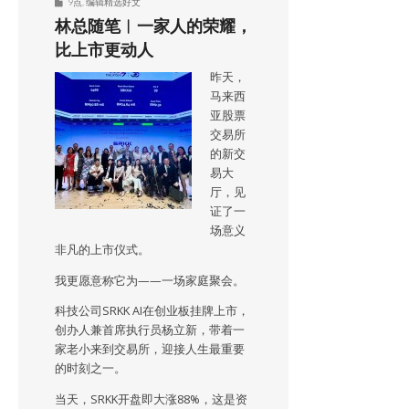
9点
,
编辑精选好文
林总随笔︱一家人的荣耀，
比上市更动人
昨天，
马来西
亚股票
交易所
的新交
易大
厅，见
证了一
场意义
非凡的上市仪式。
我更愿意称它为——一场家庭聚会。
科技公司SRKK AI在创业板挂牌上市，
创办人兼首席执行员杨立新，带着一
家老小来到交易所，迎接人生最重要
的时刻之一。
当天，SRKK开盘即大涨88%，这是资