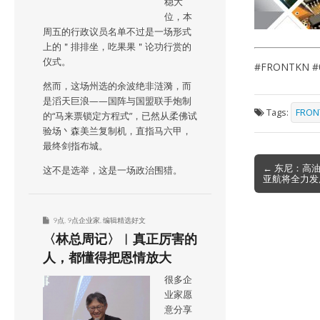
稳大
位，本
周五的行政议员名单不过是一场形式
上的＂排排坐，吃果果＂论功行赏的
仪式。
#FRONTKN #
然而，这场州选的余波绝非涟漪，而
是滔天巨浪——国阵与国盟联手炮制
Tags:
FRON
的“马来票锁定方程式”，已然从柔佛试
验场丶森美兰复制机，直指马六甲，
最终剑指布城。
Post
← 东尼：高
这不是选举，这是一场政治围猎。
亚航将全力发
navigation
9点
,
9点企业家
,
编辑精选好文
〈林总周记〉︱真正厉害的
人，都懂得把恩情放大
很多企
业家愿
意分享