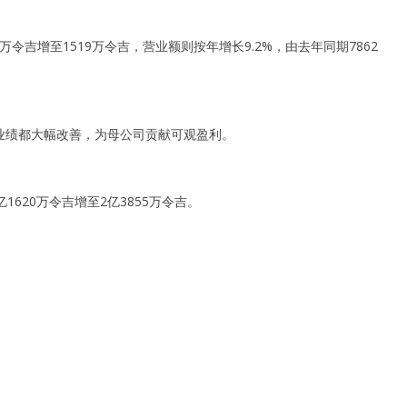
令吉增至1519万令吉，营业额则按年增长9.2%，由去年同期7862
业绩都大幅改善，为母公司贡献可观盈利。
1620万令吉增至2亿3855万令吉。