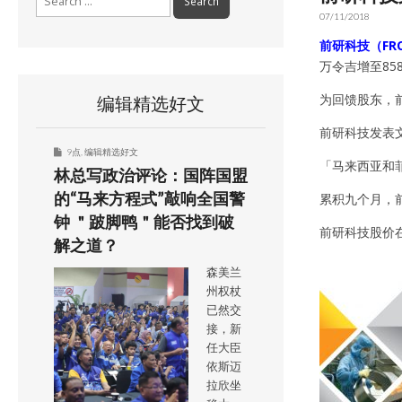
for:
07/11/2018
前研科技（FRON
万令吉增至85
为回馈股东，前
编辑精选好文
前研科技发表
9点
,
编辑精选好文
「马来西亚和
林总写政治评论：国阵国盟
的“马来方程式”敲响全国警
累积九个月，前
钟 ＂跛脚鸭＂能否找到破
前研科技股价在
解之道？
森美兰
州权杖
已然交
接，新
任大臣
依斯迈
拉欣坐