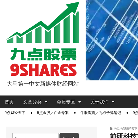
大马第一中文新媒体财经网站
9点股票
Main
Skip
首页
文章分类
会员专区
关于我们
menu
to
Sub
9点财经天下
9点金股／白金专案
牛股淘寶／九点子弹笔记
9
content
menu
9点
,
9点财经天下
前研科技
Search