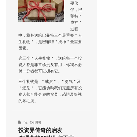
要伙
伴，巴
菲特＂
成神＂
过程
中，蒙各送给巴菲特三个最重要＂人
生礼物＂，是巴菲特＂成神＂最重要
因素。
这三个＂人生礼物＂，送给每一个投
资人都是非常珍贵及有用，你我不必
付一分钱都可以拥有它。
三个礼物是─＂戒贪＂，＂勇气＂及
＂远见＂，它能协助我们克服所有投
资人都可能会犯的贪婪，恐惧及短视
的坏毛病。
9点
,
读者回响
投资界传奇的启发