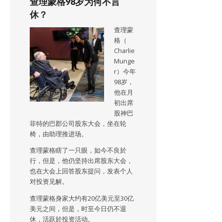
查理蒙格98岁为何不言
休？
查理蒙
格（
Charlie
Munge
r）今年
98岁，
他在月
初出席
股神巴
菲特的巴郡公司股东大会，坐在轮
椅，由助理推进场。
查理蒙格瞎了一只眼，如今不良於
行，但是，他仍坚持出席股东大会，
也在大会上回答股东提问，发表个人
对投资见解。
查理蒙格身家大约有20亿美元至30亿
美元之间，但是，时至今日仍不退
休，活跃於投资活动。