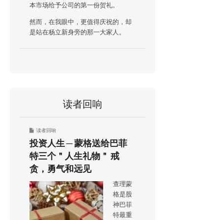
本市场给予公司的第一份贺礼。
然而，在我眼中，更值得庆祝的，却
是站在杨立新身旁的那一大家人。
读者回响
读者回响
投资人生 ─ 蒙格送给巴菲
特三个＂人生礼物＂ 戒
贪，勇气和远见
查理蒙
格是股
神巴菲
特最重