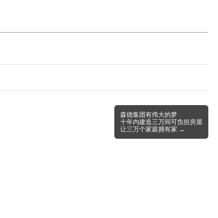
森德集团有伟大的梦
十年内建造三万间可负担房屋
让三万个家庭拥有家 →