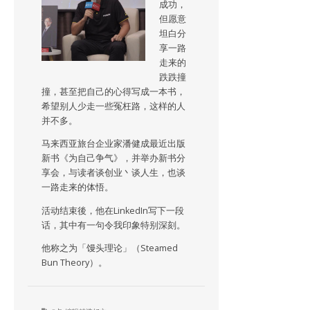
成功，
但愿意
坦白分
享一路
走来的
跌跌撞
撞，甚至把自己的心得写成一本书，
希望别人少走一些冤枉路，这样的人
并不多。
马来西亚旅台企业家潘健成最近出版
新书《为自己争气》，并举办新书分
享会，与读者谈创业丶谈人生，也谈
一路走来的体悟。
活动结束後，他在LinkedIn写下一段
话，其中有一句令我印象特别深刻。
他称之为「馒头理论」（Steamed
Bun Theory）。