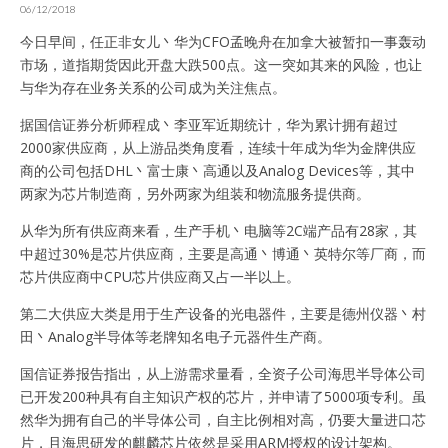
06/12/2018
今日早间，任正非女儿丶华为CFO孟晚舟在加拿大被暂扣一事轰动
市场，道指期货因此开盘大跌500点。这一突如其来的风险，也让
与华为存在业务关系的公司成为关注焦点。
据国信证券分析师程成丶李亚军近期统计，华为累计拥有超过
2000家供应商，从上游品类角度看，连续十年成为华为金牌供应
商的公司包括DHL丶富士康丶高通以及Analog Devices等，其中
两家为芯片制造商，另外两家为组装和物流服务提供商。
从华为所有供应商来看，生产手机丶电脑等2C端产品有28家，其
中超过30%是芯片供应商，主要是高通丶博通丶英特尔等厂商，而
芯片供应商中CPU芯片供应商又占一半以上。
第二大供应大类是用于生产设备的光电器件，主要是德州仪器丶村
田丶Analog半导体等老牌知名电子元器件生产商。
国信证券报告指出，从上游需求量看，全资子公司海思半导体公司
已开发200种具有自主知识产权的芯片，并申请了5000项专利。虽
然华为拥有自己的半导体公司，自主比例相对高，仍要大量进口芯
片，且海思研发的麒麟芯片依然是采用ARM授权的设计架构。