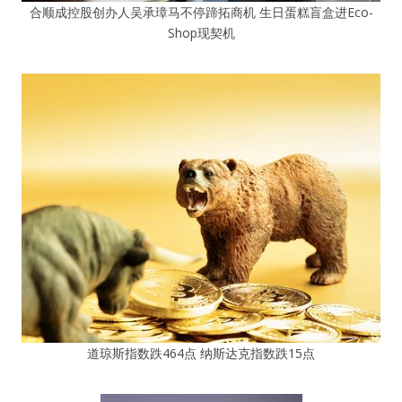
合顺成控股创办人吴承璋马不停蹄拓商机 生日蛋糕盲盒进Eco-
Shop现契机
道琼斯指数跌464点 纳斯达克指数跌15点