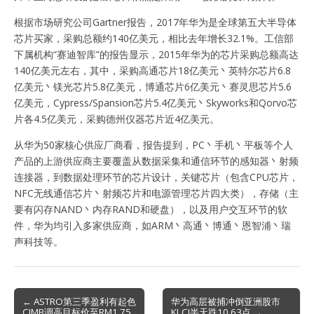
根据市场研究公司Gartner报告，2017年华为是全球第五大半导体
芯片买家，采购总额约140亿美元，相比去年增长32.1%。工信部
下属机构“赛迪智库”的报告显示，2015年华为的芯片采购总额高达
140亿美元左右，其中，采购高通芯片18亿美元丶英特尔芯片6.8
亿美元丶镁光芯片5.8亿美元，博通芯片6亿美元丶赛灵思芯片5.6
亿美元，Cypress/Spansion芯片5.4亿美元丶Skyworks和Qorvo芯
片各4.5亿美元，采购德州仪器芯片近4亿美元。
从华为50家核心供应厂商看，报告提到，PC丶手机丶平板等个人
产品的上游供应商主要覆盖从数据采集和通信环节的感知器丶射频
连接器，到数据处理环节的芯片设计，关键芯片（包含CPU芯片，
NFC无线通信芯片丶射频芯片和电源管理芯片四大类），存储（主
要有闪存NAND丶内存RAND和硬盘），以及用户交互环节的软
件，华为均引入多家供应商，如ARM丶高通丶博通丶恩智浦丶瑞
声科技等。
Post
← ASTRO第三季盈利有起色
华为高层被捕冲倒亚洲股市
CIMB调高目标价至RM1.75
KLCI半天跌10.63点 →