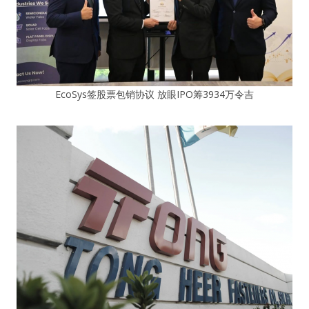
EcoSys签股票包销协议 放眼IPO筹3934万令吉