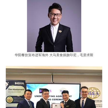
华阳餐饮宣布进军海外 大马美食插旗印尼，毛里求斯