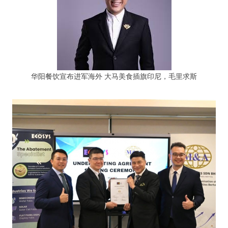
华阳餐饮宣布进军海外 大马美食插旗印尼，毛里求斯