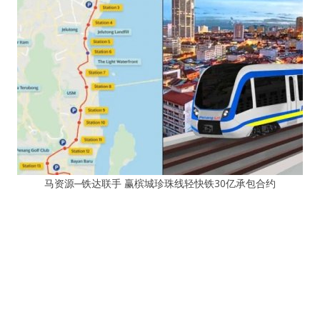
马资源─铁达联手 赢槟城珍珠线轻快铁30亿承包合约