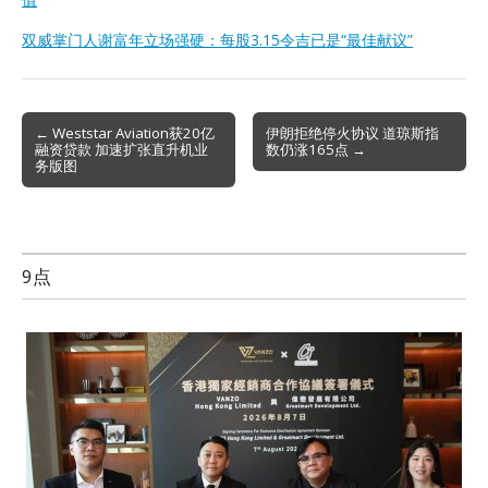
双威掌门人谢富年立场强硬：每股3.15令吉已是“最佳献议”
Post
← Weststar Aviation获20亿
伊朗拒绝停火协议 道琼斯指
融资贷款 加速扩张直升机业
数仍涨165点 →
navigation
务版图
9点