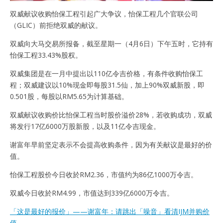
双威献议收购怡保工程引起广大争议，怡保工程几个官联公司
（GLIC）前拒绝双威的献议。
双威向大马交易所报备，截至星期一（4月6日）下午五时，它持有
怡保工程33.43%股权。
双威集团是在一月中提出以110亿令吉价格，有条件收购怡保工
程；双威建议以10%现金即每股31.5仙，加上90%双威新股，即
0.501股，每股以RM5.65为计算基础。
双威献议收购价比怡保工程当时股价溢价28%，若收购成功，双威
将发行17亿6000万股新股，以及11亿令吉现金。
谢富年早前坚定表示不会提高收购条件，因为有关献议是最好的价
值。
怡保工程股价今日收於RM2.36，市值约为86亿1000万令吉。
双威今日收於RM4.99，市值达到339亿6000万令吉。
「这是最好的报价」——谢富年：请跳出「噪音」看清IJM并购价
值