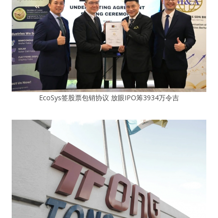
EcoSys签股票包销协议 放眼IPO筹3934万令吉