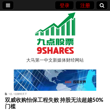
登录
注册
大马第一中文新媒体财经网站
9点股票
9点
,
9点财经天下
双威收购怡保工程失败 持股无法超越50%
门槛