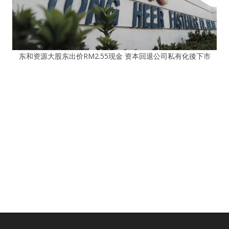
东和资源大股东出价RM2.55现金 资本回退公司私有化後下市