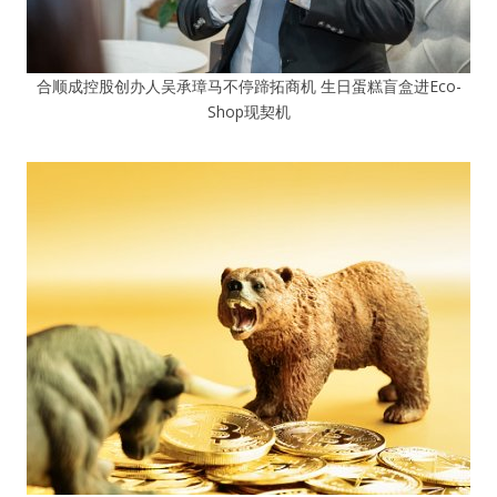
合顺成控股创办人吴承璋马不停蹄拓商机 生日蛋糕盲盒进Eco-
Shop现契机