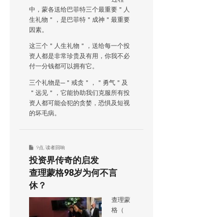
中，蒙各送给巴菲特三个最重要＂人
生礼物＂，是巴菲特＂成神＂最重要
因素。
这三个＂人生礼物＂，送给每一个投
资人都是非常珍贵及有用，你我不必
付一分钱都可以拥有它。
三个礼物是─＂戒贪＂，＂勇气＂及
＂远见＂，它能协助我们克服所有投
资人都可能会犯的贪婪，恐惧及短视
的坏毛病。
9点
,
读者回响
投资界传奇的启发
查理蒙格98岁为何不言
休？
查理蒙
格（