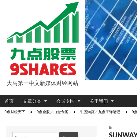
大马第一中文新媒体财经网站
9点股票
Main
Skip
首页
文章分类
会员专区
关于我们
menu
to
Sub
9点财经天下
9点金股／白金专案
牛股淘寶／九点子弹笔记
9
content
menu
SUNWA
Search