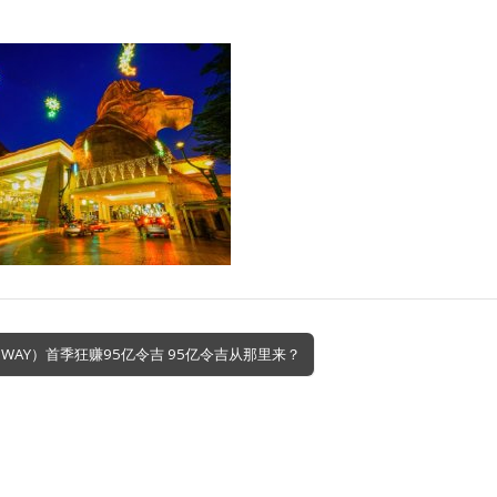
NWAY）首季狂赚95亿令吉 95亿令吉从那里来？