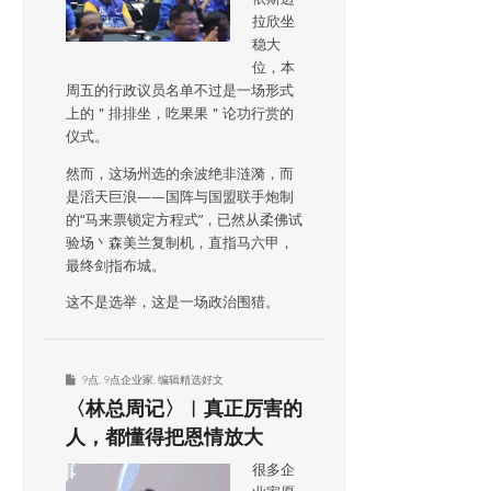
拉欣坐
稳大
位，本
周五的行政议员名单不过是一场形式
上的＂排排坐，吃果果＂论功行赏的
仪式。
然而，这场州选的余波绝非涟漪，而
是滔天巨浪——国阵与国盟联手炮制
的“马来票锁定方程式”，已然从柔佛试
验场丶森美兰复制机，直指马六甲，
最终剑指布城。
这不是选举，这是一场政治围猎。
9点
,
9点企业家
,
编辑精选好文
〈林总周记〉︱真正厉害的
人，都懂得把恩情放大
很多企