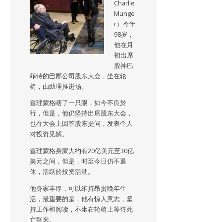
Charlie
Munge
r）今年
98岁，
他在月
初出席
股神巴
菲特的巴郡公司股东大会，坐在轮
椅，由助理推进场。
查理蒙格瞎了一只眼，如今不良於
行，但是，他仍坚持出席股东大会，
也在大会上回答股东提问，发表个人
对投资见解。
查理蒙格身家大约有20亿美元至30亿
美元之间，但是，时至今日仍不退
休，活跃於投资活动。
他身家丰厚，可以维持昂贵晚年生
活，最重要的是，他有惊人意志，坚
持工作和阅读，不坐在轮椅上等待死
亡到来。