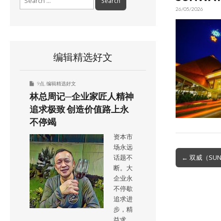
for:
26/05/2026
编辑精选好文
9点
,
编辑精选好文
林总周记─企业家匠人精神
追求极致 创造价值路上永
不停竭
资本市
场永远
Post
← 双威（SU
话题不
navigation
断。大
企业永
不停歇
追求进
步，精
益求