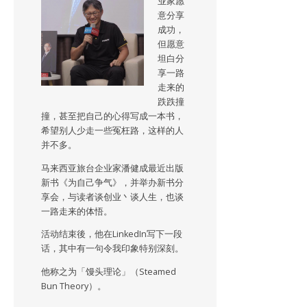
业家愿
意分享
成功，
但愿意
坦白分
享一路
走来的
跌跌撞
撞，甚至把自己的心得写成一本书，
希望别人少走一些冤枉路，这样的人
并不多。
马来西亚旅台企业家潘健成最近出版
新书《为自己争气》，并举办新书分
享会，与读者谈创业丶谈人生，也谈
一路走来的体悟。
活动结束後，他在LinkedIn写下一段
话，其中有一句令我印象特别深刻。
他称之为「馒头理论」（Steamed
Bun Theory）。