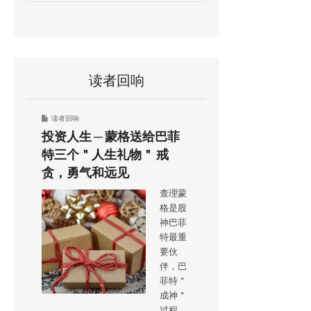
读者回响
读者回响
投资人生 ─ 蒙格送给巴菲
特三个＂人生礼物＂ 戒
贪，勇气和远见
查理蒙
格是股
神巴菲
特最重
要伙
伴，巴
菲特＂
成神＂
过程