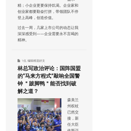
精；小企业更要保持饥渴。企业家和
创业家都要勤奋打拼，带领团队不停
登上高峰，创造价值。
过去一周，几家上市公司的动态让我
深深感受到——企业需要永不言竭的
精神。
9点
,
编辑精选好文
林总写政治评论：国阵国盟
的“马来方程式”敲响全国警
钟 ＂跛脚鸭＂能否找到破
解之道？
森美兰
州权杖
已然交
接，新
任大臣
依斯迈