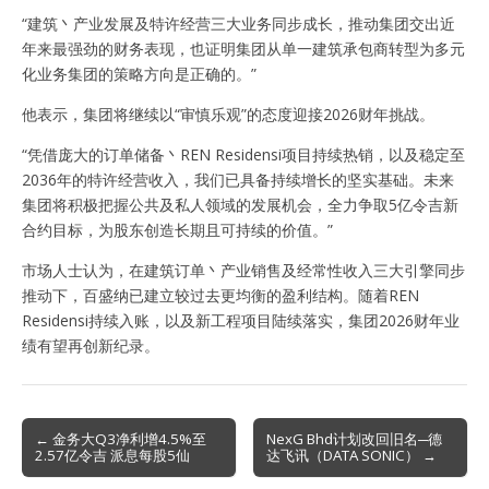
“建筑丶产业发展及特许经营三大业务同步成长，推动集团交出近
年来最强劲的财务表现，也证明集团从单一建筑承包商转型为多元
化业务集团的策略方向是正确的。”
他表示，集团将继续以“审慎乐观”的态度迎接2026财年挑战。
“凭借庞大的订单储备丶REN Residensi项目持续热销，以及稳定至
2036年的特许经营收入，我们已具备持续增长的坚实基础。未来
集团将积极把握公共及私人领域的发展机会，全力争取5亿令吉新
合约目标，为股东创造长期且可持续的价值。”
市场人士认为，在建筑订单丶产业销售及经常性收入三大引擎同步
推动下，百盛纳已建立较过去更均衡的盈利结构。随着REN
Residensi持续入账，以及新工程项目陆续落实，集团2026财年业
绩有望再创新纪录。
Post
← 金务大Q3净利增4.5%至
NexG Bhd计划改回旧名─德
2.57亿令吉 派息每股5仙
达飞讯（DATA SONIC） →
navigation