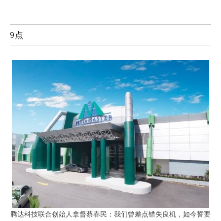
9点
腾达科技联合创始人拿督蔡春民：我们曾差点错失良机，如今誓要