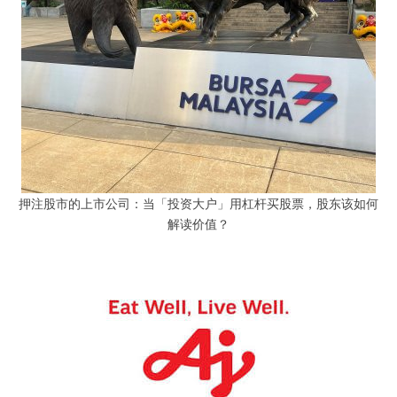
押注股市的上市公司：当「投资大户」用杠杆买股票，股东该如何
解读价值？