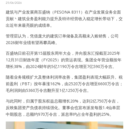
25/06/2026
建筑与产业发展商百盛纳（PESONA 8311）在产业发展业务全面
贡献丶建筑业务盈利能力提升及特许经营收入稳定增长带动下，交
出近年来最亮眼的成绩单。
管理层认为，凭借庞大的建筑订单储备及高额未入账销售，公司
2026财年业绩有望再攀高峰。
百盛纳日前召开第15届股东周年大会，并向股东汇报截至2025年
12月31日财政年度（FY2025）的营运表现。集团全年营业额按年
增长38%，由2024财年的5亿1190万令吉增至7亿590万令吉。
随着业务规模扩大及整体利润率改善，集团盈利表现大幅跃升。税
前盈利（PBT）按年暴涨162%，由2520万令吉增至6600万令吉；
毛利润则由5360万令吉翻升至1亿1250万令吉。
与此同时，归属于股东权益总额增长20%，达到2亿750万令吉，
反映集团资产负债表持续强化。董事会也宣布派发每股1.4仙单层
中期股息，总额约970万令吉，派息率约占全年盈利的25%。