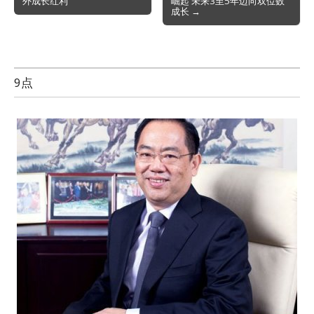
外成长红利
崛起 未来3至5年迈向双位数
成长 →
9点