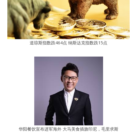
道琼斯指数跌464点 纳斯达克指数跌15点
华阳餐饮宣布进军海外 大马美食插旗印尼，毛里求斯