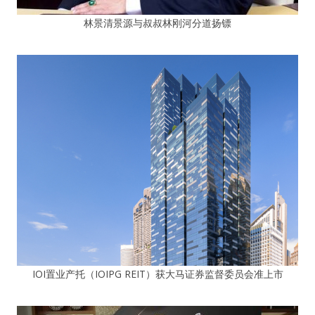
林景清景源与叔叔林刚河分道扬镖
IOI置业产托（IOIPG REIT）获大马证券监督委员会准上市