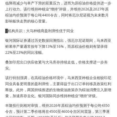
临降雨减少与单产下滑的双重压力，进而为原棕油价格提供进一步
上行动力。该行维持种植业“增持”评级，并维持2026及2027年原
棕油均价预测于每公吨4400令吉，同时将厄尔尼诺视为未来数月
影响板块走势的核心变量。
█机构共识：大马种植商盈利弹性优于同业
银河国际证券通过历史数据回溯指出，强厄尔尼诺期间，马来西亚
鲜果串产量通常按年下降13%至16%，而原棕油价格则有望录得
22%至23%的同比涨幅。
叠加印尼出口供应收紧与大马库存持续走低，价格支撑进一步夯
实。
该行特别强调，在高棕油价格环境中，马来西亚种植企业相较印尼
同业具备更明显的盈利弹性，主要得益于出口订单转移及政策红利
释放。此外，两国持续推进的生物柴油政策亦为棕油消费注入新增
量，加速库存去化。银河国际同步维持种植业“增持”评级。
丰隆投行则相对审慎，维持2026年原棕油均价预测于每公吨4350
令吉，预计第二季价格将在4500至4600令吉区间震荡，第三季逐