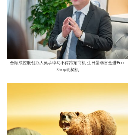
合顺成控股创办人吴承璋马不停蹄拓商机 生日蛋糕盲盒进Eco-
Shop现契机