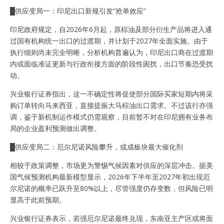
█供应变局一：印尼出口新规引发“抢单效应”
印尼政府规定，自2026年6月起，原棕油及部分衍生产品将进入通
过国有机构统一出口的过渡期，并计划于2027年全面实施。由于
执行细则尚未完全明晰，分析机构普遍认为，印尼出口商在过渡期
内或面临准证更新与行政衔接方面的阶段性困扰，出口节奏恐受扰
动。
兴业银行证券指出，这一不确定性将促使部分国际买家短期内将采
购订单转向马来西亚，直接提振大马棕油出口需求。不过该行亦强
调，鉴于新机制运作模式仍需观察，目前暂不对在印尼拥有业务布
局的企业盈利预测做出调整。
█供应变局二：厄尔尼诺风险攀升，或成板块最大催化剂
相较于政策调整，市场更为警惕气候因素对供应的深层冲击。据美
国气候预测机构最新模型显示，2026年下半年至2027年初出现厄
尔尼诺的概率已跃升至80%以上，尽管强度仍存变数，但风险已明
显高于此前预期。
兴业银行证券表示，若强厄尔尼诺最终兑现，东南亚主产区或将面