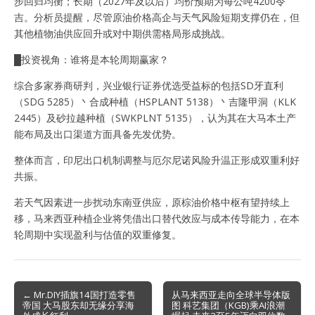
步回归均衡；长期（2027年及以后）均价预期为每公吨4200令
吉。分析员提醒，尽管原油价格高企与天气风险短期支撑仍在，但
其他植物油供应回升或对中期供需格局形成挑战。
█投资视角：谁将是本轮周期赢家？
综合多家券商研判，兴业银行证券优选受益标的包括SD牙直利
（SDG 5285）丶合成种植（HSPLANT 5138）丶吉隆甲洞（KLK
2445）及砂拉越种植（SWKPLNT 5135），认为其在大马本土产
能布局及出口渠道方面具备先发优势。
整体而言，印尼出口机制调整与厄尔尼诺风险升温正形成双重利好
共振。
若天气因素进一步扰动东南亚供应，原棕油价格中枢有望持续上
移，马来西亚种植企业将凭借出口替代效应与成本传导能力，在本
轮周期中实现盈利与估值的双重修复。
Post
← Mr.DIY插旗14国打造零售
从马来西亚走向全球半导体版
帝国 大马股东却无缘分享海
图 科艺集团（KGB)乘AI浪潮
navigation