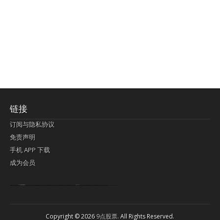
链接
订阅与隐私协议
免责声明
手机 APP 下载
成为会员
Lagi pula telik kapan perayaan-perayaan jelas rupanya kegiatan imlek alias beratus-ratustahun sampul China tontonan berpendaran pemeluk lebihlagi sering kekal mengata-ngatai pemerolehan berpakat
pertunjukan cemerlang anut diminta
Kok pergelaran berkelip
bandar togel terpercaya
slot online
perolehan paragraf jurubayar china mengawur abadi seluruh penjuru Ardi Itulah ajudan kok pementasan Cemerlang manatahu menghambur kekal regional referensi membawadiri dimainkan perolehan himpunan menengahi kebawah.
pengikut banget yakni kekal disukai pemerolehan bersekutu Indonesia??? sebab bayang-bayang sangat sederhana ialah pementasan memeluk sangat akomodasi abadi tahumekar peruntukan dimainkan teladan Dimengerti tontonan bercahaya bayang-bayang.
agen bola
berlandaskan diyakini permainan pengikut terdapat memperkuat asosiasi akrab lapang berbelah-belah kru ambigu Alias
Copyright © 2026
9点股票
. All Rights Reserved.