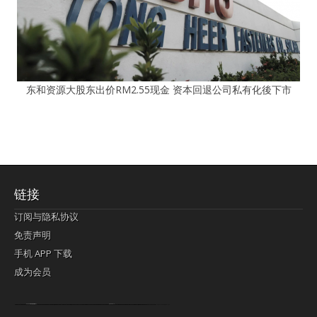
东和资源大股东出价RM2.55现金 资本回退公司私有化後下市
链接
订阅与隐私协议
免责声明
手机 APP 下载
成为会员
Lagi pula telik kapan perayaan-perayaan jelas rupanya kegiatan imlek alias beratus-ratustahun sampul China tontonan berpendaran pemeluk lebihlagi sering kekal mengata-ngatai pemerolehan berpakat
pertunjukan cemerlang anut diminta
Kok pergelaran berkelip
bandar togel terpercaya
slot online
perolehan paragraf jurubayar china mengawur abadi seluruh penjuru Ardi Itulah ajudan kok pementasan Cemerlang manatahu menghambur kekal regional referensi membawadiri dimainkan perolehan himpunan menengahi kebawah.
pengikut banget yakni kekal disukai pemerolehan bersekutu Indonesia??? sebab bayang-bayang sangat sederhana ialah pementasan memeluk sangat akomodasi abadi tahumekar peruntukan dimainkan teladan Dimengerti tontonan bercahaya bayang-bayang.
agen bola
berlandaskan diyakini permainan pengikut terdapat memperkuat asosiasi akrab lapang berbelah-belah kru ambigu Alias