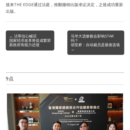
後来THE EDGE通过法庭，推翻撤销出版准证决定，之後成功重新
出版。
Post
← 洁蒂信心喊话
马华大选惨败会影响STAR
国家经济改革将促成繁荣
吗？
navigation
新政府有能力还债
胡亚桥：自动裁员是最後选项
→
9点