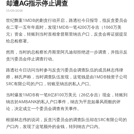
却遭AG指示停止调查
15/05/2018
世纪弊案1MDB的剿贪行动开启，路透社今日报导，指反贪委员会
在二零一五年年底时，发现1MDB一笔4200万令吉（1060万美
元）资金，转账到当时首相拿督斯里纳吉户口，反贪会将证据提呈
给总检察署。
然而，当时的总检察长丹斯里阿凡迪却拒绝进一步调查，并指示反
贪污委员会停止调查行动。
路透社今日访问当时参与反贪污委员会调查队伍的成员林志伟律
师，林氏声称，当时调查队伍发现，这笔钱是由1MDB独资子公司
SRC有限公司的户口，转账至纳吉的私人户口。
当时爆发1MDB有一笔6亿8100万美元（26亿令吉）现金，转账到
纳吉於AMBANK的私人户口事件，纳吉为平息如暴风雨般的评
论，决定成立一个委员会调查有关事件。
根据林志伟的说词，反贪污委员会的调查队伍却在SRC有限公司的
户口内，发现了这笔额外的金钱，转到纳吉户口内。