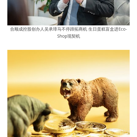
合顺成控股创办人吴承璋马不停蹄拓商机 生日蛋糕盲盒进Eco-
Shop现契机