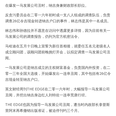
在爆发一马发展公司丑时，纳吉身兼财政部长职位。
反贪污委员会在二零一六年初时成一支八人组成的调查队伍，负责
调查26亿令吉现金转进纳吉户口的事件，林志伟是其中一名成员。
林志伟和孙德拉并不愿意在访问中透露更多详情，因为目前有关一
马发展公司的调查报告，仍列为官方机密法令。
马哈迪在五月十日晚上宣誓为新任首相後，就委任五名元老级名人
成立顾问团，该顾问团前晚挑灯开会，以拟定调查一马发展公司丑
闻。
一马发展公司是纳吉成立的主权财富基金，负责国内外投资，在二
零一三年全国大选後，开始爆发出一连串丑闻，其中包括有26亿令
吉现金转至纳吉户口。
英文财经周刊THE EDGE在二零一六年时，大幅报导一马发展公司
丑闻，并挖出纳吉身边红人刘特佐一连串荒唐行径。
THE EDGE也因为报导一马发展公司丑闻，遭当时内政部长拿督斯
里阿末再希撤销出版准证，被迫停刊约三个月。