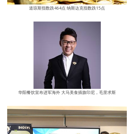
道琼斯指数跌464点 纳斯达克指数跌15点
华阳餐饮宣布进军海外 大马美食插旗印尼，毛里求斯