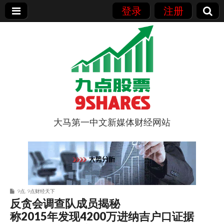
登录
注册
大马第一中文新媒体财经网站
9点股票
9点
,
9点财经天下
反贪会调查队成员揭秘
称2015年发现4200万进纳吉户口证据