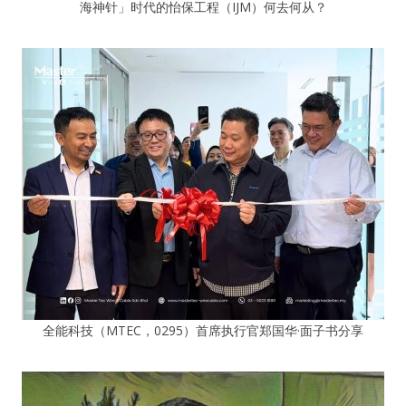
海神针」时代的怡保工程（IJM）何去何从？
全能科技（MTEC，0295）首席执行官郑国华·面子书分享