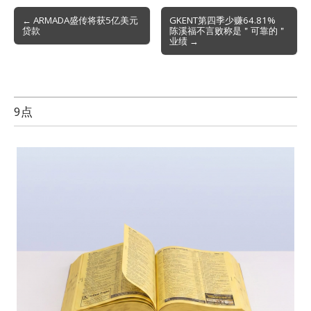
Post
← ARMADA盛传将获5亿美元
GKENT第四季少赚64.81%
贷款
陈溪福不言败称是＂可靠的＂
navigation
业绩 →
9点