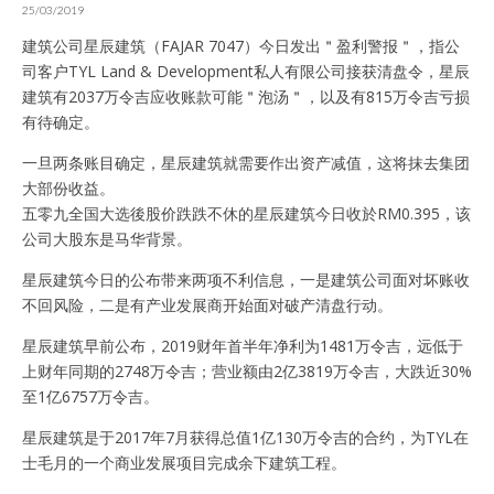
25/03/2019
建筑公司星辰建筑（FAJAR 7047）今日发出＂盈利警报＂，指公
司客户TYL Land & Development私人有限公司接获清盘令，星辰
建筑有2037万令吉应收账款可能＂泡汤＂，以及有815万令吉亏损
有待确定。
一旦两条账目确定，星辰建筑就需要作出资产减值，这将抹去集团
大部份收益。
五零九全国大选後股价跌跌不休的星辰建筑今日收於RM0.395，该
公司大股东是马华背景。
星辰建筑今日的公布带来两项不利信息，一是建筑公司面对坏账收
不回风险，二是有产业发展商开始面对破产清盘行动。
星辰建筑早前公布，2019财年首半年净利为1481万令吉，远低于
上财年同期的2748万令吉；营业额由2亿3819万令吉，大跌近30%
至1亿6757万令吉。
星辰建筑是于2017年7月获得总值1亿130万令吉的合约，为TYL在
士毛月的一个商业发展项目完成余下建筑工程。