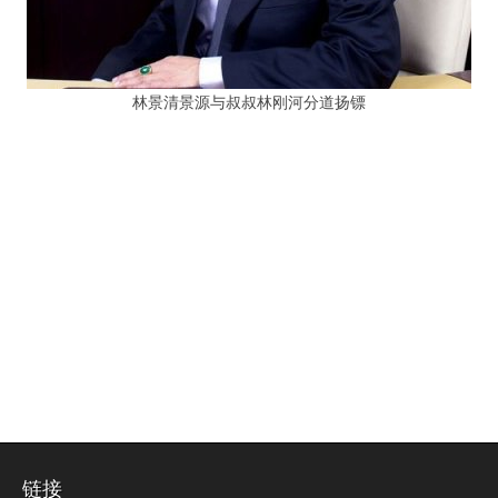
林景清景源与叔叔林刚河分道扬镖
链接