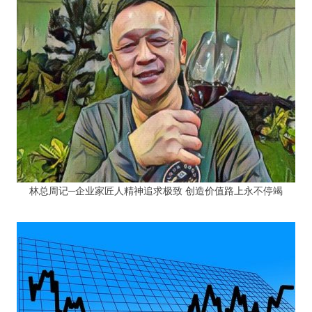
林总周记─企业家匠人精神追求极致 创造价值路上永不停竭