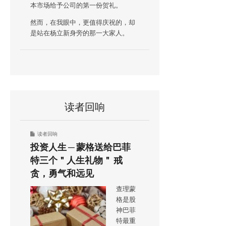
本市场给予公司的第一份贺礼。
然而，在我眼中，更值得庆祝的，却
是站在杨立新身旁的那一大家人。
读者回响
读者回响
投资人生 ─ 蒙格送给巴菲
特三个＂人生礼物＂ 戒
贪，勇气和远见
查理蒙
格是股
神巴菲
特最重