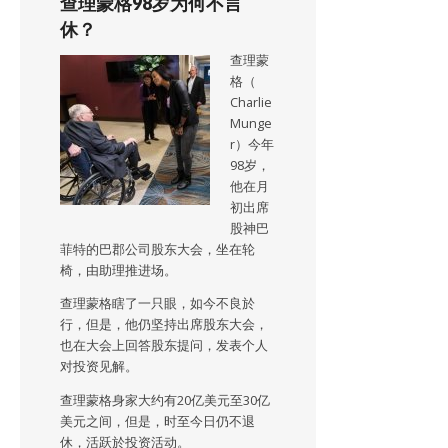
查理蒙格98岁为何不言
休？
查理蒙
格（
Charlie
Munge
r）今年
98岁，
他在月
初出席
股神巴
菲特的巴郡公司股东大会，坐在轮
椅，由助理推进场。
查理蒙格瞎了一只眼，如今不良於
行，但是，他仍坚持出席股东大会，
也在大会上回答股东提问，发表个人
对投资见解。
查理蒙格身家大约有20亿美元至30亿
美元之间，但是，时至今日仍不退
休，活跃於投资活动。