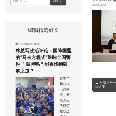
for:
06/06/2026
编辑精选好文
9点
,
编辑精选好文
林总写政治评论：国阵国盟
的“马来方程式”敲响全国警
钟 ＂跛脚鸭＂能否找到破
解之道？
森美兰
Post
← 台湾上市公
州权杖
决方案
navigation
已然交
接，新
任大臣
依斯迈
拉欣坐