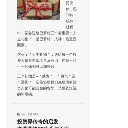
要伙
伴，巴
菲特＂
成神＂
过程
中，蒙各送给巴菲特三个最重要＂人
生礼物＂，是巴菲特＂成神＂最重要
因素。
这三个＂人生礼物＂，送给每一个投
资人都是非常珍贵及有用，你我不必
付一分钱都可以拥有它。
三个礼物是─＂戒贪＂，＂勇气＂及
＂远见＂，它能协助我们克服所有投
资人都可能会犯的贪婪，恐惧及短视
的坏毛病。
9点
,
读者回响
投资界传奇的启发