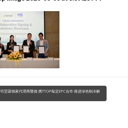
司堃霖独家代理商暨德 携TTOP敲定EPC合作 推进绿色制冷解