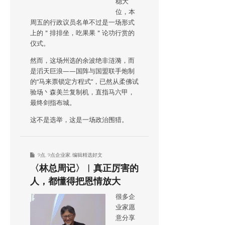
稳大
位，本
周五的行政议员名单不过是一场形式
上的＂排排坐，吃果果＂论功行赏的
仪式。
然而，这场州选的余波绝非涟漪，而
是滔天巨浪——国阵与国盟联手炮制
的“马来票锁定方程式”，已然从柔佛试
验场丶森美兰复制机，直指马六甲，
最终剑指布城。
这不是选举，这是一场政治围猎。
9点
,
9点企业家
,
编辑精选好文
〈林总周记〉︱真正厉害的
人，都懂得把恩情放大
很多企
业家愿
意分享