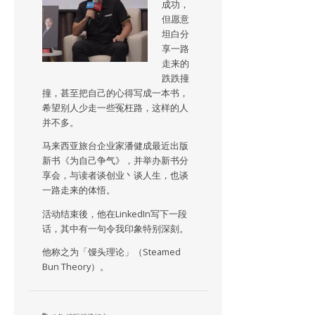
成功，
但愿意
坦白分
享一路
走来的
跌跌撞
撞，甚至把自己的心得写成一本书，
希望别人少走一些冤枉路，这样的人
并不多。
马来西亚旅台企业家潘健成最近出版
新书《为自己争气》，并举办新书分
享会，与读者谈创业丶谈人生，也谈
一路走来的体悟。
活动结束後，他在LinkedIn写下一段
话，其中有一句令我印象特别深刻。
他称之为「馒头理论」（Steamed
Bun Theory）。