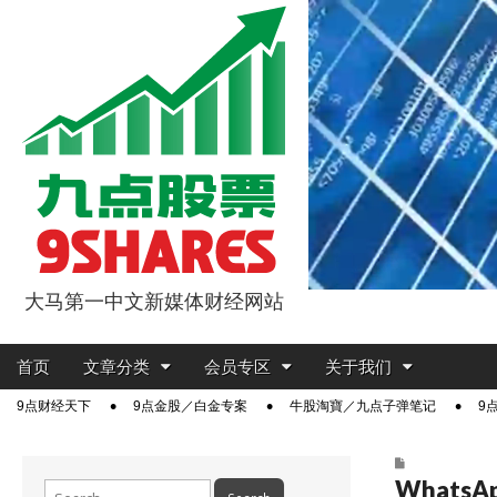
大马第一中文新媒体财经网站
9点股票
Main
Skip
首页
文章分类
会员专区
关于我们
menu
to
Sub
9点财经天下
9点金股／白金专案
牛股淘寶／九点子弹笔记
9
content
menu
WhatsApp
Search