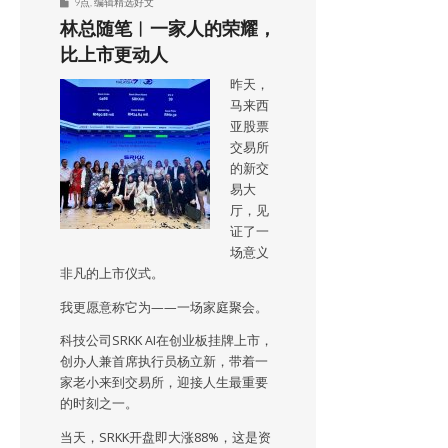
9点
,
编辑精选好文
林总随笔︱一家人的荣耀，
比上市更动人
昨天，
马来西
亚股票
交易所
的新交
易大
厅，见
证了一
场意义
非凡的上市仪式。
我更愿意称它为——一场家庭聚会。
科技公司SRKK AI在创业板挂牌上市，
创办人兼首席执行员杨立新，带着一
家老小来到交易所，迎接人生最重要
的时刻之一。
当天，SRKK开盘即大涨88%，这是资