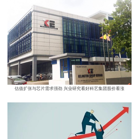
估值扩张与芯片需求强劲 兴业研究看好科艺集团股价看涨