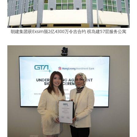
朝建集团获Exsim颁2亿4300万令吉合约 槟岛建57层服务公寓