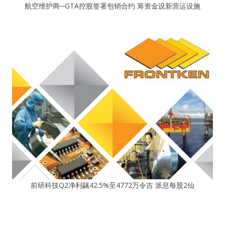
航空维护商─GTA控股签署包销合约 筹资金设新营运设施
前研科技Q2净利飊42.5%至4772万令吉 派息每股2仙