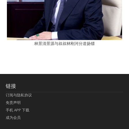
林景清景源与叔叔林刚河分道扬镖
链接
订阅与隐私协议
免责声明
手机 APP 下载
成为会员