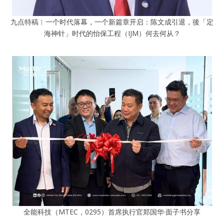
九点特稿︱一个时代落幕，一个新篇章开启：陈文成引退，後「定
海神针」时代的怡保工程（IJM）何去何从？
全能科技（MTEC，0295）首席执行官郑国华·面子书分享