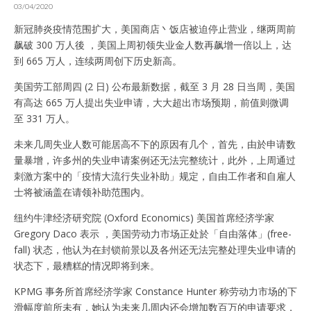
03/04/2020
新冠肺炎疫情范围扩大，美国商店丶饭店被迫停止营业，继两周前
飙破 300 万人後 ，美国上周初领失业金人数再飙增一倍以上，达
到 665 万人，连续两周创下历史新高。
美国劳工部周四 (2 日) 公布最新数据，截至 3 月 28 日当周，美国
有高达 665 万人提出失业申请，大大超出市场预期，前值则微调
至 331 万人。
未来几周失业人数可能居高不下的原因有几个，首先，由於申请数
量暴增，许多州的失业申请案例还无法完整统计，此外，上周通过
刺激方案中的「疫情大流行失业补助」规定，自由工作者和自雇人
士将被涵盖在请领补助范围内。
纽约牛津经济研究院 (Oxford Economics) 美国首席经济学家
Gregory Daco 表示 ，美国劳动力市场正处於「自由落体」(free-
fall) 状态，他认为在封锁前景以及各州还无法完整处理失业申请的
状态下，最糟糕的情况即将到来。
KPMG 事务所首席经济学家 Constance Hunter 称劳动力市场的下
滑幅度前所未有，她认为未来几周内还会增加数百万的申请要求，