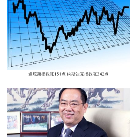
道琼斯指数涨151点 纳斯达克指数涨342点