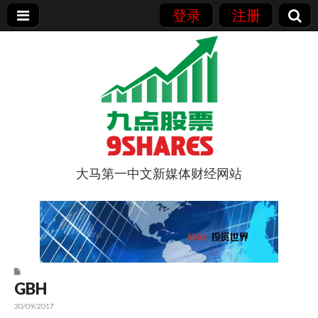
登录
注册
大马第一中文新媒体财经网站
9点股票
GBH
30/09/2017