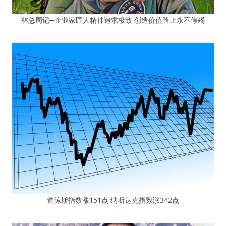
林总周记─企业家匠人精神追求极致 创造价值路上永不停竭
道琼斯指数涨151点 纳斯达克指数涨342点