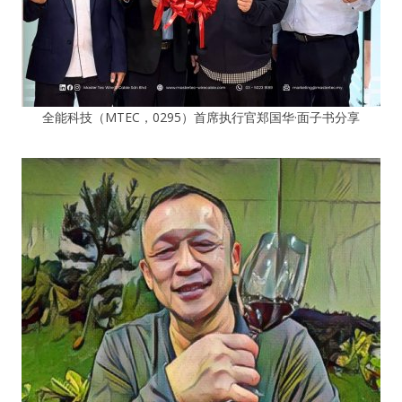
全能科技（MTEC，0295）首席执行官郑国华·面子书分享