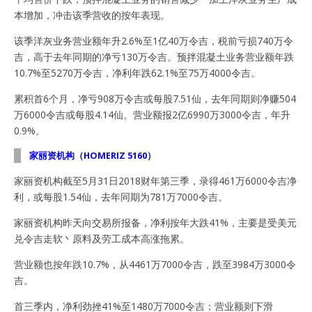
本增加，冲击该季营收的按年表现。
该季洋灰业务营业额年升2.6%至1亿40万令吉，税前亏损740万令
吉，高于去年同期的净亏130万令吉。预拌混凝土业务营业额年跌
10.7%至5270万令吉，净利年跌62.1%至75万4000令吉。
累积首6个月，净亏908万令吉或每股7.51仙，去年同期则净赚504
万6000令吉或每股4.14仙。营业额报2亿6990万3000令吉，年升
0.9%。
家丽资机构（HOMERIZ 5160）
家丽资机构截至5月31日2018财年第三季，录得461万6000令吉净
利，或每股1.54仙，去年同期为781万7000令吉。
家丽资机构昨天向交易所报备，净利按年大跌41%，主要是受美元
兑令吉走软丶原料及劳工成本高涨拖累。
营业额也按年跌10.7%，从4461万7000令吉，跌至3984万3000令
吉。
首三季内，净利劲挫41%至1480万7000令吉；营业额则下滑