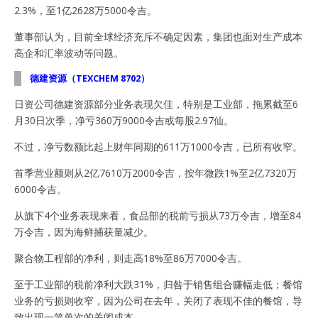
2.3%，至1亿2628万5000令吉。
董事部认为，目前全球经济充斥不确定因素，集团也面对生产成本
高企和汇率波动等问题。
德建资源（TEXCHEM 8702）
日资公司德建资源部分业务表现欠佳，特别是工业部，拖累截至6
月30日次季，净亏360万9000令吉或每股2.97仙。
不过，净亏数额比起上财年同期的611万1000令吉，已所有收窄。
首季营业额则从2亿7610万2000令吉，按年微跌1%至2亿7320万
6000令吉。
从旗下4个业务表现来看，食品部的税前亏损从73万令吉，增至84
万令吉，因为海鲜捕获量减少。
聚合物工程部的净利，则走高18%至86万7000令吉。
至于工业部的税前净利大跌31%，归咎于销售组合赚幅走低；餐馆
业务的亏损则收窄，因为公司在去年，关闭了表现不佳的餐馆，导
致出现一笔单次的关闭成本。