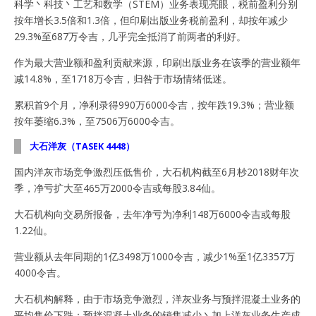
科学丶科技丶工艺和数学（STEM）业务表现亮眼，税前盈利分别
按年增长3.5倍和1.3倍，但印刷出版业务税前盈利，却按年减少
29.3%至687万令吉，几乎完全抵消了前两者的利好。
作为最大营业额和盈利贡献来源，印刷出版业务在该季的营业额年
减14.8%，至1718万令吉，归咎于市场情绪低迷。
累积首9个月，净利录得990万6000令吉，按年跌19.3%；营业额
按年萎缩6.3%，至7506万6000令吉。
大石洋灰（TASEK 4448）
国内洋灰市场竞争激烈压低售价，大石机构截至6月杪2018财年次
季，净亏扩大至465万2000令吉或每股3.84仙。
大石机构向交易所报备，去年净亏为净利148万6000令吉或每股
1.22仙。
营业额从去年同期的1亿3498万1000令吉，减少1%至1亿3357万
4000令吉。
大石机构解释，由于市场竞争激烈，洋灰业务与预拌混凝土业务的
平均售价下跌；预拌混凝土业务的销售减少丶加上洋灰业务生产成