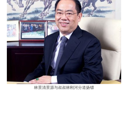
林景清景源与叔叔林刚河分道扬镖