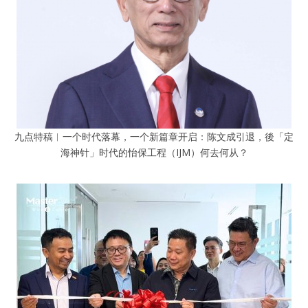
九点特稿︱一个时代落幕，一个新篇章开启：陈文成引退，後「定
海神针」时代的怡保工程（IJM）何去何从？