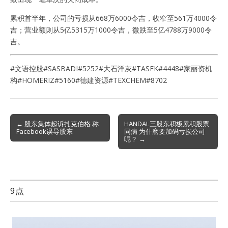
累积首半年，公司的亏损从668万6000令吉，收窄至561万4000令
吉；营业额则从5亿5315万1000令吉，微跌至5亿4788万9000令
吉。
#文语控股#SASBADI#5252#大石洋灰#TASEK#4448#家丽资机
构#HOMERIZ#5160#德建资源#TEXCHEM#8702
Post
← 股东集体起诉扎克伯格 称
HANDAL三股东积极累积股票
Facebook误导股东
同病 为什麽要加码亏损公司
navigation
呢？ →
9点