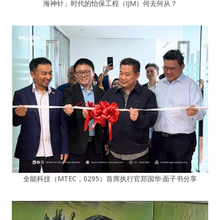
海神针」时代的怡保工程（IJM）何去何从？
全能科技（MTEC，0295）首席执行官郑国华·面子书分享