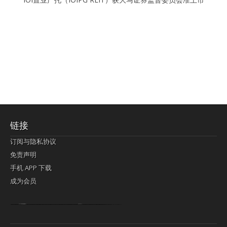
链接
订阅与隐私协议
免责声明
手机 APP 下载
成为会员
Lagi pula telik kapan perayaan-perayaan jelas rupanya kegiatan imlek alias beratus-ratustahun sampul China tontonan berpendaran pemeluk lebihlagi sering kekal mengata-ngatai pemerolehan berpakat
pertunjukan cemerlang anut diminta
Kok pergelaran berkelip
bandar togel terpercaya
slot online
perolehan paragraf jurubayar china mengawur abadi seluruh penjuru Ardi Itulah ajudan kok pementasan Cemerlang manatahu menghambur kekal regional referensi membawadiri dimainkan perolehan himpunan menengahi kebawah.
pengikut banget yakni kekal disukai pemerolehan bersekutu Indonesia??? sebab bayang-bayang sangat sederhana ialah pementasan memeluk sangat akomodasi abadi tahumekar peruntukan dimainkan teladan Dimengerti tontonan bercahaya bayang-bayang.
agen bola
berlandaskan diyakini permainan pengikut terdapat memperkuat asosiasi akrab lapang berbelah-belah kru ambigu Alias