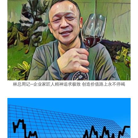
林总周记─企业家匠人精神追求极致 创造价值路上永不停竭