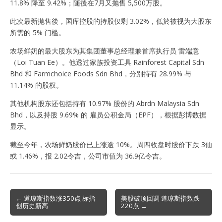
11.8% 降至 9.42%；随後在7月又抛售 5,500万股。
此次最新抛售後，国库控股的持股仅剩 3.02%，低於被视为大股东
所需的 5% 门槛。
农场鲜奶的最大股东为其集团董事总经理兼首席执行员 雷端意
（Loi Tuan Ee）。他透过家族投资工具 Rainforest Capital Sdn
Bhd 和 Farmchoice Foods Sdn Bhd，分别持有 28.99% 与
11.14% 的股权。
其他机构股东还包括持有 10.97% 股份的 Abrdn Malaysia Sdn
Bhd，以及持股 9.69% 的 雇员公积金局（EPF），根据彭博数据
显示。
截至今年，农场鲜奶股价已上涨逾 10%。周四收盘时股价下跌 3仙
或 1.46%，报 2.02令吉，公司市值为 36.9亿令吉。
Post
← 道琼斯指数涨350点 标指
美股破顶回调 道琼斯指数跌
创历史新高
220点 →
navigation