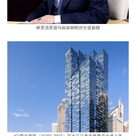
林景清景源与叔叔林刚河分道扬镖
IOI置业产托（IOIPG REIT）获大马证券监督委员会准上市