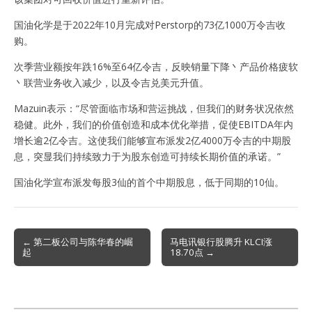
国油化学是于2022年10月完成对Perstorp的73亿1000万令吉收
购。
次季营业额按年跌16%至64亿令吉，反映销量下降丶产品价格疲软
丶联营业务收入减少，以及令吉兑美元升值。
Mazuin表示：“尽管面临市场和营运挑战，但我们的财务状况依然
稳健。此外，我们的价值创造和成本优化举措，促使EBITDA年内
增长逾2亿令吉。这使我们能够宣布派发2亿4000万令吉的中期股
息，突显我们持续致力于为股东创造可持续长期价值的承诺。”
国油化学宣布派发每股3仙的首个中期股息，低于同期的10仙。
Post
← 第二板公司与陈华春的崛
马电讯银行股腾升 KLCI涨
起
18.70点 →
navigation