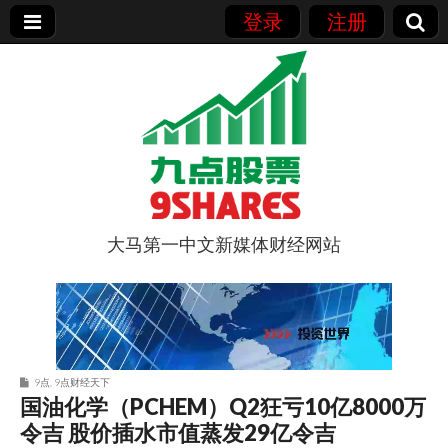
登录
注册
大马第一中文新媒体财经网站
9点股票
9点
,
9点财经天下
国油化学（PCHEM）Q2狂亏10亿8000万
令吉 股价插水市值蒸发29亿令吉