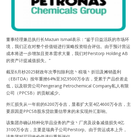
董事经理兼总执行长Mazuin Ismail表示：“鉴于日益活跃的市场环
境，我们正在对整个价值链进行策略投资组合评估。由于预计营运
成本将进一步增加且资本需求大量，我们对Perstorp Holding AB
的资产计提减值损失。”
截至6月杪2025财政年次季扣除利息丶税项丶折旧及摊销盈利
（EBITDA）按年重挫64%至3亿9500万令吉，受累于产品价差走
低，以及联营公司Pengerang Petrochemical Company私人有限
公司（PPCSB）的贡献减少。
外汇损失从一年前的6200万令吉，显着扩大至4亿4600万令吉，主
要原因是PPCSB股东贷款重估带来的未实现外汇影响。
该集团亦确认特种化学品业务的产业丶厂房及设备减值损失4亿
3100万令吉，主要是瑞典子公司Perstorp。由于营运成本上升，
该集团对可回收价值进行重新评估。