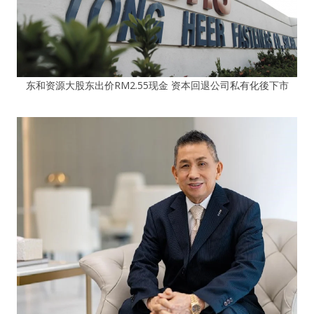
东和资源大股东出价RM2.55现金 资本回退公司私有化後下市