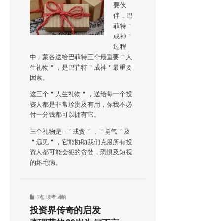
要伙
伴，巴
菲特＂
成神＂
过程
中，蒙各送给巴菲特三个最重要＂人
生礼物＂，是巴菲特＂成神＂最重要
因素。
这三个＂人生礼物＂，送给每一个投
资人都是非常珍贵及有用，你我不必
付一分钱都可以拥有它。
三个礼物是─＂戒贪＂，＂勇气＂及
＂远见＂，它能协助我们克服所有投
资人都可能会犯的贪婪，恐惧及短视
的坏毛病。
9点
,
读者回响
投资界传奇的启发