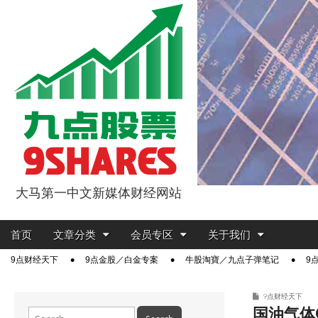
大马第一中文新媒体财经网站
9点股票
Main
Skip
首页
文章分类
会员专区
关于我们
menu
to
Sub
9点财经天下
9点金股／白金专案
牛股淘寶／九点子弹笔记
9
content
menu
9点财经天下
国油气体Q
Search