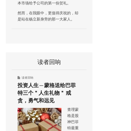
本市场给予公司的第一份贺礼。
然而，在我眼中，更值得庆祝的，却
是站在杨立新身旁的那一大家人。
读者回响
读者回响
投资人生 ─ 蒙格送给巴菲
特三个＂人生礼物＂ 戒
贪，勇气和远见
查理蒙
格是股
神巴菲
特最重