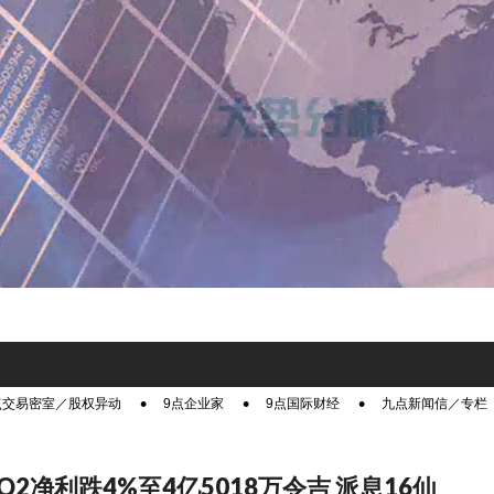
点交易密室／股权异动
9点企业家
9点国际财经
九点新闻信／专栏
2净利跌4%至4亿5018万令吉 派息16仙