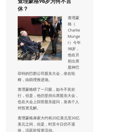
查理蒙格98岁为何不言
休？
查理蒙
格（
Charlie
Munge
r）今年
98岁，
他在月
初出席
股神巴
菲特的巴郡公司股东大会，坐在轮
椅，由助理推进场。
查理蒙格瞎了一只眼，如今不良於
行，但是，他仍坚持出席股东大会，
也在大会上回答股东提问，发表个人
对投资见解。
查理蒙格身家大约有20亿美元至30亿
美元之间，但是，时至今日仍不退
休，活跃於投资活动。