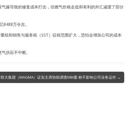
原气爆导致的修复成本打击，但燃气价格走低和有利的外汇减缓了部分
亿8488万令吉。
费重组和销售与服务税（SST）征税范围扩大，恐怕会增加公司的成本
然气供应不中断。
联大集团（MAGMA）证实主席协助调查MBI案 称不影响公司业务运作 →