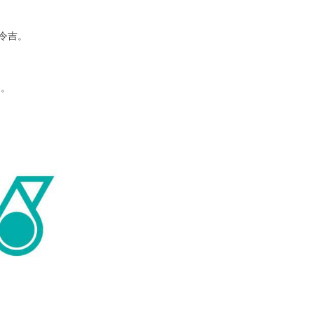
万令吉。
%。