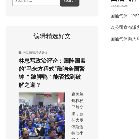
for:
25/08/2025
国油气体（PE
该公司宣布派
编辑精选好文
国油气体向大马
9点
,
编辑精选好文
林总写政治评论：国阵国盟
的“马来方程式”敲响全国警
钟 ＂跛脚鸭＂能否找到破
解之道？
森美兰
州权杖
已然交
接，新
任大臣
依斯迈
拉欣坐