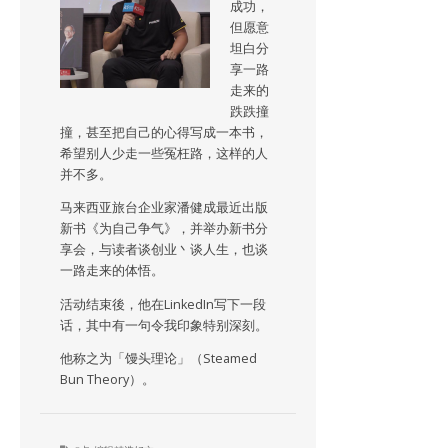
成功，
但愿意
坦白分
享一路
走来的
跌跌撞
撞，甚至把自己的心得写成一本书，
希望别人少走一些冤枉路，这样的人
并不多。
马来西亚旅台企业家潘健成最近出版
新书《为自己争气》，并举办新书分
享会，与读者谈创业丶谈人生，也谈
一路走来的体悟。
活动结束後，他在LinkedIn写下一段
话，其中有一句令我印象特别深刻。
他称之为「馒头理论」（Steamed
Bun Theory）。