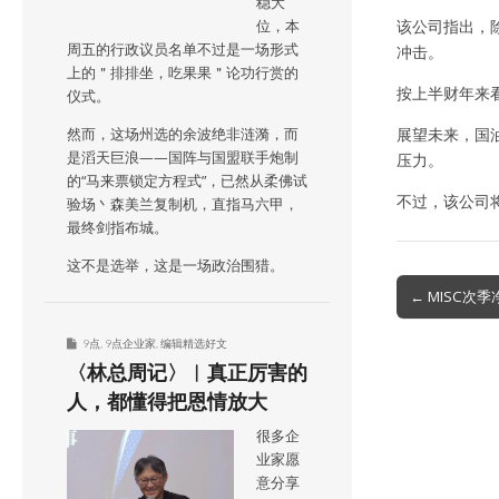
稳大
该公司指出，
位，本
周五的行政议员名单不过是一场形式
冲击。
上的＂排排坐，吃果果＂论功行赏的
按上半财年来看
仪式。
展望未来，国油
然而，这场州选的余波绝非涟漪，而
是滔天巨浪——国阵与国盟联手炮制
压力。
的“马来票锁定方程式”，已然从柔佛试
不过，该公司
验场丶森美兰复制机，直指马六甲，
最终剑指布城。
这不是选举，这是一场政治围猎。
Post
← MISC次
navigation
9点
,
9点企业家
,
编辑精选好文
〈林总周记〉︱真正厉害的
人，都懂得把恩情放大
很多企
业家愿
意分享