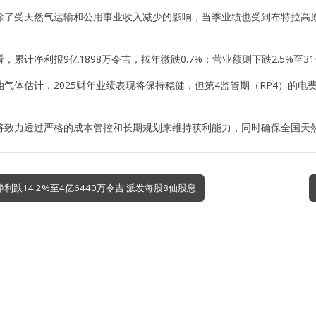
除了受天然气运输和公用事业收入减少的影响，当季业绩也受到布特拉高
，累计净利报9亿1898万令吉，按年微跌0.7%；营业额则下跌2.5%至31
气体估计，2025财年业绩表现将保持稳健，但第4监管期（RP4）的电
将致力透过严格的成本管控和长期规划来维持获利能力，同时确保全国天
季净利跌14.2%至4亿6440万令吉 派发每股8仙股息