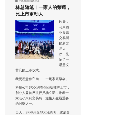
9点
,
编辑精选好文
林总随笔︱一家人的荣耀，
比上市更动人
昨天，
马来西
亚股票
交易所
的新交
易大
厅，见
证了一
场意义
非凡的上市仪式。
我更愿意称它为——一场家庭聚会。
科技公司SRKK AI在创业板挂牌上市，
创办人兼首席执行员杨立新，带着一
家老小来到交易所，迎接人生最重要
的时刻之一。
当天，SRKK开盘即大涨88%，这是资