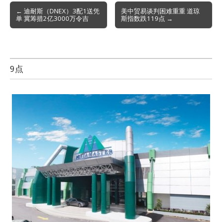
Post
← 迪耐斯（DNEX）3配1送凭
美中贸易谈判困难重重 道琼
单 冀筹措2亿3000万令吉
斯指数跌119点 →
navigation
9点