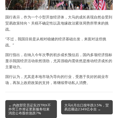
国行表示，作为一个小型开放经济体，大马的成长表现自然会受到
贸易政策转向丶关税不确定性以及地缘政治紧张局势所带来的挑
战。
“不过，我国目前是从相对稳健的经济基础出发，来面对这些挑
战。”
国行指出，在纳入今年次季的初步成长预估后，国内多项经济指标
显示我国经济活动依然强劲，尤其强稳内需依然是推动经济成长的
主要动力。
国行认为，尤其是本地市场为导向的行业，受惠于良好的就业市
场，再加上政府政策的支持，将继续带动私人消费。
Post
← 内政部官员证实ZETRIX不
大马6月出口按年跌3.5%，贸
外劳工作准证更新服务结束
易总额达2349亿令吉 →
navigation
消息公布股价急跌7%