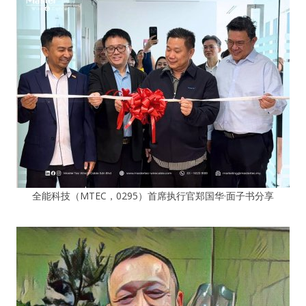
全能科技（MTEC，0295）首席执行官郑国华·面子书分享