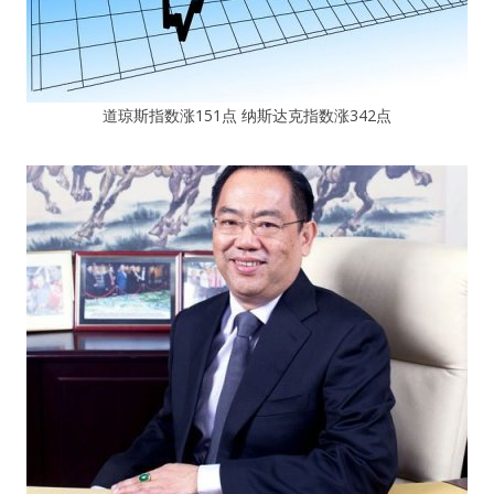
道琼斯指数涨151点 纳斯达克指数涨342点