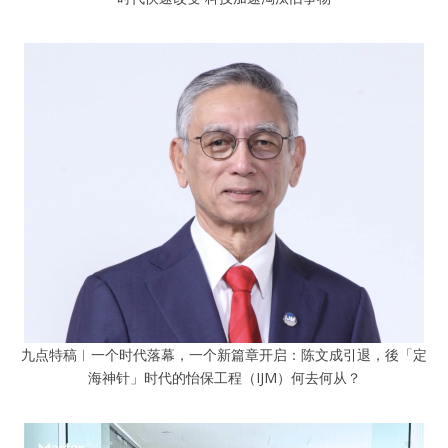
九点特稿︱一个时代落幕，一个新篇章开启：陈文成引退，後「定
海神针」时代的怡保工程（IJM）何去何从？