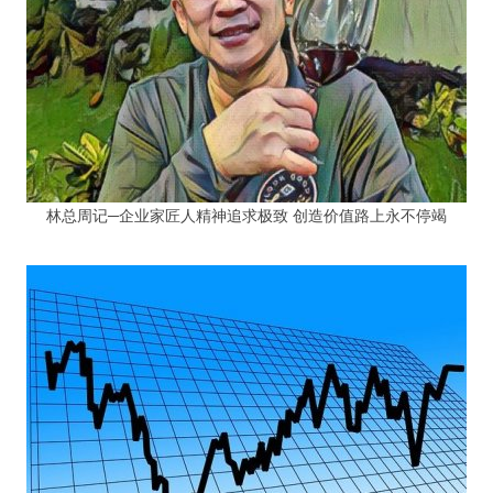
林总周记─企业家匠人精神追求极致 创造价值路上永不停竭