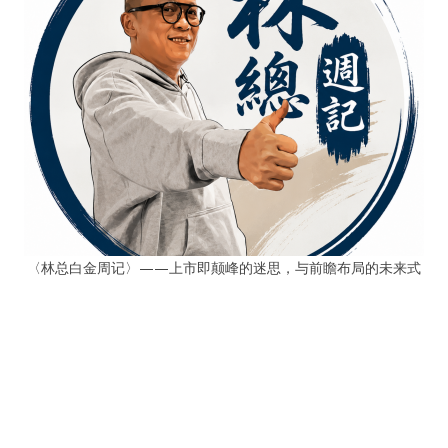
〈林总白金周记〉——上市即颠峰的迷思，与前瞻布局的未来式