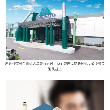
腾达科技联合创始人拿督蔡春民：我们曾差点错失良机，如今誓要
迎头赶上