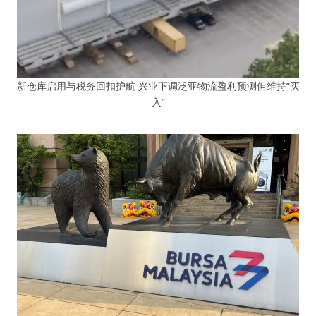
新仓库启用与税务回扣护航 兴业下调泛亚物流盈利预测但维持“买
入”