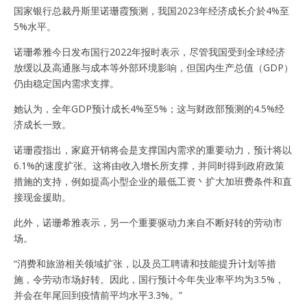
国家银行总裁丹斯里诺珊霞预测，我国2023年经济成长介於4%至
5%水平。
诺珊希雅今日发布国行2022年报时表示，尽管我国受到全球经济
放缓以及高通胀与成本等外部环境影响，但国内生产总值（GDP）
仍由稳定国内需求支撑。
她认为，全年GDP预计成长4%至5%；这与财政部预测的4.5%经
济成长一致。
诺珊霞指出，家庭开销将会是支撑国内需求的重要动力，预计将以
6.1%的速度扩张。这将由收入增长所支撑，并同时得到政府政策
措施的支持，例如提高小型企业的最低工资丶扩大加班费条件和直
接现金援助。
此外，诺珊希雅表示，另一个重要驱动力来自不断好转的劳动市
场。
“消费和旅游相关领域扩张，以及员工聘请和技能提升计划等措
施，令劳动市场好转。因此，国行预计今年失业率平均为3.5%，
并会在年尾回到疫情前平均水平3.3%。”