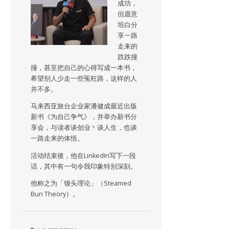
成功，
但愿意
坦白分
享一路
走来的
跌跌撞
撞，甚至把自己的心得写成一本书，
希望别人少走一些冤枉路，这样的人
并不多。
马来西亚旅台企业家潘健成最近出版
新书《为自己争气》，并举办新书分
享会，与读者谈创业丶谈人生，也谈
一路走来的体悟。
活动结束後，他在LinkedIn写下一段
话，其中有一句令我印象特别深刻。
他称之为「馒头理论」（Steamed
Bun Theory）。