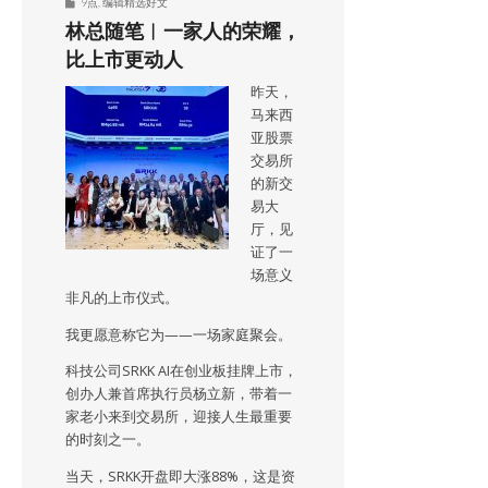
9点
,
编辑精选好文
林总随笔︱一家人的荣耀，
比上市更动人
昨天，
马来西
亚股票
交易所
的新交
易大
厅，见
证了一
场意义
非凡的上市仪式。
我更愿意称它为——一场家庭聚会。
科技公司SRKK AI在创业板挂牌上市，
创办人兼首席执行员杨立新，带着一
家老小来到交易所，迎接人生最重要
的时刻之一。
当天，SRKK开盘即大涨88%，这是资