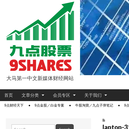
大马第一中文新媒体财经网站
9点股票
Main
Skip
首页
文章分类
会员专区
关于我们
menu
to
Sub
9点财经天下
9点金股／白金专案
牛股淘寶／九点子弹笔记
9
content
menu
laptop-
Search