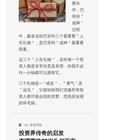
要伙
伴，巴
菲特＂
成神＂
过程
中，蒙各送给巴菲特三个最重要＂人
生礼物＂，是巴菲特＂成神＂最重要
因素。
这三个＂人生礼物＂，送给每一个投
资人都是非常珍贵及有用，你我不必
付一分钱都可以拥有它。
三个礼物是─＂戒贪＂，＂勇气＂及
＂远见＂，它能协助我们克服所有投
资人都可能会犯的贪婪，恐惧及短视
的坏毛病。
9点
,
读者回响
投资界传奇的启发