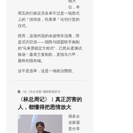
稳大
位，本
周五的行政议员名单不过是一场形式
上的＂排排坐，吃果果＂论功行赏的
仪式。
然而，这场州选的余波绝非涟漪，而
是滔天巨浪——国阵与国盟联手炮制
的“马来票锁定方程式”，已然从柔佛试
验场丶森美兰复制机，直指马六甲，
最终剑指布城。
这不是选举，这是一场政治围猎。
9点
,
9点企业家
,
编辑精选好文
〈林总周记〉︱真正厉害的
人，都懂得把恩情放大
很多企
业家愿
意分享