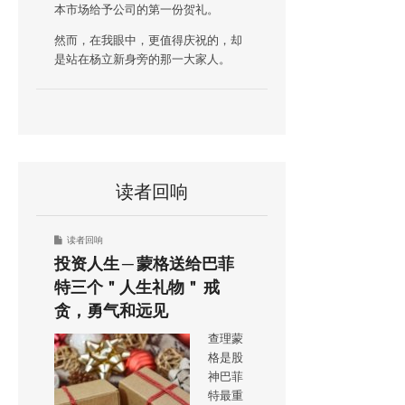
本市场给予公司的第一份贺礼。
然而，在我眼中，更值得庆祝的，却
是站在杨立新身旁的那一大家人。
读者回响
读者回响
投资人生 ─ 蒙格送给巴菲
特三个＂人生礼物＂ 戒
贪，勇气和远见
查理蒙
格是股
神巴菲
特最重