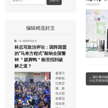
for:
19/06/2019
编辑精选好文
9点
,
编辑精选好文
林总写政治评论：国阵国盟
的“马来方程式”敲响全国警
钟 ＂跛脚鸭＂能否找到破
解之道？
森美兰
Post
← 国行数码
州权杖
10公司表明
navigation
已然交
接，新
任大臣
依斯迈
拉欣坐