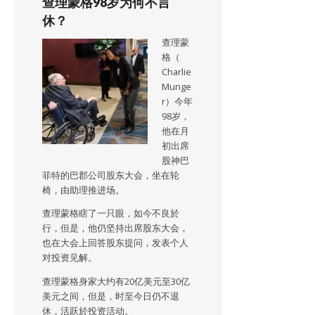
查理蒙格98岁为何不言
休？
查理蒙
格（
Charlie
Munge
r）今年
98岁，
他在月
初出席
股神巴
菲特的巴郡公司股东大会，坐在轮
椅，由助理推进场。
查理蒙格瞎了一只眼，如今不良於
行，但是，他仍坚持出席股东大会，
也在大会上回答股东提问，发表个人
对投资见解。
查理蒙格身家大约有20亿美元至30亿
美元之间，但是，时至今日仍不退
休，活跃於投资活动。