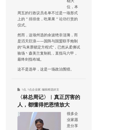
稳大
位，本
周五的行政议员名单不过是一场形式
上的＂排排坐，吃果果＂论功行赏的
仪式。
然而，这场州选的余波绝非涟漪，而
是滔天巨浪——国阵与国盟联手炮制
的“马来票锁定方程式”，已然从柔佛试
验场丶森美兰复制机，直指马六甲，
最终剑指布城。
这不是选举，这是一场政治围猎。
9点
,
9点企业家
,
编辑精选好文
〈林总周记〉︱真正厉害的
人，都懂得把恩情放大
很多企
业家愿
意分享