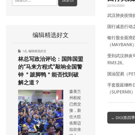
for:
22/01/2020
武汉肺炎疫情
国行减息行动之
编辑精选好文
银行股全面滑跌，
（MAYBANK
9点
,
编辑精选好文
受到武汉肺炎可
林总写政治评论：国阵国盟
RM3.26。
的“马来方程式”敲响全国警
国油贸易（PET
钟 ＂跛脚鸭＂能否找到破
解之道？
手套股延继昨日涨
（SUPERMX
森美兰
州权杖
已然交
接，新
Post
任大臣
← DIGI第四
依斯迈
navigation
拉欣坐