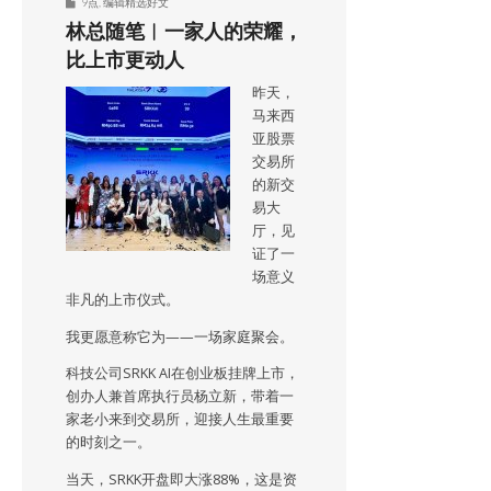
9点
,
编辑精选好文
林总随笔︱一家人的荣耀，
比上市更动人
昨天，
马来西
亚股票
交易所
的新交
易大
厅，见
证了一
场意义
非凡的上市仪式。
我更愿意称它为——一场家庭聚会。
科技公司SRKK AI在创业板挂牌上市，
创办人兼首席执行员杨立新，带着一
家老小来到交易所，迎接人生最重要
的时刻之一。
当天，SRKK开盘即大涨88%，这是资