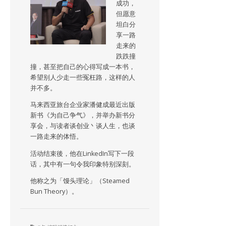
成功，
但愿意
坦白分
享一路
走来的
跌跌撞
撞，甚至把自己的心得写成一本书，
希望别人少走一些冤枉路，这样的人
并不多。
马来西亚旅台企业家潘健成最近出版
新书《为自己争气》，并举办新书分
享会，与读者谈创业丶谈人生，也谈
一路走来的体悟。
活动结束後，他在LinkedIn写下一段
话，其中有一句令我印象特别深刻。
他称之为「馒头理论」（Steamed
Bun Theory）。