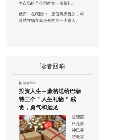
本市场给予公司的第一份贺礼。
然而，在我眼中，更值得庆祝的，却
是站在杨立新身旁的那一大家人。
读者回响
读者回响
投资人生 ─ 蒙格送给巴菲
特三个＂人生礼物＂ 戒
贪，勇气和远见
查理蒙
格是股
神巴菲
特最重