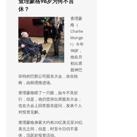
查理蒙格98岁为何不言
休？
查理蒙
格（
Charlie
Munge
r）今年
98岁，
他在月
初出席
股神巴
菲特的巴郡公司股东大会，坐在轮
椅，由助理推进场。
查理蒙格瞎了一只眼，如今不良於
行，但是，他仍坚持出席股东大会，
也在大会上回答股东提问，发表个人
对投资见解。
查理蒙格身家大约有20亿美元至30亿
美元之间，但是，时至今日仍不退
休，活跃於投资活动。