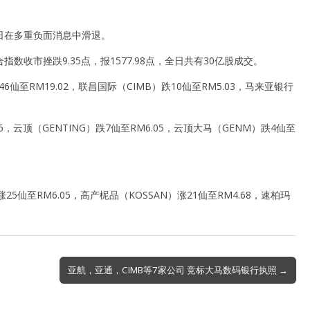
日在多重负面消息中滑退。
市挫跌9.35点，报1577.98点，全日共有30亿股成交。
6仙至RM19.02，联昌国际（CIMB）跌10仙至RM5.03，马来亚银行
，云顶（GENTING）跌7仙至RM6.05，云顶大马（GENM）跌4仙至
25仙至RM6.05，高产柅品（KOSSAN）涨21仙至RM4.68，速柏玛
亚航，亚通，CIMB等7家公司 竞标大马数码银行执照 →