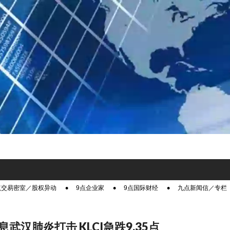
点交易密室／股权异动
9点企业家
9点国际财经
九点新闻信／专栏
武汉肺炎打击 KLCI急跌9.35点