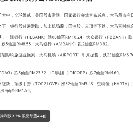
扩大中，全球警戒，美国股市滑跌，国家银行突然宣布减息，大马股市今
下，银行股普遍滑跌，加上机场股，国油股，云顶等下跌，大马富时综合指数收
丰隆银行（HLBANK）跌60仙至RM16.24，大众银行（PBBANK）跌4
）跌5仙至RM8.55，大马银行（AMBANK）跌2仙至RM3.82。
能影响旅游业拖累，大马机场（AIRPORT）引来抛售，跌23仙至RM6.76
DAG）跌8仙至RM23.32，IOI集团（IOICORP）跌7仙至RM4.60。
势，顶级手套（TOPGLOVE）涨32仙至RM5.43，贺特佳（HARTA）涨
）涨9仙至RM1.54。
季净利跌9.3% 派息每股4.4仙