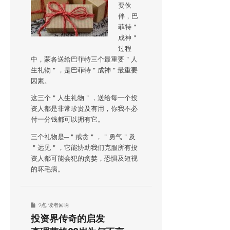
要伙
伴，巴
菲特＂
成神＂
过程
中，蒙各送给巴菲特三个最重要＂人
生礼物＂，是巴菲特＂成神＂最重要
因素。
这三个＂人生礼物＂，送给每一个投
资人都是非常珍贵及有用，你我不必
付一分钱都可以拥有它。
三个礼物是─＂戒贪＂，＂勇气＂及
＂远见＂，它能协助我们克服所有投
资人都可能会犯的贪婪，恐惧及短视
的坏毛病。
9点
,
读者回响
投资界传奇的启发