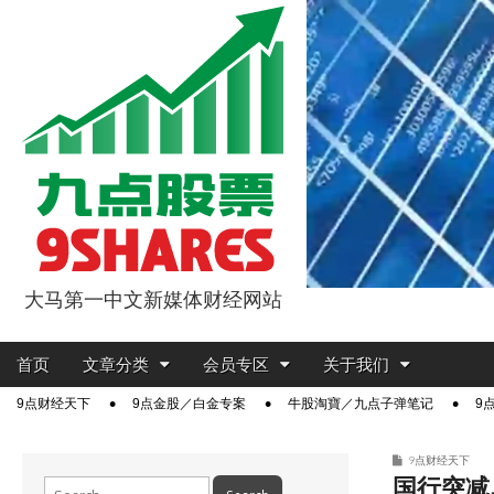
大马第一中文新媒体财经网站
9点股票
Main
Skip
首页
文章分类
会员专区
关于我们
menu
to
Sub
9点财经天下
9点金股／白金专案
牛股淘寶／九点子弹笔记
9
content
menu
9点财经天下
国行突减息
Search