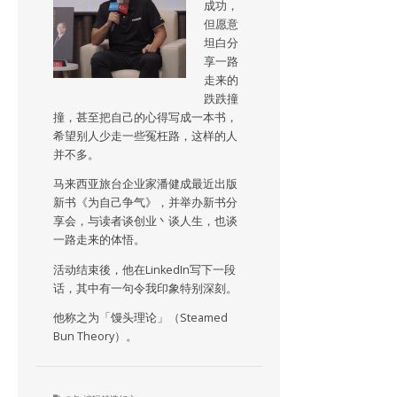
成功，
但愿意
坦白分
享一路
走来的
跌跌撞
撞，甚至把自己的心得写成一本书，
希望别人少走一些冤枉路，这样的人
并不多。
马来西亚旅台企业家潘健成最近出版
新书《为自己争气》，并举办新书分
享会，与读者谈创业丶谈人生，也谈
一路走来的体悟。
活动结束後，他在LinkedIn写下一段
话，其中有一句令我印象特别深刻。
他称之为「馒头理论」（Steamed
Bun Theory）。