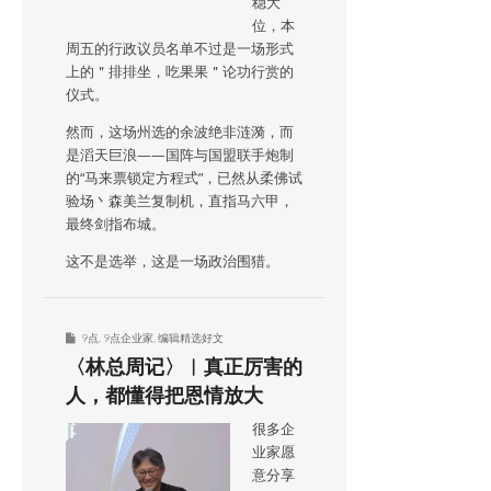
稳大
位，本
周五的行政议员名单不过是一场形式
上的＂排排坐，吃果果＂论功行赏的
仪式。
然而，这场州选的余波绝非涟漪，而
是滔天巨浪——国阵与国盟联手炮制
的“马来票锁定方程式”，已然从柔佛试
验场丶森美兰复制机，直指马六甲，
最终剑指布城。
这不是选举，这是一场政治围猎。
9点
,
9点企业家
,
编辑精选好文
〈林总周记〉︱真正厉害的
人，都懂得把恩情放大
很多企
业家愿
意分享