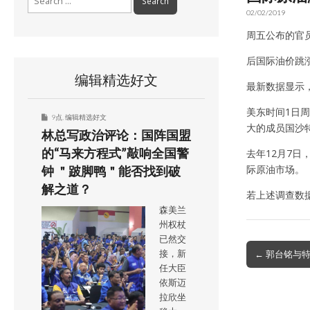
for:
02/02/2019
周五公布的官员
后国际油价跳涨
编辑精选好文
最新数据显示
美东时间1日周
9点
,
编辑精选好文
大的成员国沙
林总写政治评论：国阵国盟
的“马来方程式”敲响全国警
去年12月7日
际原油市场。
钟 ＂跛脚鸭＂能否找到破
解之道？
若上述调查数
森美兰
州权杖
已然交
Post
← 郭台铭与
接，新
navigation
任大臣
依斯迈
拉欣坐