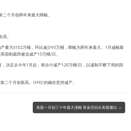
续第二个月创两年来最大降幅。
走高。
产量为3102万桶，环比减少93万桶，降幅为两年来最大。1月减幅最
美国制裁而被迫减产15万桶/日。
月，决定从今年1月起，将合计减产120万桶/日，以遏制不断下滑的国
第二个月创新高。OPEC的确在坚持减产。
美股一月创三十年最大涨幅 资金仍旧从美股撤出 →