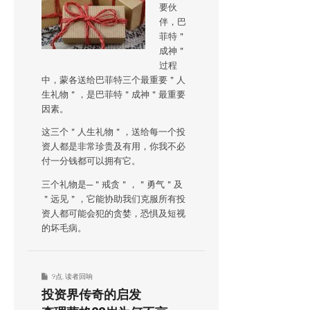
要伙
伴，巴
菲特＂
成神＂
过程
中，蒙各送给巴菲特三个最重要＂人
生礼物＂，是巴菲特＂成神＂最重要
因素。
这三个＂人生礼物＂，送给每一个投
资人都是非常珍贵及有用，你我不必
付一分钱都可以拥有它。
三个礼物是─＂戒贪＂，＂勇气＂及
＂远见＂，它能协助我们克服所有投
资人都可能会犯的贪婪，恐惧及短视
的坏毛病。
9点
,
读者回响
投资界传奇的启发