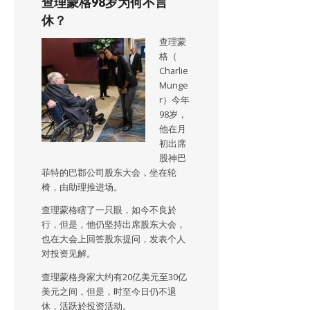
查理蒙格98岁为何不言
休？
查理蒙
格（
Charlie
Munge
r）今年
98岁，
他在月
初出席
股神巴
菲特的巴郡公司股东大会，坐在轮
椅，由助理推进场。
查理蒙格瞎了一只眼，如今不良於
行，但是，他仍坚持出席股东大会，
也在大会上回答股东提问，发表个人
对投资见解。
查理蒙格身家大约有20亿美元至30亿
美元之间，但是，时至今日仍不退
休，活跃於投资活动。