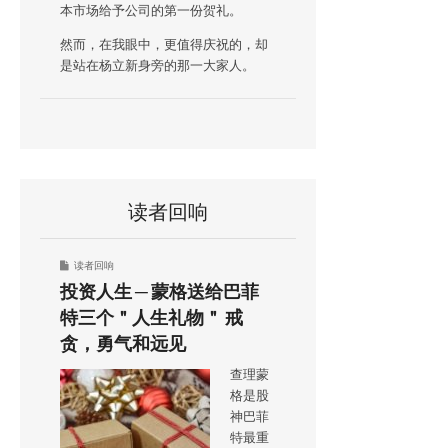
本市场给予公司的第一份贺礼。
然而，在我眼中，更值得庆祝的，却
是站在杨立新身旁的那一大家人。
读者回响
读者回响
投资人生 ─ 蒙格送给巴菲
特三个＂人生礼物＂ 戒
贪，勇气和远见
查理蒙
格是股
神巴菲
特最重