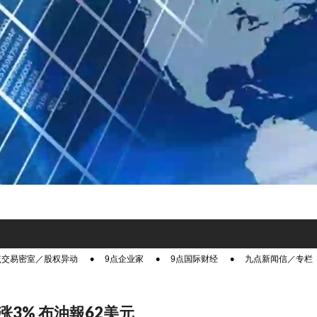
点交易密室／股权异动
9点企业家
9点国际财经
九点新闻信／专栏
涨3% 布油報62美元