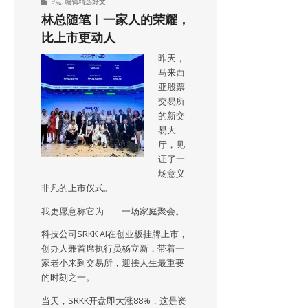
9点
,
编辑精选好文
林总随笔︱一家人的荣耀，
比上市更动人
昨天，
马来西
亚股票
交易所
的新交
易大
厅，见
证了一
场意义
非凡的上市仪式。
我更愿意称它为——一场家庭聚会。
科技公司SRKK AI在创业板挂牌上市，
创办人兼首席执行员杨立新，带着一
家老小来到交易所，迎接人生最重要
的时刻之一。
当天，SRKK开盘即大涨88%，这是资