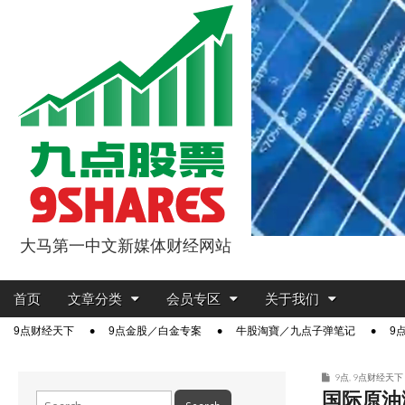
大马第一中文新媒体财经网站
9点股票
Main
Skip
首页
文章分类
会员专区
关于我们
menu
to
Sub
9点财经天下
9点金股／白金专案
牛股淘寶／九点子弹笔记
9
content
menu
9点
,
9点财经天下
国际原油
Search