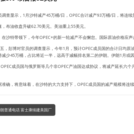
调查显示，1月沙特减产45万桶/日，OPEC合计减产93万桶/日，将连
，布油收盘升破62.70美元。美油重上55美元。
，在沙特带领下，今年OPEC+的新一轮减产不会懈怠。国际原油价格应声
五，彭博对官员的调查显示，今年1月，预计OPEC成员国的合计日均原油
特减少45万桶，占比将近一半，远高于减幅排名第二的伊朗。伊朗1月或因
，OPEC成员国与俄罗斯等几个非OPEC产油国达成协议，将减产延长六个
据准确，将意味着，在沙特的大力支持下，OPEC成员国的减产规模将连续
特朗普通电话 富士康续建美国厂