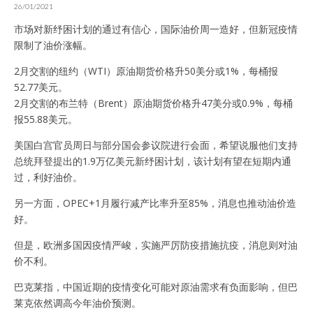
26/01/2021
市场对新纾困计划的通过有信心，国际油价周一造好，但新冠疫情
限制了油价涨幅。
2月交割的纽约（WTI）原油期货价格升50美分或1%，每桶报
52.77美元。
2月交割的布兰特（Brent）原油期货价格升47美分或0.9%，每桶
报55.88美元。
美国白宫官员周日与部分国会参议院进行会面，希望说服他们支持
总统拜登提出的1.9万亿美元新纾困计划，该计划有望在短期内通
过，利好油价。
另一方面，OPEC+1月履行减产比率升至85%，消息也推动油价造
好。
但是，欧洲多国因疫情严峻，实施严厉防疫措施抗疫，消息则对油
价不利。
巴克莱指，中国近期的疫情变化可能对原油需求有负面影响，但巴
莱克依然调高今年油价预测。