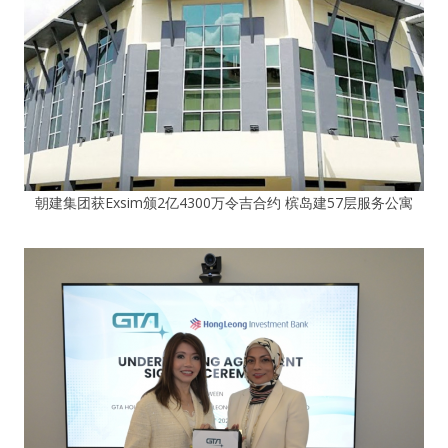
朝建集团获Exsim颁2亿4300万令吉合约 槟岛建57层服务公寓