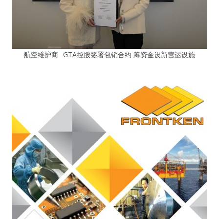
航空维护商─GTA控股签署包销合约 筹资金设新营运设施