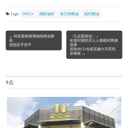
Tags:
OPEC+
国际油价
布兰特期油
纽约期油
Post
← 科技股财报周纳指再创新
〈九点新闻信〉─
高
全面封锁经济人人都面对两难
navigation
道指近乎持平
选择
首轮MCO仓促实施大马官民
皆输家 →
9点