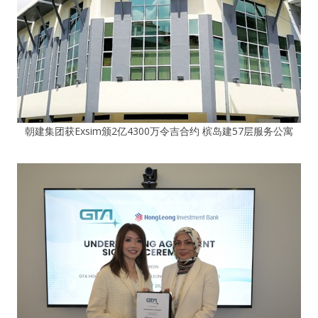
朝建集团获Exsim颁2亿4300万令吉合约 槟岛建57层服务公寓