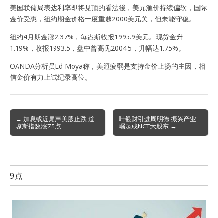
美国联储局表达利率即将见顶的看法後，美元滙价持续偏软，国际
金价受惠，纽约期金价格一度重越2000美元关，但未能守稳。
纽约4月期金涨2.37%，每盎斯收报1995.9美元。现货金升
1.19%，收报1993.5，盘中曾高见2004.5，升幅达1.75%。
OANDA分析员Ed Moya称，美滙疲弱是支持金价上扬的主因，相
信金价有力上试纪录高位。
Post
← 加息或近尾声美股止跌 道
叶银财引进周明德 振兴产业
琼斯指数涨75点
崛起成NCT大股东 →
navigation
9点