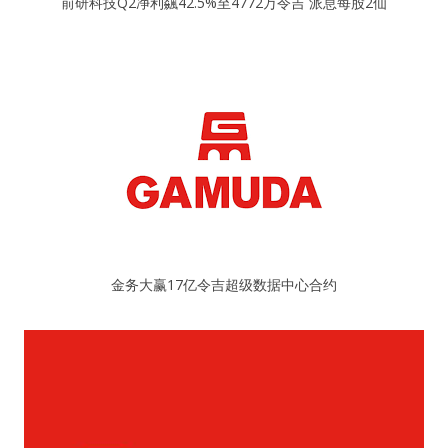
前研科技Q2净利飊42.5%至4772万令吉 派息每股2仙
金务大赢17亿令吉超级数据中心合约