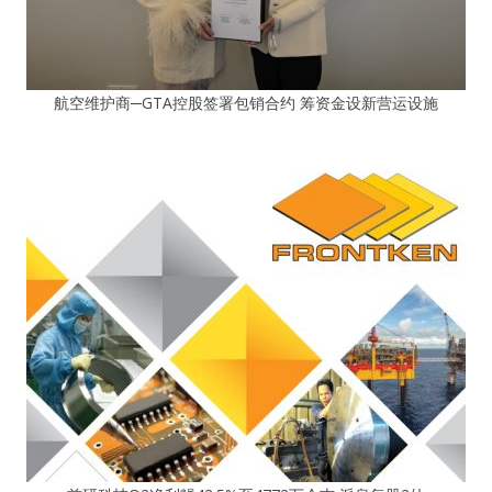
航空维护商─GTA控股签署包销合约 筹资金设新营运设施