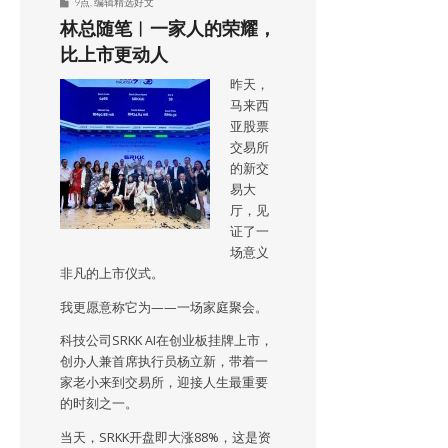
9点
,
编辑精选好文
林总随笔︱一家人的荣耀，
比上市更动人
昨天，
马来西
亚股票
交易所
的新交
易大
厅，见
证了一
场意义
非凡的上市仪式。
我更愿意称它为——一场家庭聚会。
科技公司SRKK AI在创业板挂牌上市，
创办人兼首席执行员杨立新，带着一
家老小来到交易所，迎接人生最重要
的时刻之一。
当天，SRKK开盘即大涨88%，这是资