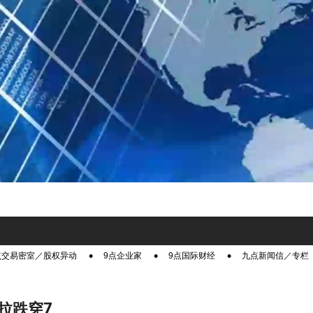
点交易密室／股权异动
9点企业家
9点国际财经
九点新闻信／专栏
拉跌穿7