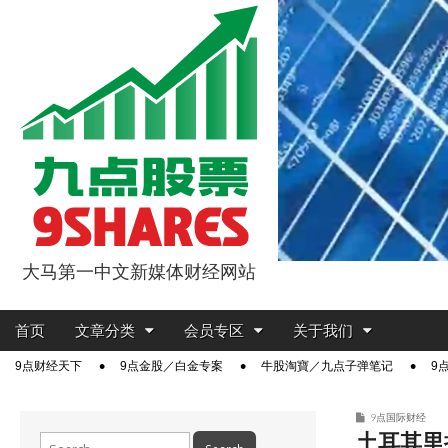
大马第一中文新媒体财经网站
9点股票
Main
Skip
首页
文章分类
会员专区
关于我们
menu
to
Sub
9点财经天下
9点金股／白金专案
牛股淘寶／九点子弹笔记
9
content
menu
9点国际财经
土耳其里
Search