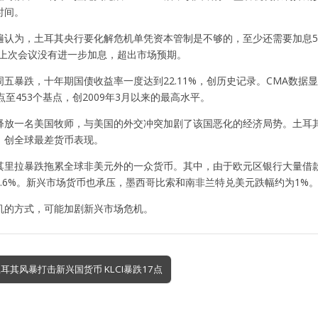
时间。
遍认为，土耳其央行要化解危机单凭资本管制是不够的，至少还需要加息5
但是上次会议没有进一步加息，超出市场预期。
周五暴跌，十年期国债收益率一度达到22.11%，创历史记录。CMA数
点至453个基点，创2009年3月以来的最高水平。
释放一名美国牧师，与美国的外交冲突加剧了该国恶化的经济局势。土耳
%，创全球最差货币表现。
其里拉暴跌拖累全球非美元外的一众货币。其中，由于欧元区银行大量借款
1.6%。新兴市场货币也承压，墨西哥比索和南非兰特兑美元跌幅约为1%
机的方式，可能加剧新兴市场危机。
耳其风暴打击新兴国货币 KLCI暴跌17点