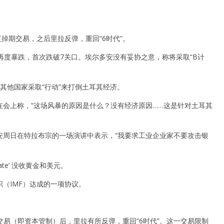
汇掉期交易，之后里拉反弹，重回“6时代”。
再度暴跌，首次跌破7关口。埃尔多安没有妥协之意，称将采取“B计
其他国家采取“行动”来打倒土耳其经济。
会上称，“这场风暴的原因是什么？没有经济原因……这是针对土耳其
安周日在特拉布宗的一场演讲中表示，“我要求工业企业家不要攻击银
cate’ 没收黄金和美元。
（IMF）达成的一项协议。
交易（即资本管制）后，里拉有所反弹，重回“6时代”。这一交易限制