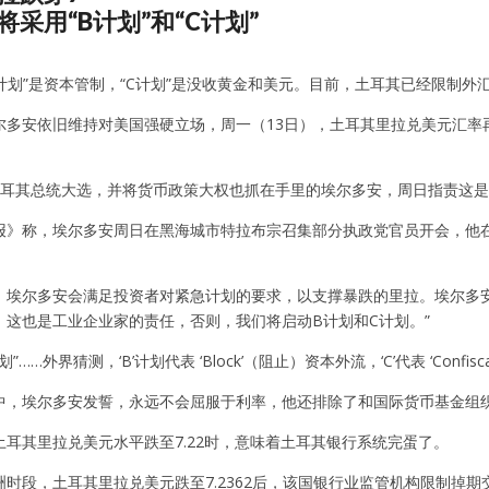
采用“B计划”和“C计划”
计划”是资本管制，“C计划”是没收黄金和美元。目前，土耳其已经限制外
尔多安依旧维持对美国强硬立场，周一（13日），土耳其里拉兑美元汇率
。
土耳其总统大选，并将货币政策大权也抓在手里的埃尔多安，周日指责这是
报》称，埃尔多安周日在黑海城市特拉布宗召集部分执政党官员开会，他在
，埃尔多安会满足投资者对紧急计划的要求，以支撑暴跌的里拉。埃尔多
。这也是工业企业家的责任，否则，我们将启动B计划和C计划。”
划”……外界猜测，‘B’计划代表 ‘Block’（阻止）资本外流，‘C’代表 ‘Confis
中，埃尔多安发誓，永远不会屈服于利率，他还排除了和国际货币基金组织
土耳其里拉兑美元水平跌至7.22时，意味着土耳其银行系统完蛋了。
时段，土耳其里拉兑美元跌至7.2362后，该国银行业监管机构限制掉期