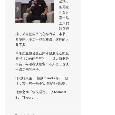
成功，
但愿意
坦白分
享一路
走来的
跌跌撞
撞，甚至把自己的心得写成一本书，
希望别人少走一些冤枉路，这样的人
并不多。
马来西亚旅台企业家潘健成最近出版
新书《为自己争气》，并举办新书分
享会，与读者谈创业丶谈人生，也谈
一路走来的体悟。
活动结束後，他在LinkedIn写下一段
话，其中有一句令我印象特别深刻。
他称之为「馒头理论」（Steamed
Bun Theory）。