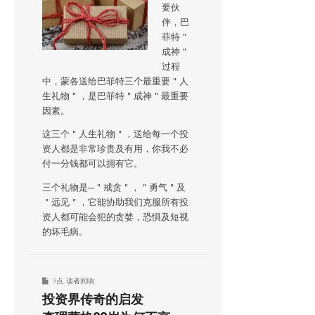
要伙
伴，巴
菲特＂
成神＂
过程
中，蒙各送给巴菲特三个最重要＂人
生礼物＂，是巴菲特＂成神＂最重要
因素。
这三个＂人生礼物＂，送给每一个投
资人都是非常珍贵及有用，你我不必
付一分钱都可以拥有它。
三个礼物是─＂戒贪＂，＂勇气＂及
＂远见＂，它能协助我们克服所有投
资人都可能会犯的贪婪，恐惧及短视
的坏毛病。
9点
,
读者回响
投资界传奇的启发