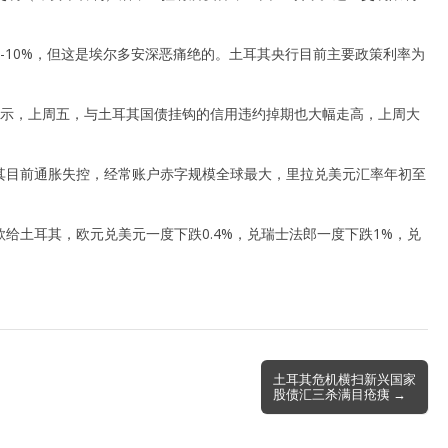
-10%，但这是埃尔多安深恶痛绝的。土耳其央行目前主要政策利率为
据显示，上周五，与土耳其国债挂钩的信用违约掉期也大幅走高，上周大
其目前通胀失控，经常账户赤字规模全球最大，里拉兑美元汇率年初至
给土耳其，欧元兑美元一度下跌0.4%，兑瑞士法郎一度下跌1%，兑
。
土耳其危机横扫新兴国家
股债汇三杀满目疮痍 →