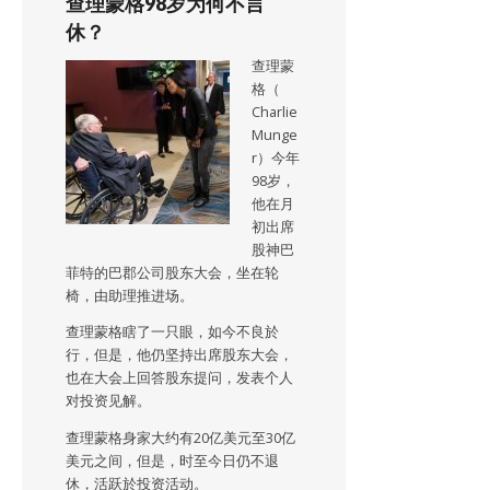
查理蒙格98岁为何不言
休？
查理蒙
格（
Charlie
Munge
r）今年
98岁，
他在月
初出席
股神巴
菲特的巴郡公司股东大会，坐在轮
椅，由助理推进场。
查理蒙格瞎了一只眼，如今不良於
行，但是，他仍坚持出席股东大会，
也在大会上回答股东提问，发表个人
对投资见解。
查理蒙格身家大约有20亿美元至30亿
美元之间，但是，时至今日仍不退
休，活跃於投资活动。