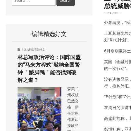
for:
总统威胁将
13/08/2018
外界猜测，“B
编辑精选好文
土耳其总统埃
划”和“C计划”
9点
,
编辑精选好文
6月刚刚赢得
林总写政治评论：国阵国盟
英国《金融时
的“马来方程式”敲响全国警
的一次行动”。
钟 ＂跛脚鸭＂能否找到破
没有迹象显示
解之道？
行，抢购外汇
森美兰
州权杖
“B计划”和“C计
已然交
在周日的演讲
接，新
任大臣
高盛此前称，
依斯迈
拉欣坐
彭博社称，亚洲