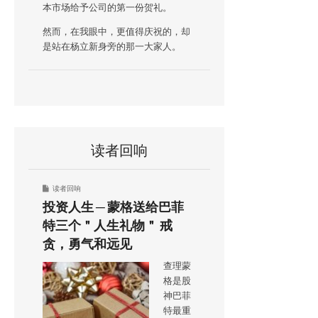
本市场给予公司的第一份贺礼。
然而，在我眼中，更值得庆祝的，却
是站在杨立新身旁的那一大家人。
读者回响
读者回响
投资人生 ─ 蒙格送给巴菲
特三个＂人生礼物＂ 戒
贪，勇气和远见
查理蒙
格是股
神巴菲
特最重