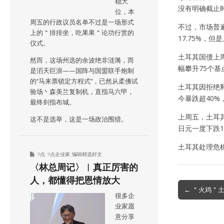
稳大
没有明确截止
位，本
周五的行政议员名单不过是一场形式
不过，市场普
上的＂排排坐，吃果果＂论功行赏的
17.75%，
仪式。
土耳其国债上
然而，这场州选的余波绝非涟漪，而
幅攀升75个基
是滔天巨浪——国阵与国盟联手炮制
的“马来票锁定方程式”，已然从柔佛试
土耳其因拒绝
验场丶森美兰复制机，直指马六甲，
今暴跌超40
最终剑指布城。
上周五，土耳
这不是选举，这是一场政治围猎。
日元一度下跌
土耳其处理危
9点
,
9点企业家
,
编辑精选好文
〈林总周记〉︱真正厉害的
人，都懂得把恩情放大
Post
← ＂火鸡＂土
很多企
navigation
业家愿
意分享