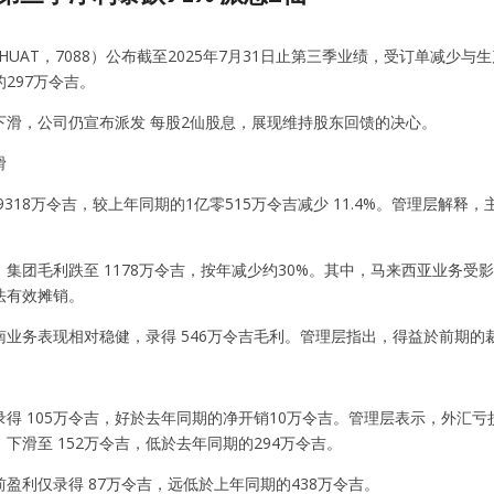
HUAT，7088）公布截至2025年7月31日止第三季业绩，受订单减少与生
297万令吉。
下滑，公司仍宣布派发 每股2仙股息，展现维持股东回馈的决心。
滑
9318万令吉，较上年同期的1亿零515万令吉减少 11.4%。管理层
集团毛利跌至 1178万令吉，按年减少约30%。其中，马来西亚业务受
法有效摊销。
南业务表现相对稳健，录得 546万令吉毛利。管理层指出，得益於前期
得 105万令吉，好於去年同期的净开销10万令吉。管理层表示，外汇亏损
下滑至 152万令吉，低於去年同期的294万令吉。
盈利仅录得 87万令吉，远低於上年同期的438万令吉。