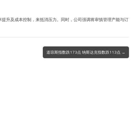
率提升及成本控制，来抵消压力。同时，公司强调将审慎管理产能与订
道琼斯指数跌173点 纳斯达克指数跌113点 →