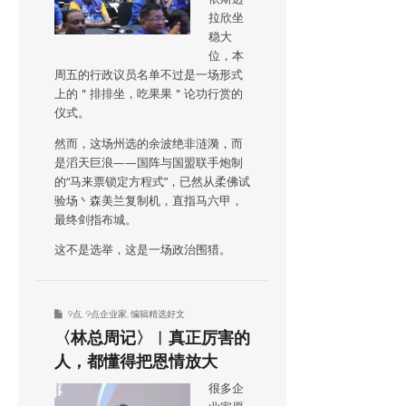
拉欣坐
稳大
位，本
周五的行政议员名单不过是一场形式
上的＂排排坐，吃果果＂论功行赏的
仪式。
然而，这场州选的余波绝非涟漪，而
是滔天巨浪——国阵与国盟联手炮制
的“马来票锁定方程式”，已然从柔佛试
验场丶森美兰复制机，直指马六甲，
最终剑指布城。
这不是选举，这是一场政治围猎。
9点
,
9点企业家
,
编辑精选好文
〈林总周记〉︱真正厉害的
人，都懂得把恩情放大
很多企