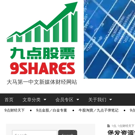
大马第一中文新媒体财经网站
9点股票
Main
Skip
首页
文章分类
会员专区
关于我们
menu
to
Sub
9点财经天下
9点金股／白金专案
牛股淘寶／九点子弹笔记
9
content
menu
9点
,
9点财经天下
堡发资源
Search