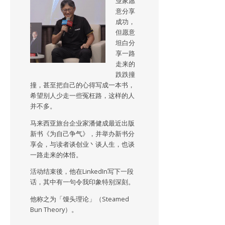
业家愿
意分享
成功，
但愿意
坦白分
享一路
走来的
跌跌撞
撞，甚至把自己的心得写成一本书，
希望别人少走一些冤枉路，这样的人
并不多。
马来西亚旅台企业家潘健成最近出版
新书《为自己争气》，并举办新书分
享会，与读者谈创业丶谈人生，也谈
一路走来的体悟。
活动结束後，他在LinkedIn写下一段
话，其中有一句令我印象特别深刻。
他称之为「馒头理论」（Steamed
Bun Theory）。