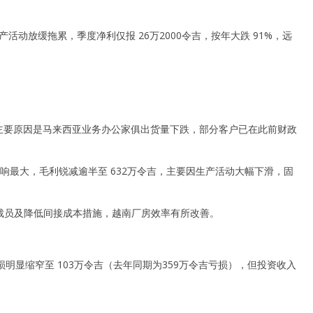
产活动放缓拖累，季度净利仅报 26万2000令吉，按年大跌 91%，远
解释，主要原因是马来西亚业务办公家俱出货量下跌，部分客户已在此前财政
影响最大，毛利锐减逾半至 632万令吉，主要因生产活动大幅下滑，固
的裁员及降低间接成本措施，越南厂房效率有所改善。
明显缩窄至 103万令吉（去年同期为359万令吉亏损），但投资收入