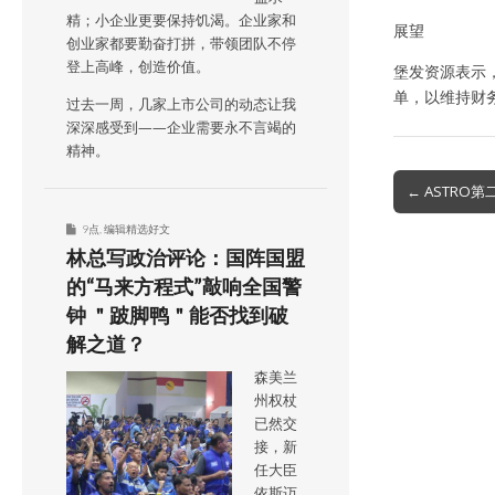
精；小企业更要保持饥渴。企业家和
展望
创业家都要勤奋打拼，带领团队不停
登上高峰，创造价值。
堡发资源表示
单，以维持财
过去一周，几家上市公司的动态让我
深深感受到——企业需要永不言竭的
精神。
Post
← ASTRO
navigation
9点
,
编辑精选好文
林总写政治评论：国阵国盟
的“马来方程式”敲响全国警
钟 ＂跛脚鸭＂能否找到破
解之道？
森美兰
州权杖
已然交
接，新
任大臣
依斯迈