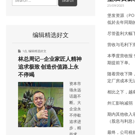
for:
25/09/2025
堡发资源（PO
低於去年同期的
尽管盈利大幅
编辑精选好文
营收与毛利下
9点
,
编辑精选好文
本季度营收报 
林总周记─企业家匠人精神
期提前下单。
追求极致 创造价值路上永
随着营收下降，
不停竭
定厂房成本无
资本市
场永远
相比之下，越
话题不
外汇影响减弱
断。大
企业永
期内其他收入录
不停歇
（股息与利息）
追求进
步，精
最终，公司税前
益求