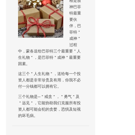
格是股
神巴菲
特最重
要伙
伴，巴
菲特＂
成神＂
过程
中，蒙各送给巴菲特三个最重要＂人
生礼物＂，是巴菲特＂成神＂最重要
因素。
这三个＂人生礼物＂，送给每一个投
资人都是非常珍贵及有用，你我不必
付一分钱都可以拥有它。
三个礼物是─＂戒贪＂，＂勇气＂及
＂远见＂，它能协助我们克服所有投
资人都可能会犯的贪婪，恐惧及短视
的坏毛病。