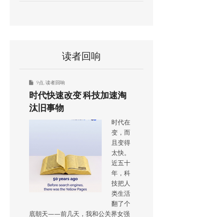
读者回响
9点
,
读者回响
时代快速改变 科技加速淘
汰旧事物
时代在
变，而
且变得
太快。
近五十
年，科
技把人
类生活
翻了个
底朝天——前几天，我和公关界女强