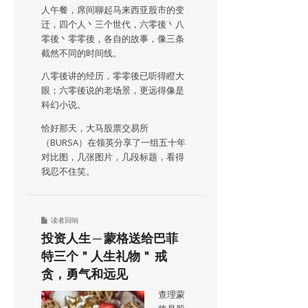
人午餐，席间聊起马来西亚股市的变
迁，四个人丶三个世代，六零後丶八
零後丶零零後，各自的故事，像三条
截然不同的时间线。
八零後讲的经历，零零後已听得瞪大
眼；六零後说的老场景，更远得像是
科幻小说。
恰好那天，大马股票交易所
（BURSA）在领英分享了一组五十年
对比图，几张图片，几段标题，看得
我忍不住笑。
读者回响
投资人生 ─ 蒙格送给巴菲
特三个＂人生礼物＂ 戒
贪，勇气和远见
查理蒙