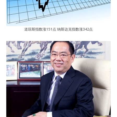
道琼斯指数涨151点 纳斯达克指数涨342点