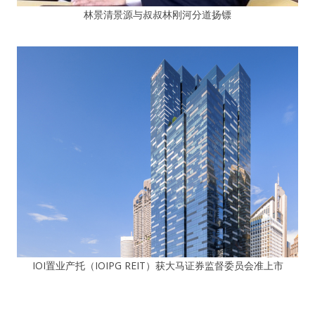
林景清景源与叔叔林刚河分道扬镖
IOI置业产托（IOIPG REIT）获大马证券监督委员会准上市