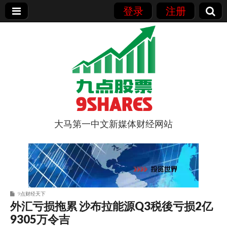
登录
注册
大马第一中文新媒体财经网站
9点股票
9点财经天下
外汇亏损拖累 沙布拉能源Q3税後亏损2亿
9305万令吉