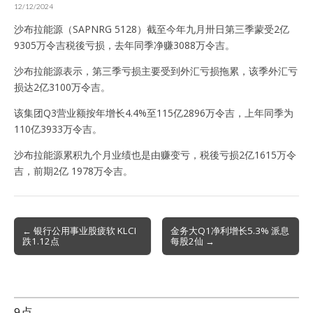
12/12/2024
沙布拉能源（SAPNRG 5128）截至今年九月卅日第三季蒙受2亿
9305万令吉税後亏损，去年同季净赚3088万令吉。
沙布拉能源表示，第三季亏损主要受到外汇亏损拖累，该季外汇亏
损达2亿3100万令吉。
该集团Q3营业额按年增长4.4%至115亿2896万令吉，上年同季为
110亿3933万令吉。
沙布拉能源累积九个月业绩也是由赚变亏，税後亏损2亿1615万令
吉，前期2亿 1978万令吉。
Post
← 银行公用事业股疲软 KLCI
金务大Q1净利增长5.3% 派息
跌1.12点
每股2仙 →
navigation
9点