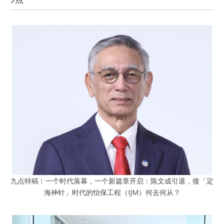
九点特稿︱一个时代落幕，一个新篇章开启：陈文成引退，後「定
海神针」时代的怡保工程（IJM）何去何从？