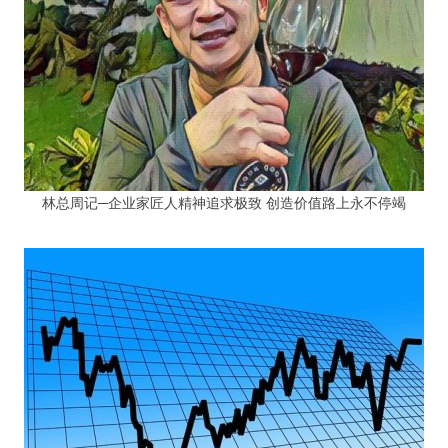
林总周记─企业家匠人精神追求极致 创造价值路上永不停竭