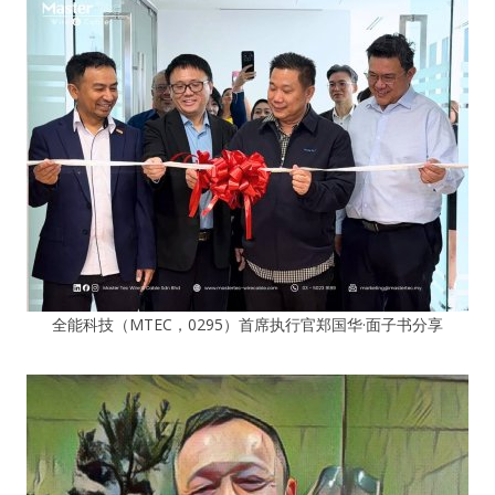
全能科技（MTEC，0295）首席执行官郑国华·面子书分享