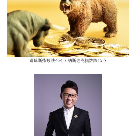
道琼斯指数跌464点 纳斯达克指数跌15点