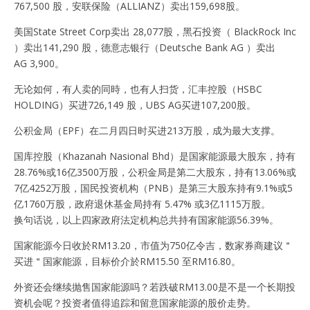
767,500 股，安联保险（ALLIANZ）卖出159,698股。
美国State Street Corp卖出 28,077股，黑石投资（ BlackRock Inc
）卖出141,290 股，德意志银行（Deutsche Bank AG ）卖出
AG 3,900。
无论如何，有人卖的同時，也有人扫货，汇丰控股（HSBC
HOLDING）买进726,149 股，UBS AG买进107,200股。
公积金局（EPF）在二月四日时买进213万股，成为最大支撑。
国库控股（Khazanah Nasional Bhd）是国家能源最大股东，持有
28.76%或16亿3500万股，公积金局是第二大股东，持有13.06%或
7亿4252万股，国民投资机构（PNB）是第三大股东持有9.1%或5
亿1760万股，政府退休基金局持有 5.47% 或3亿1115万股。
换句话说，以上四家政府法定机构总共持有国家能源56.39%。
国家能源今日收於RM13.20，市值为750亿令吉，数家券商建议＂
买进＂国家能源，目标价介於RM15.50 至RM16.80。
外资还会继续抛售国家能源吗？若跌破RM13.00是不是一个长期投
资机会呢？投资者值得追踪和留意国家能源的股价走势。