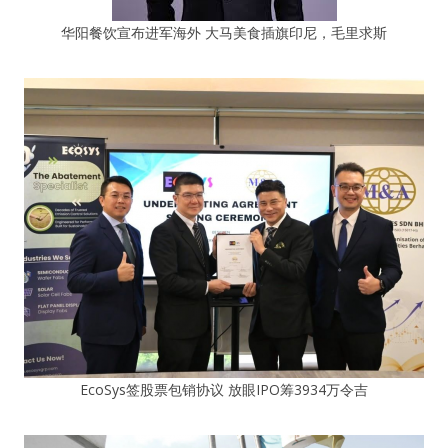
华阳餐饮宣布进军海外 大马美食插旗印尼，毛里求斯
EcoSys签股票包销协议 放眼IPO筹3934万令吉