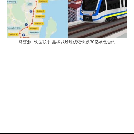
马资源─铁达联手 赢槟城珍珠线轻快铁30亿承包合约