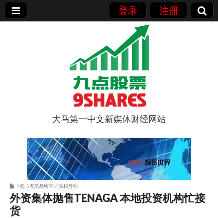
登录
注册
大马第一中文新媒体财经网站
9点股票
9点
,
9点交易密室／股权异动
外资集体抛售TENAGA 本地投资机构忙接
货