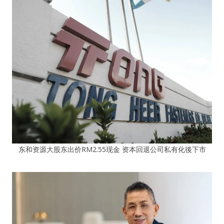
东和资源大股东出价RM2.55现金 资本回退公司私有化後下市