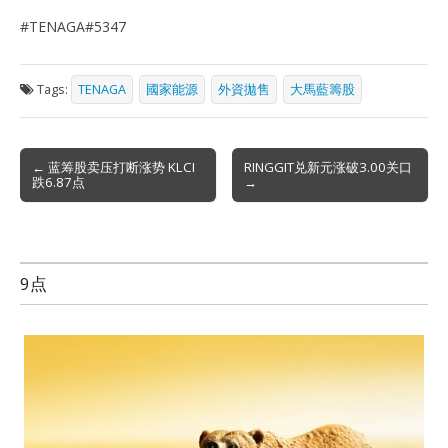
#TENAGA#5347
Tags:
TENAGA
國家能源
外資拋售
大馬藍籌股
Post
← 蓝筹股卖压打断涨势 KLCI
RINGGIT兑新元涨破3.00关口
跌6.87点
→
navigation
9点