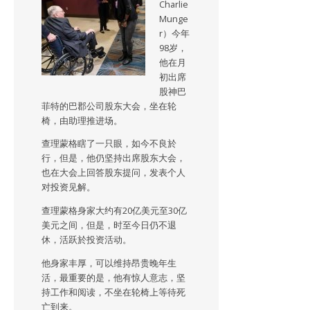
Charlie
Munge
r）今年
98岁，
他在月
初出席
股神巴
菲特的巴郡公司股东大会，坐在轮
椅，由助理推进场。
查理蒙格瞎了一只眼，如今不良於
行，但是，他仍坚持出席股东大会，
也在大会上回答股东提问，发表个人
对投资见解。
查理蒙格身家大约有20亿美元至30亿
美元之间，但是，时至今日仍不退
休，活跃於投资活动。
他身家丰厚，可以维持昂贵晚年生
活，最重要的是，他有惊人意志，坚
持工作和阅读，不坐在轮椅上等待死
亡到来。