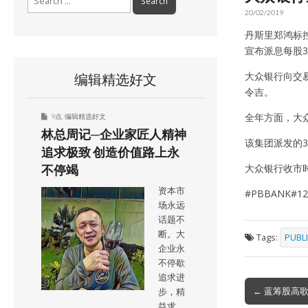
for:
20/02/2019
丹斯里郑鸿标控
宣布派息每股3
大众银行向交易所
编辑精选好文
令吉。
全年方面，大众银
9点
,
编辑精选好文
林总周记─企业家匠人精神
该集团派发的3
追求极致 创造价值路上永
大众银行收市时
不停竭
资本市
#PBBANK#12
场永远
话题不
断。大
Tags:
PUBL
企业永
不停歇
追求进
Post
← 蓝筹股高歌
步，精
navigation
益求