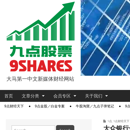
大马第一中文新媒体财经网站
9点股票
Main
Skip
首页
文章分类
会员专区
关于我们
menu
to
Sub
9点财经天下
9点金股／白金专案
牛股淘寶／九点子弹笔记
9
content
menu
9点
,
9点财经天下
大众银行全
Search