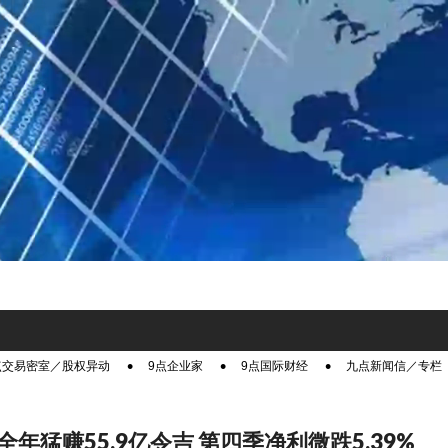
点交易密室／股权异动
9点企业家
9点国际财经
九点新闻信／专栏
年猛赚55.9亿令吉 第四季净利微跌5.39%