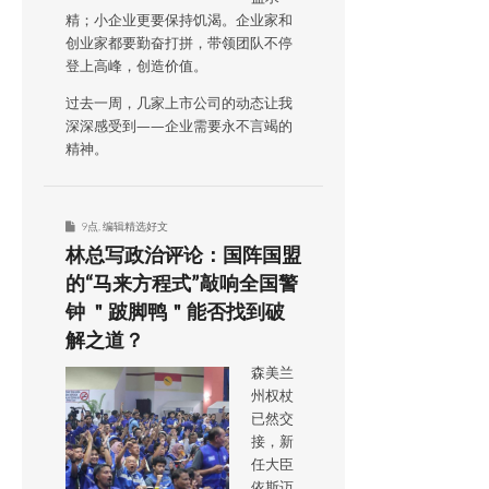
精；小企业更要保持饥渴。企业家和
创业家都要勤奋打拼，带领团队不停
登上高峰，创造价值。
过去一周，几家上市公司的动态让我
深深感受到——企业需要永不言竭的
精神。
9点
,
编辑精选好文
林总写政治评论：国阵国盟
的“马来方程式”敲响全国警
钟 ＂跛脚鸭＂能否找到破
解之道？
森美兰
州权杖
已然交
接，新
任大臣
依斯迈