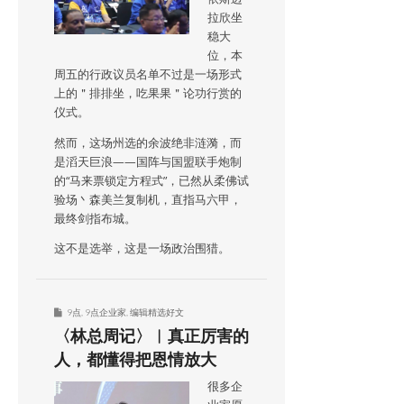
拉欣坐
稳大
位，本
周五的行政议员名单不过是一场形式
上的＂排排坐，吃果果＂论功行赏的
仪式。
然而，这场州选的余波绝非涟漪，而
是滔天巨浪——国阵与国盟联手炮制
的“马来票锁定方程式”，已然从柔佛试
验场丶森美兰复制机，直指马六甲，
最终剑指布城。
这不是选举，这是一场政治围猎。
9点
,
9点企业家
,
编辑精选好文
〈林总周记〉︱真正厉害的
人，都懂得把恩情放大
很多企