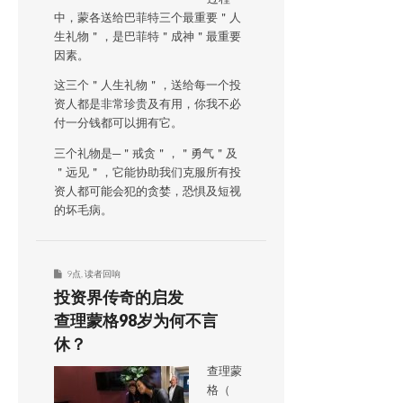
中，蒙各送给巴菲特三个最重要＂人
生礼物＂，是巴菲特＂成神＂最重要
因素。
这三个＂人生礼物＂，送给每一个投
资人都是非常珍贵及有用，你我不必
付一分钱都可以拥有它。
三个礼物是─＂戒贪＂，＂勇气＂及
＂远见＂，它能协助我们克服所有投
资人都可能会犯的贪婪，恐惧及短视
的坏毛病。
9点
,
读者回响
投资界传奇的启发
查理蒙格98岁为何不言
休？
查理蒙
格（