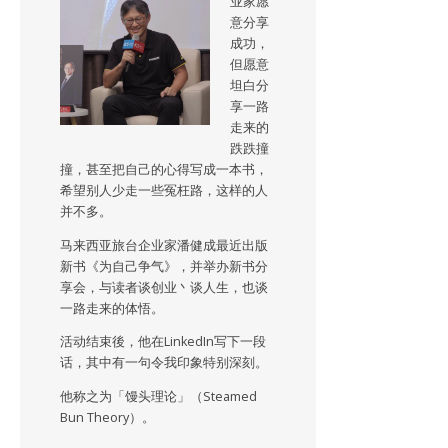
业家愿
意分享
成功，
但愿意
坦白分
享一路
走来的
跌跌撞
撞，甚至把自己的心得写成一本书，
希望别人少走一些冤枉路，这样的人
并不多。
马来西亚旅台企业家潘健成最近出版
新书《为自己争气》，并举办新书分
享会，与读者谈创业丶谈人生，也谈
一路走来的体悟。
活动结束後，他在LinkedIn写下一段
话，其中有一句令我印象特别深刻。
他称之为「馒头理论」（Steamed
Bun Theory）。