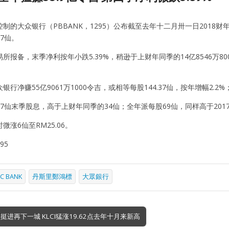
制的大众银行（PBBANK，1295）公布截至去年十二月卅一日2018财年第
7仙。
报备，末季净利按年小跌5.39%，稍逊于上财年同季的14亿8546万8000令
行净赚55亿9061万1000令吉，或相等每股144.37仙，按年增幅2.2%；
7仙末季股息，高于上财年同季的34仙；全年派每股69仙，同样高于201
微涨6仙至RM25.06。
95
IC BANK
丹斯里鄭鴻標
大眾銀行
挺进再下一城 KLCI猛涨19.62点去年十月来新高