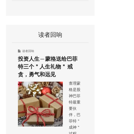
读者回响
读者回响
投资人生 ─ 蒙格送给巴菲
特三个＂人生礼物＂ 戒
贪，勇气和远见
查理蒙
格是股
神巴菲
特最重
要伙
伴，巴
菲特＂
成神＂
过程