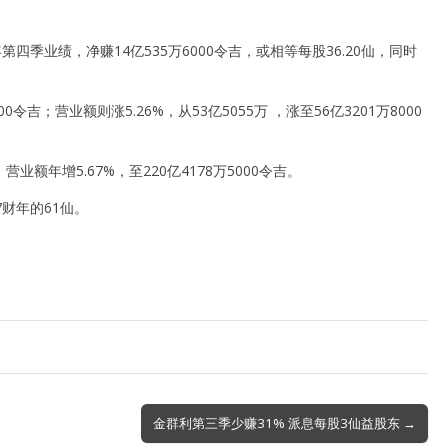
四季业绩，净赚14亿535万6000令吉，或相等每股36.20仙，同时
吉；营业额则涨5.26%，从53亿5055万 ，涨至56亿3201万8000
营业额年增5.67%，至220亿4178万5000令吉。
7财年的61仙。
金群利第三季少赚31% 派息每股3仙益股东 →