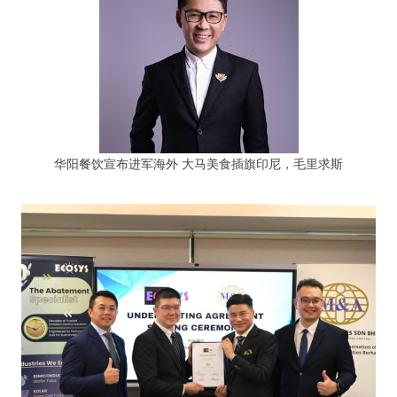
华阳餐饮宣布进军海外 大马美食插旗印尼，毛里求斯