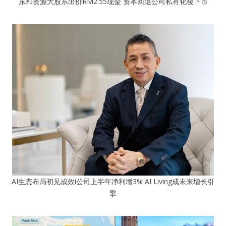
东和资源大股东出价RM2.55现金 资本回退公司私有化後下市
AI生态布局初见成效i公司上半年净利增3% AI Living成未来增长引
擎