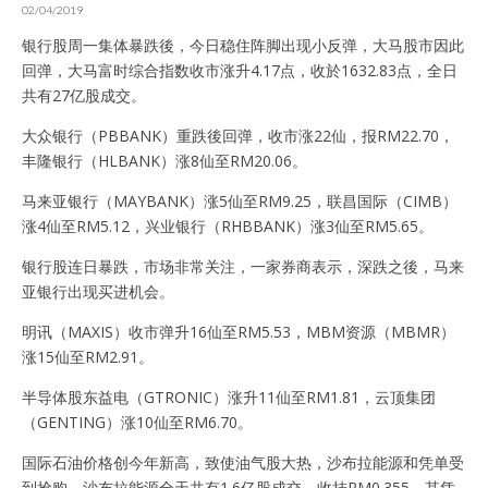
02/04/2019
银行股周一集体暴跌後，今日稳住阵脚出现小反弹，大马股市因此
回弹，大马富时综合指数收市涨升4.17点，收於1632.83点，全日
共有27亿股成交。
大众银行（PBBANK）重跌後回弹，收市涨22仙，报RM22.70，
丰隆银行（HLBANK）涨8仙至RM20.06。
马来亚银行（MAYBANK）涨5仙至RM9.25，联昌国际（CIMB）
涨4仙至RM5.12，兴业银行（RHBBANK）涨3仙至RM5.65。
银行股连日暴跌，市场非常关注，一家券商表示，深跌之後，马来
亚银行出现买进机会。
明讯（MAXIS）收市弹升16仙至RM5.53，MBM资源（MBMR）
涨15仙至RM2.91。
半导体股东益电（GTRONIC）涨升11仙至RM1.81，云顶集团
（GENTING）涨10仙至RM6.70。
国际石油价格创今年新高，致使油气股大热，沙布拉能源和凭单受
到抢购，沙布拉能源全天共有1.6亿股成交，收挂RM0.355，其凭