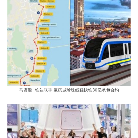
马资源─铁达联手 赢槟城珍珠线轻快铁30亿承包合约