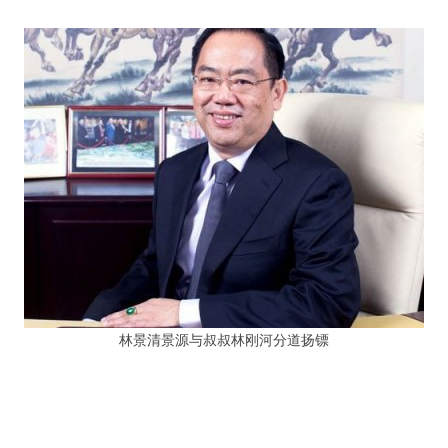
林景清景源与叔叔林刚河分道扬镖