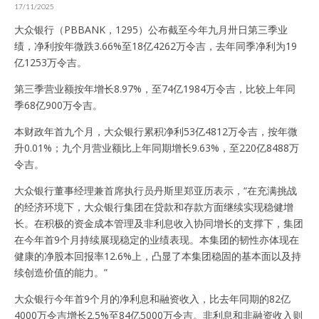
17/11/2025
大众银行（PBBANK，1295）公布截至今年九月卅日第三季业
绩，净利按年微跌3.66%至18亿4262万令吉，去年同季净利为19
亿1253万令吉。
第三季营业额按年增长8.97%，至74亿1984万令吉，比较上年同
季68亿900万令吉。
本财政年首九个月，大众银行累积净利53亿4812万令吉，按年微
升0.01%；九个月营业额比上年同期增长9.63%，至220亿8488万
令吉。
大众银行董事经理兼首席执行员丹斯里郑亚历表示，“在充满挑战
的经济环境下，大众银行集团在贷款和存款方面继续实现稳健增
长。在积极的资金成本管理及非利息收入协同增长的支撑下，集团
在今年首9个月持续展现稳定的业绩表现。本集团的韧性亦体现在
健康的净股本回报率12.6%上，凸显了本集团稳固的基本面以及持
续创造价值的能力。”
大众银行今年首9个月的净利息和融资收入，比去年同期的82亿
4000万令吉增长2.5%至84亿5000万令吉。非利息和非融资收入则