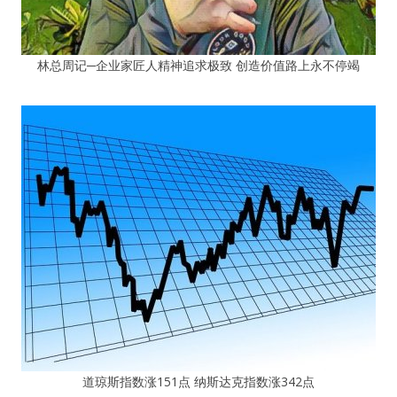
林总周记─企业家匠人精神追求极致 创造价值路上永不停竭
道琼斯指数涨151点 纳斯达克指数涨342点