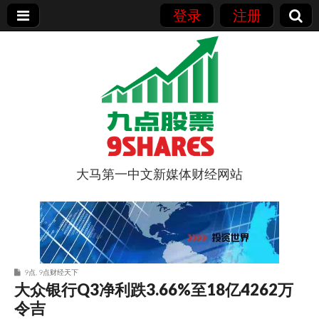
登录
注册
大马第一中文新媒体财经网站
9点股票
9点
,
9点财经天下
大众银行Q3净利跌3.66%至18亿4262万
令吉