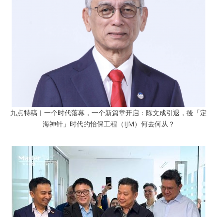
九点特稿︱一个时代落幕，一个新篇章开启：陈文成引退，後「定
海神针」时代的怡保工程（IJM）何去何从？