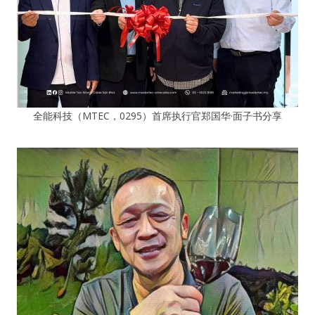
全能科技（MTEC，0295）首席执行官郑国华·面子书分享