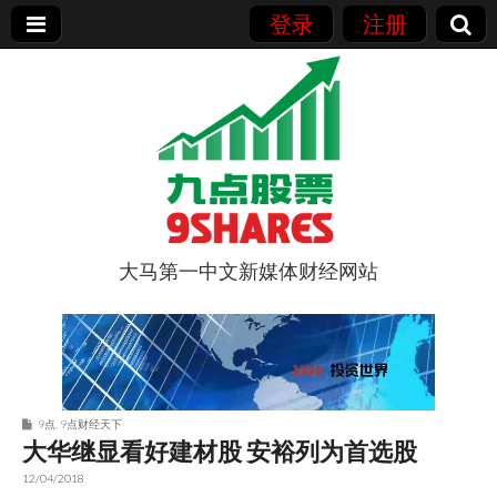
登录
注册
大马第一中文新媒体财经网站
9点股票
9点
,
9点财经天下
大华继显看好建材股 安裕列为首选股
12/04/2018