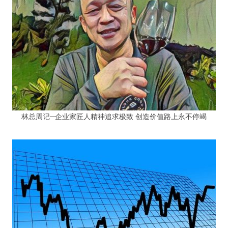
林总周记─企业家匠人精神追求极致 创造价值路上永不停竭