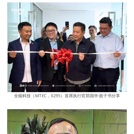
全能科技（MTEC，0295）首席执行官郑国华·面子书分享