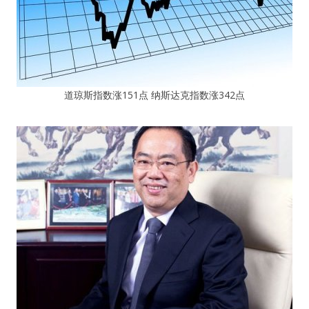
道琼斯指数涨151点 纳斯达克指数涨342点