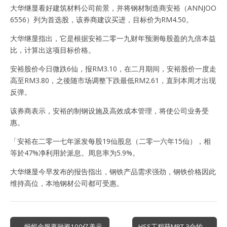
大华继显看好建筑材料公司前景，并将钢材制造商安裕（ANNJOO
6556）列为首选股，该券商建议买进，目标价为RM4.50。
大华继显指出，它是根据安裕二零一九财年预测每股盈的九倍本益
比，计算出这项目标价格。
安裕股价今日微跌6仙，报RM3.10，在二月期间，安裕股价一度走
高至RM3.80，之後随市场调整下跌最低RM2.61，直到本周才出现
反弹。
该券商表示，安裕的制钢设施及高效成本管理，将使公司业务受
惠。
「安裕在二零一七年派发每股19仙股息（二零一六年15仙），相
等於47%净利用於派息。周息率为5.9%。
大华继显今早发布的报告指出，钢铁产品需求强劲，钢铁价格因此
维持高位，本地钢材公司都可受惠。
Post
← 蚂蚁金服再融资100亿美元
HSS工程获MRT 3合约 →