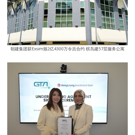
朝建集团获Exsim颁2亿4300万令吉合约 槟岛建57层服务公寓