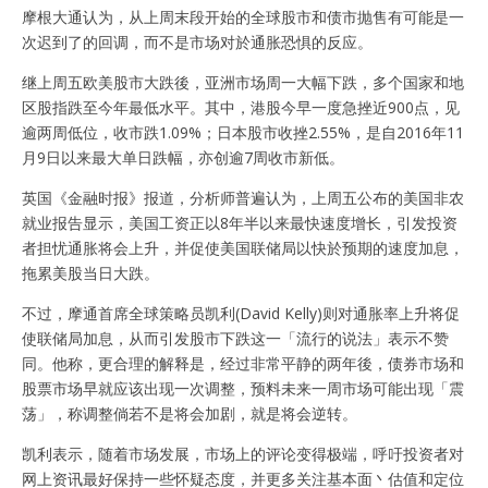
摩根大通认为，从上周末段开始的全球股市和债市抛售有可能是一
次迟到了的回调，而不是市场对於通胀恐惧的反应。
继上周五欧美股市大跌後，亚洲市场周一大幅下跌，多个国家和地
区股指跌至今年最低水平。其中，港股今早一度急挫近900点，见
逾两周低位，收市跌1.09%；日本股市收挫2.55%，是自2016年11
月9日以来最大单日跌幅，亦创逾7周收市新低。
英国《金融时报》报道，分析师普遍认为，上周五公布的美国非农
就业报告显示，美国工资正以8年半以来最快速度增长，引发投资
者担忧通胀将会上升，并促使美国联储局以快於预期的速度加息，
拖累美股当日大跌。
不过，摩通首席全球策略员凯利(David Kelly)则对通胀率上升将促
使联储局加息，从而引发股市下跌这一「流行的说法」表示不赞
同。他称，更合理的解释是，经过非常平静的两年後，债券市场和
股票市场早就应该出现一次调整，预料未来一周市场可能出现「震
荡」，称调整倘若不是将会加剧，就是将会逆转。
凯利表示，随着市场发展，市场上的评论变得极端，呼吁投资者对
网上资讯最好保持一些怀疑态度，并更多关注基本面丶估值和定位