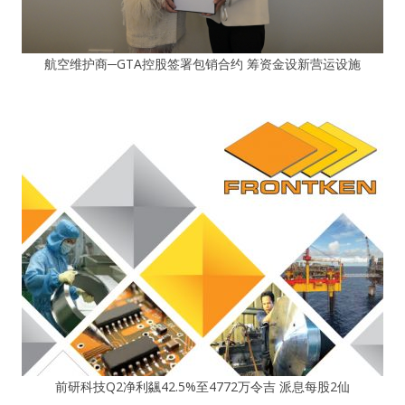
航空维护商─GTA控股签署包销合约 筹资金设新营运设施
前研科技Q2净利飊42.5%至4772万令吉 派息每股2仙