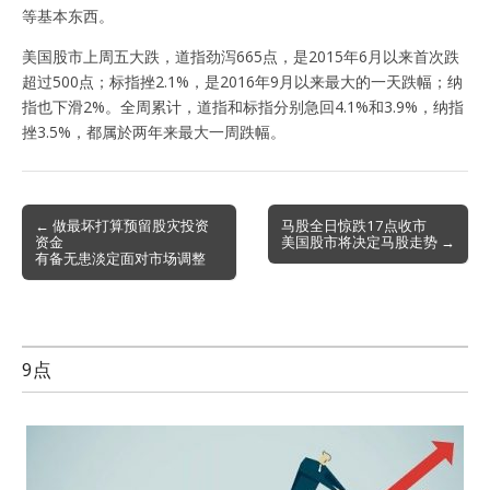
等基本东西。
美国股市上周五大跌，道指劲泻665点，是2015年6月以来首次跌
超过500点；标指挫2.1%，是2016年9月以来最大的一天跌幅；纳
指也下滑2%。全周累计，道指和标指分别急回4.1%和3.9%，纳指
挫3.5%，都属於两年来最大一周跌幅。
Post
← 做最坏打算预留股灾投资
马股全日惊跌17点收市
资金
美国股市将决定马股走势 →
navigation
有备无患淡定面对市场调整
9点