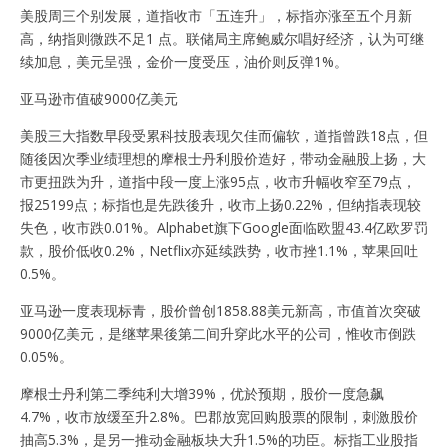
美股周三个别发展，道指收市「五连升」，标指亦涨至五个月新
高，纳指则微跌不足1 点。联储局主席鲍威尔唱好经济，认为可继
续加息，美元呈强，金价一度受压，油价则反弹1%。
亚马逊市值破9000亿美元
美股三大指数早段受累科技股表现欠佳而偏软，道指曾跌18点，但
随後因次季业绩理想的摩根士丹利股价造好，带动金融股上扬，大
市更扭跌为升，道指中段一度上涨95点，收市升幅收窄至79点，
报25199点；标指也是先跌後升，收市上扬0.22%，但纳指表现较
失色，收市跌0.01%。Alphabet旗下Google面临欧盟43.4亿欧罗罚
款，股价低收0.2%，Netflix亦延续跌势，收市挫1.1%，苹果回吐
0.5%。
亚马逊一度表现标青，股价曾创1858.88美元新高，市值首次突破
9000亿美元，是继苹果後第二间升穿此水平的公司，惟收市倒跌
0.05%。
摩根士丹利第二季纯利大增39%，优於预期，股价一度急飙
4.7%，收市放缓至升2.8%。巴郡放宽回购股票的限制，刺激股价
抽高5.3%，是另一推动金融板块大升1.5%的功臣。标指工业股指