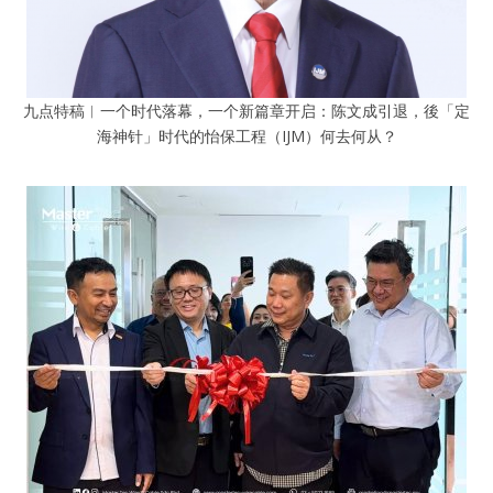
九点特稿︱一个时代落幕，一个新篇章开启：陈文成引退，後「定
海神针」时代的怡保工程（IJM）何去何从？