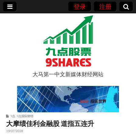
登录
注册
大马第一中文新媒体财经网站
9点股票
9点
,
9点国际财经
大摩绩佳利金融股 道指五连升
19/07/2018