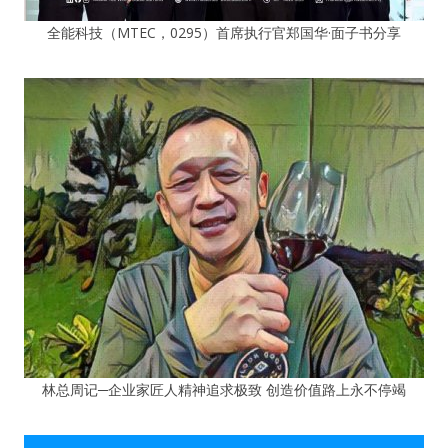
全能科技（MTEC，0295）首席执行官郑国华·面子书分享
林总周记─企业家匠人精神追求极致 创造价值路上永不停竭