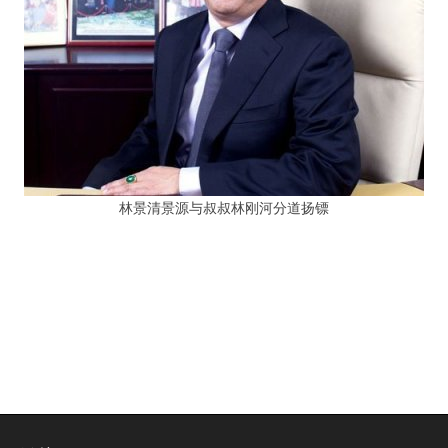
林景清景源与叔叔林刚河分道扬镖