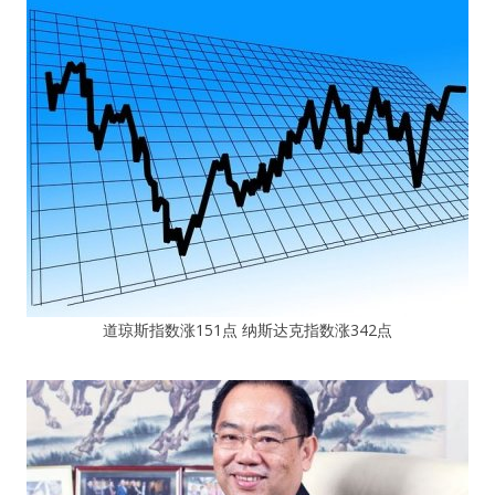
道琼斯指数涨151点 纳斯达克指数涨342点