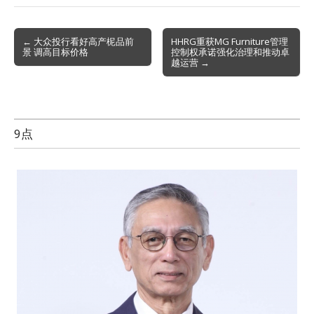
Post
← 大众投行看好高产柅品前
HHRG重获MG Furniture管理
景 调高目标价格
控制权承诺强化治理和推动卓
navigation
越运营 →
9点