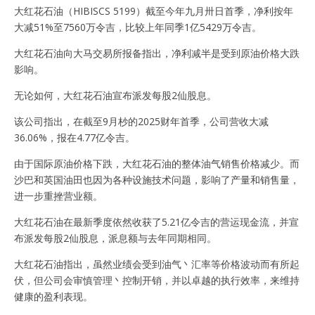
大红花石油（HIBISCS 5199）截至今年九月卅日首季，净利按年
大减51%至7560万令吉，比较上年同季1亿5429万令吉。
大红花石油向大马交易所报备指出，净利减半是受到原油价格大跌
影响。
无论如何，大红花石油宣布派发每股2仙股息。
该公司指出，在截至9月杪的2025财年首季，公司营收大减
36.06%，报在4.77亿令吉。
由于国际原油价格下跌，大红花石油的整体油气销售价格减少。而
沙巴和英国油田也因为各种设施技术问题，影响了产量和销售量，
进一步重挫营业额。
大红花石油在最新季度依然收获了5.21亿令吉的营运现金流，并宣
布派发每股2仙股息，派息额与去年同期相同。
大红花石油指出，虽然业绩会受到油气丶汇率等价格波动而有所起
伏，但公司会审慎管理丶控制开销，并以卓越的执行效率，来维持
健康的盈利表现。