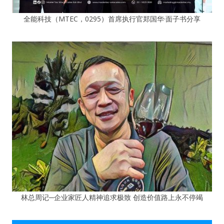
全能科技（MTEC，0295）首席执行官郑国华·面子书分享
林总周记─企业家匠人精神追求极致 创造价值路上永不停竭