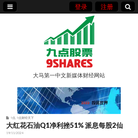
登录
注册
大马第一中文新媒体财经网站
9点股票
9点
,
9点财经天下
大红花石油Q1净利挫51% 派息每股2仙
19/11/2024