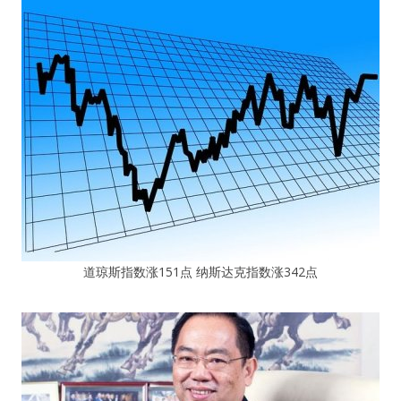
道琼斯指数涨151点 纳斯达克指数涨342点