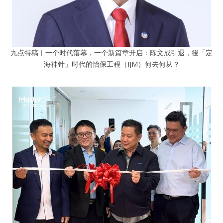
九点特稿︱一个时代落幕，一个新篇章开启：陈文成引退，後「定
海神针」时代的怡保工程（IJM）何去何从？