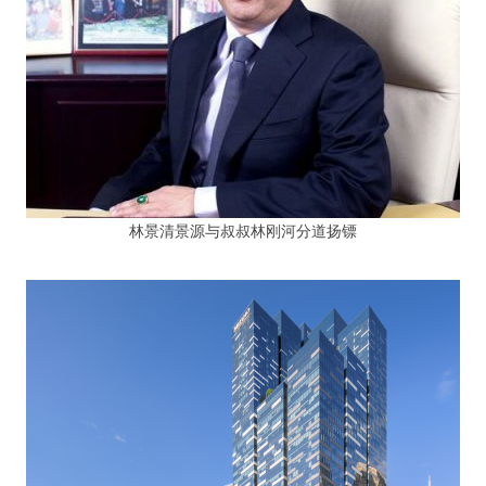
林景清景源与叔叔林刚河分道扬镖