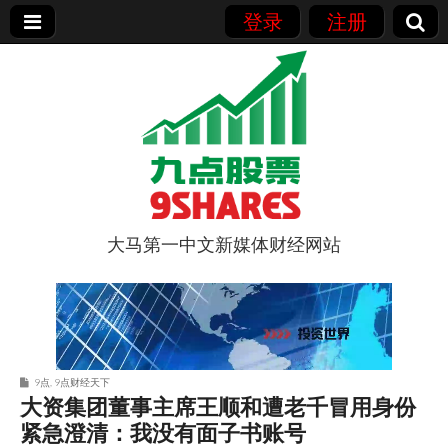
登录
注册
大马第一中文新媒体财经网站
9点股票
9点
,
9点财经天下
大资集团董事主席王顺和遭老千冒用身份
紧急澄清：我没有面子书账号