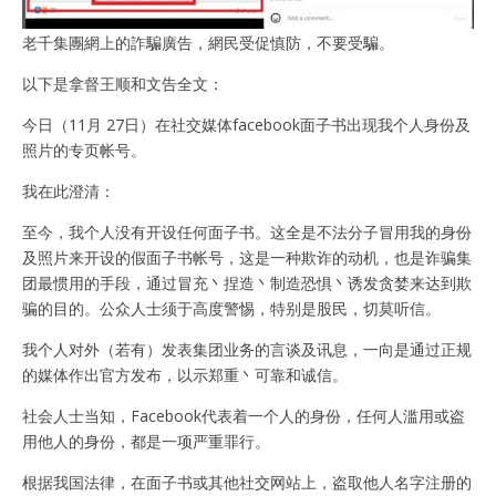
老千集團網上的詐騙廣告，網民受促慎防，不要受騙。
以下是拿督王顺和文告全文：
今日（11月 27日）在社交媒体facebook面子书出现我个人身份及
照片的专页帐号。
我在此澄清：
至今，我个人没有开设任何面子书。这全是不法分子冒用我的身份
及照片来开设的假面子书帐号，这是一种欺诈的动机，也是诈骗集
团最惯用的手段，通过冒充丶捏造丶制造恐惧丶诱发贪婪来达到欺
骗的目的。公众人士须于高度警惕，特别是股民，切莫听信。
我个人对外（若有）发表集团业务的言谈及讯息，一向是通过正规
的媒体作出官方发布，以示郑重丶可靠和诚信。
社会人士当知，Facebook代表着一个人的身份，任何人滥用或盗
用他人的身份，都是一项严重罪行。
根据我国法律，在面子书或其他社交网站上，盗取他人名字注册的