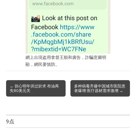
網上出現盗用拿督王順和廣告，詐騙意圖明
顯，網民要慎防。
Post
← 担心明年供过於求 布油再
多种病毒齐爆中国城市医院患
失80美元关
者爆增 医疗器材需求激增 →
navigation
9点