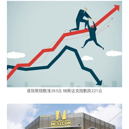
道琼斯指数涨263点 纳斯达克指数跌221点