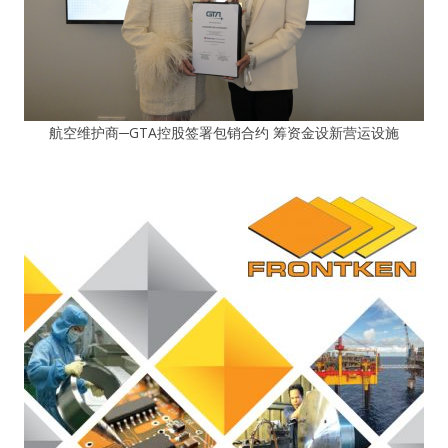
航空维护商─GTA控股签署包销合约 筹资金设新营运设施