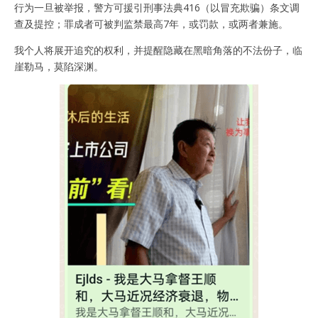
行为一旦被举报，警方可援引刑事法典416（以冒充欺骗）条文调
查及提控；罪成者可被判监禁最高7年，或罚款，或两者兼施。
我个人将展开追究的权利，并提醒隐藏在黑暗角落的不法份子，临
崖勒马，莫陷深渊。