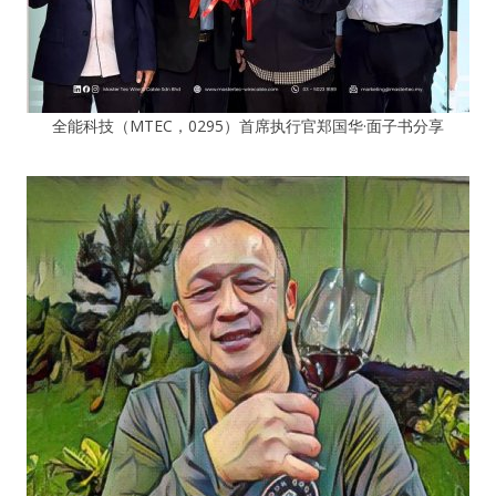
全能科技（MTEC，0295）首席执行官郑国华·面子书分享