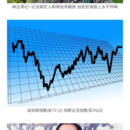
林总周记─企业家匠人精神追求极致 创造价值路上永不停竭
道琼斯指数涨151点 纳斯达克指数涨342点