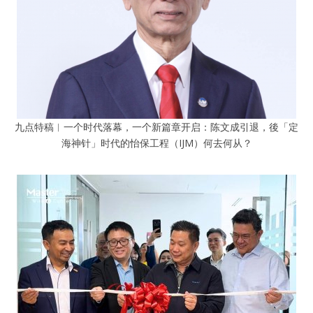
九点特稿︱一个时代落幕，一个新篇章开启：陈文成引退，後「定
海神针」时代的怡保工程（IJM）何去何从？