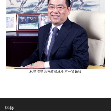
林景清景源与叔叔林刚河分道扬镖
链接