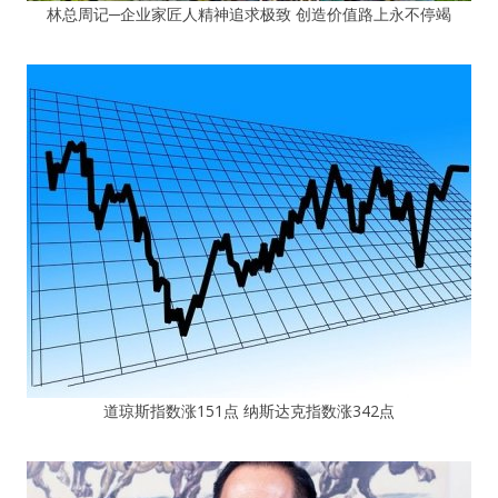
林总周记─企业家匠人精神追求极致 创造价值路上永不停竭
道琼斯指数涨151点 纳斯达克指数涨342点