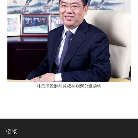
林景清景源与叔叔林刚河分道扬镖
链接