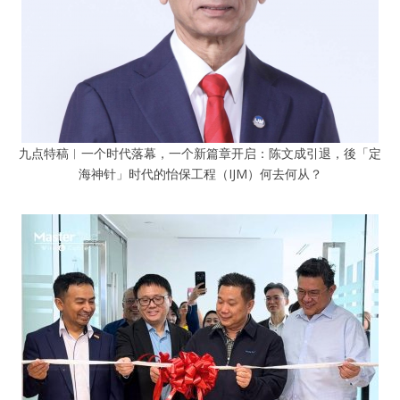
九点特稿︱一个时代落幕，一个新篇章开启：陈文成引退，後「定
海神针」时代的怡保工程（IJM）何去何从？