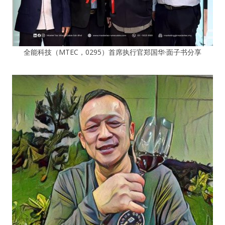
全能科技（MTEC，0295）首席执行官郑国华·面子书分享