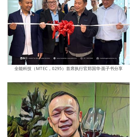
全能科技（MTEC，0295）首席执行官郑国华·面子书分享