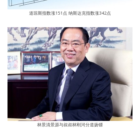
道琼斯指数涨151点 纳斯达克指数涨342点
林景清景源与叔叔林刚河分道扬镖