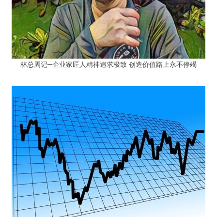
林总周记─企业家匠人精神追求极致 创造价值路上永不停竭