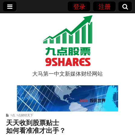
登录
注册
大马第一中文新媒体财经网站
9点股票
9点
,
9点财经天下
天天收到股票贴士
如何看准准才出手？