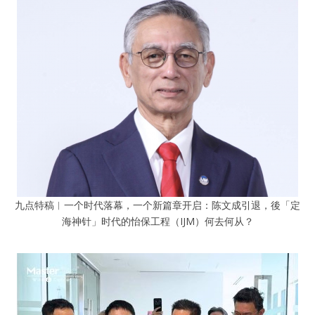
九点特稿︱一个时代落幕，一个新篇章开启：陈文成引退，後「定
海神针」时代的怡保工程（IJM）何去何从？