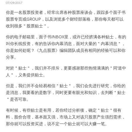
07/09/2017
你是一名股票投资者，经常出席各种股票座谈会，跟踪多个面子书
股票专页或GROUP，以及浏览多个财经部落格，那你每天都可以
收到很多＂股票贴士＂。
你的电子邮箱里，面子书INBOX里，或许已经挤满各种贴士，有的
叫你长线投资，有的告诉你内幕消息，面对大量的＂内幕消息＂，
你是如何处呢？《九点股票》编辑团队成员有相同的经验可以和你
分享。
对於＂贴士＂，我们并不排斥，更要感谢那些热情满满的＂同‘道中
人＂，义务提供贴士。
但是，我们并不会轻易相信＂贴士＂，我们会先进行研究，你给的
是消息，我要看的是数字，同时更要有眼光和知识，去判断＂贴士
＂是否可靠。
有时候，有些贴士是有用，若你经过分析後，确定＂贴士＂很有
料，股价合理，基本面又强，市场上又对该只股票产生强烈需求，
那你就可以投资买进，说不定一个贴士就可以大赚一笔。