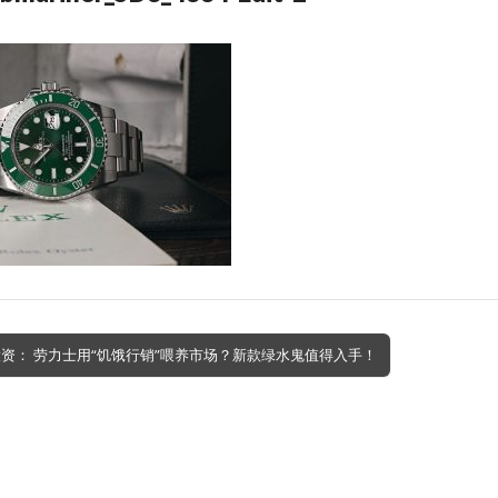
投资： 劳力士用“饥饿行销”喂养市场？新款绿水鬼值得入手！