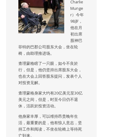
Charlie
Munge
r）今年
98岁，
他在月
初出席
股神巴
菲特的巴郡公司股东大会，坐在轮
椅，由助理推进场。
查理蒙格瞎了一只眼，如今不良於
行，但是，他仍坚持出席股东大会，
也在大会上回答股东提问，发表个人
对投资见解。
查理蒙格身家大约有20亿美元至30亿
美元之间，但是，时至今日仍不退
休，活跃於投资活动。
他身家丰厚，可以维持昂贵晚年生
活，最重要的是，他有惊人意志，坚
持工作和阅读，不坐在轮椅上等待死
亡到来。