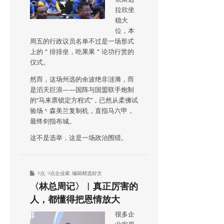
拉欣坐
稳大
位，本
周五的行政议员名单不过是一场形式
上的＂排排坐，吃果果＂论功行赏的
仪式。
然而，这场州选的余波绝非涟漪，而
是滔天巨浪——国阵与国盟联手炮制
的“马来票锁定方程式”，已然从柔佛试
验场丶森美兰复制机，直指马六甲，
最终剑指布城。
这不是选举，这是一场政治围猎。
9点
,
9点企业家
,
编辑精选好文
〈林总周记〉︱真正厉害的
人，都懂得把恩情放大
很多企