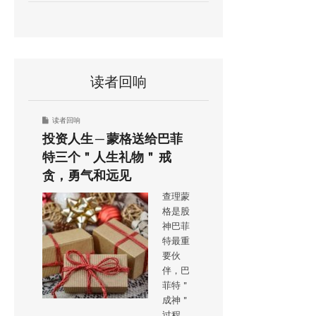
读者回响
读者回响
投资人生 ─ 蒙格送给巴菲
特三个＂人生礼物＂ 戒
贪，勇气和远见
查理蒙
格是股
神巴菲
特最重
要伙
伴，巴
菲特＂
成神＂
过程