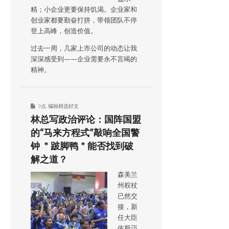
精；小企业更要保持饥渴。企业家和
创业家都要勤奋打拼，带领团队不停
登上高峰，创造价值。
过去一周，几家上市公司的动态让我
深深感受到——企业需要永不言竭的
精神。
9点
,
编辑精选好文
林总写政治评论：国阵国盟
的“马来方程式”敲响全国警
钟 ＂跛脚鸭＂能否找到破
解之道？
森美兰
州权杖
已然交
接，新
任大臣
依斯迈