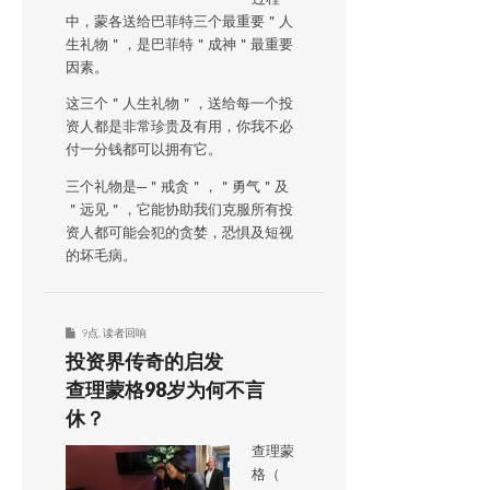
中，蒙各送给巴菲特三个最重要＂人
生礼物＂，是巴菲特＂成神＂最重要
因素。
这三个＂人生礼物＂，送给每一个投
资人都是非常珍贵及有用，你我不必
付一分钱都可以拥有它。
三个礼物是─＂戒贪＂，＂勇气＂及
＂远见＂，它能协助我们克服所有投
资人都可能会犯的贪婪，恐惧及短视
的坏毛病。
9点
,
读者回响
投资界传奇的启发
查理蒙格98岁为何不言
休？
查理蒙
格（