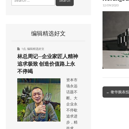
for:
12/09/2020
编辑精选好文
9点
,
编辑精选好文
林总周记─企业家匠人精神
追求极致 创造价值路上永
不停竭
资本市
场永远
Post
← 奢华腕表
话题不
navigation
断。大
企业永
不停歇
追求进
步，精
益求