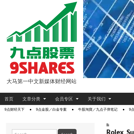
大马第一中文新媒体财经网站
9点股票
Main
Skip
首页
文章分类
会员专区
关于我们
menu
to
Sub
9点财经天下
9点金股／白金专案
牛股淘寶／九点子弹笔记
9
content
menu
Rolex_Su
Search