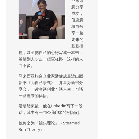
业家愿
意分享
成功，
但愿意
坦白分
享一路
走来的
跌跌撞
撞，甚至把自己的心得写成一本书，
希望别人少走一些冤枉路，这样的人
并不多。
马来西亚旅台企业家潘健成最近出版
新书《为自己争气》，并举办新书分
享会，与读者谈创业丶谈人生，也谈
一路走来的体悟。
活动结束後，他在LinkedIn写下一段
话，其中有一句令我印象特别深刻。
他称之为「馒头理论」（Steamed
Bun Theory）。