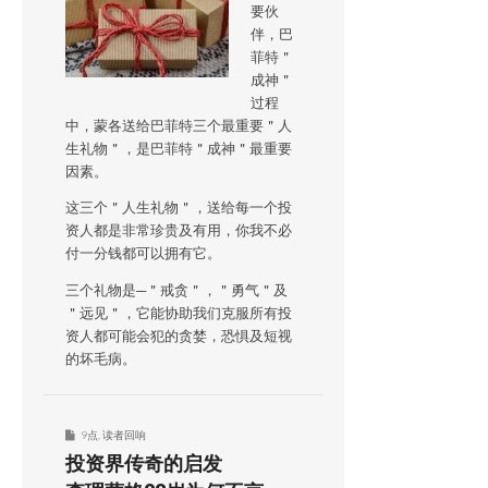
要伙
伴，巴
菲特＂
成神＂
过程
中，蒙各送给巴菲特三个最重要＂人
生礼物＂，是巴菲特＂成神＂最重要
因素。
这三个＂人生礼物＂，送给每一个投
资人都是非常珍贵及有用，你我不必
付一分钱都可以拥有它。
三个礼物是─＂戒贪＂，＂勇气＂及
＂远见＂，它能协助我们克服所有投
资人都可能会犯的贪婪，恐惧及短视
的坏毛病。
9点
,
读者回响
投资界传奇的启发