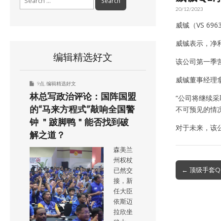
for:
20/12/2023
威铖（VS 6
威铖表示，净
编辑精选好文
该公司第一季营
威铖董事经理
9点
,
编辑精选好文
林总写政治评论：国阵国盟
“公司将继续
的“马来方程式”敲响全国警
不可预见的情况
钟 ＂跛脚鸭＂能否找到破
对于未来，该
解之道？
森美兰
州权杖
Post
← 顶级手套Q
已然交
navigation
接，新
任大臣
依斯迈
拉欣坐