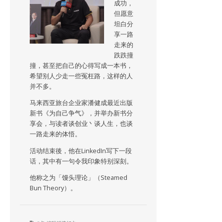
成功，
但愿意
坦白分
享一路
走来的
跌跌撞
撞，甚至把自己的心得写成一本书，
希望别人少走一些冤枉路，这样的人
并不多。
马来西亚旅台企业家潘健成最近出版
新书《为自己争气》，并举办新书分
享会，与读者谈创业丶谈人生，也谈
一路走来的体悟。
活动结束後，他在LinkedIn写下一段
话，其中有一句令我印象特别深刻。
他称之为「馒头理论」（Steamed
Bun Theory）。