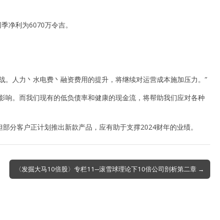
同季净利为6070万令吉。
战。人力丶水电费丶融资费用的提升，将继续对运营成本施加压力。”
的影响。而我们现有的低负债率和健康的现金流，将帮助我们应对各种
部分客户正计划推出新款产品，应有助于支撑2024财年的业绩。
〈发掘大马10倍股〉专栏11─滚雪球理论下10倍公司剖析第二章 →