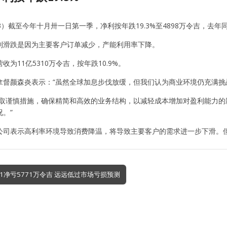
963）截至今年十月卅一日第一季，净利按年跌19.3%至4898万令吉，去年
利滑跌是因为主要客户订单减少，产能利用率下降。
收为11亿5310万令吉，按年跌10.9%。
拿督颜森炎表示：“虽然全球加息步伐放缓，但我们认为商业环境仍充满挑
采取谨慎措施，确保精简和高效的业务结构，以减轻成本增加对盈利能力
。”
公司表示高利率环境导致消费降温，将导致主要客户的需求进一步下滑。但
1净亏5771万令吉 远远低过市场亏损预测