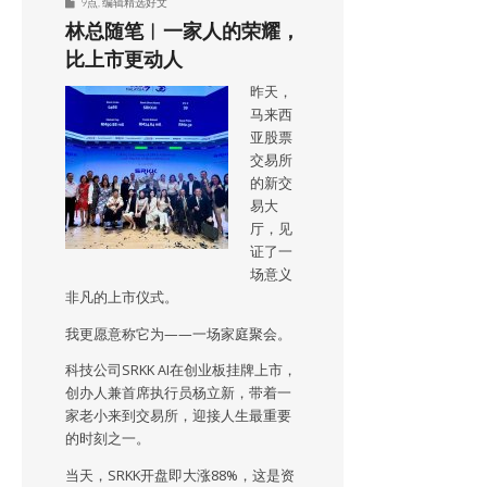
9点
,
编辑精选好文
林总随笔︱一家人的荣耀，
比上市更动人
昨天，
马来西
亚股票
交易所
的新交
易大
厅，见
证了一
场意义
非凡的上市仪式。
我更愿意称它为——一场家庭聚会。
科技公司SRKK AI在创业板挂牌上市，
创办人兼首席执行员杨立新，带着一
家老小来到交易所，迎接人生最重要
的时刻之一。
当天，SRKK开盘即大涨88%，这是资