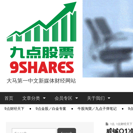
大马第一中文新媒体财经网站
9点股票
Main
Skip
首页
文章分类
会员专区
关于我们
menu
to
Sub
9点财经天下
9点金股／白金专案
牛股淘寶／九点子弹笔记
9
content
menu
9点
,
9点财经天下
威铖Q1净
Search