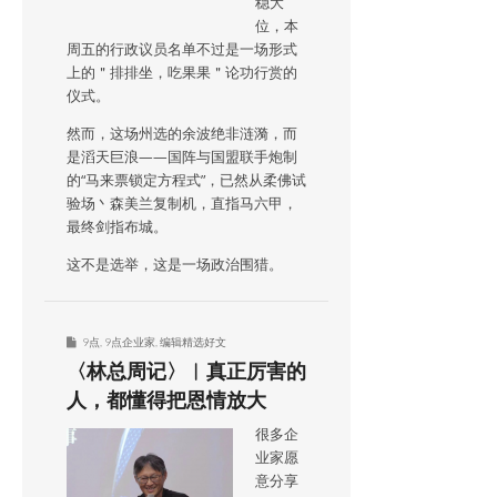
稳大
位，本
周五的行政议员名单不过是一场形式
上的＂排排坐，吃果果＂论功行赏的
仪式。
然而，这场州选的余波绝非涟漪，而
是滔天巨浪——国阵与国盟联手炮制
的“马来票锁定方程式”，已然从柔佛试
验场丶森美兰复制机，直指马六甲，
最终剑指布城。
这不是选举，这是一场政治围猎。
9点
,
9点企业家
,
编辑精选好文
〈林总周记〉︱真正厉害的
人，都懂得把恩情放大
很多企
业家愿
意分享