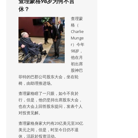
查理蒙格98岁为何不言
休？
查理蒙
格（
Charlie
Munge
r）今年
98岁，
他在月
初出席
股神巴
菲特的巴郡公司股东大会，坐在轮
椅，由助理推进场。
查理蒙格瞎了一只眼，如今不良於
行，但是，他仍坚持出席股东大会，
也在大会上回答股东提问，发表个人
对投资见解。
查理蒙格身家大约有20亿美元至30亿
美元之间，但是，时至今日仍不退
休，活跃於投资活动。