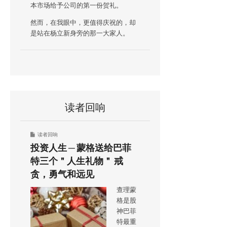
本市场给予公司的第一份贺礼。
然而，在我眼中，更值得庆祝的，却
是站在杨立新身旁的那一大家人。
读者回响
读者回响
投资人生 ─ 蒙格送给巴菲
特三个＂人生礼物＂ 戒
贪，勇气和远见
查理蒙
格是股
神巴菲
特最重