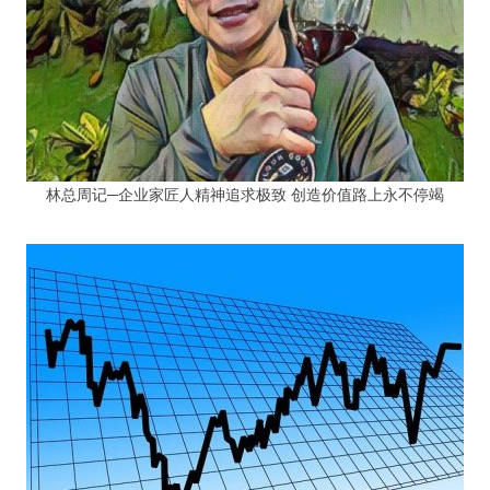
林总周记─企业家匠人精神追求极致 创造价值路上永不停竭