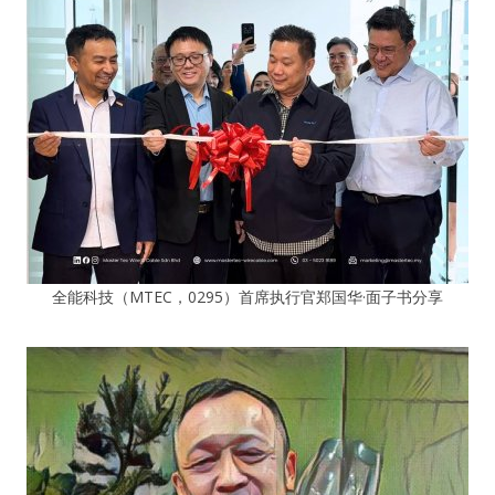
全能科技（MTEC，0295）首席执行官郑国华·面子书分享