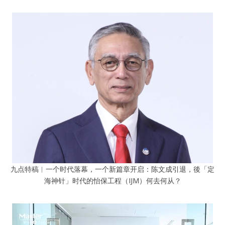
九点特稿︱一个时代落幕，一个新篇章开启：陈文成引退，後「定
海神针」时代的怡保工程（IJM）何去何从？