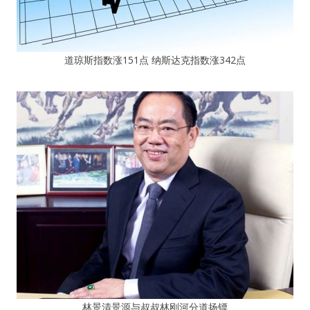
道琼斯指数涨151点 纳斯达克指数涨342点
林景清景源与叔叔林刚河分道扬镖