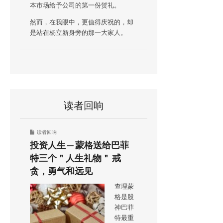
本市场给予公司的第一份贺礼。
然而，在我眼中，更值得庆祝的，却
是站在杨立新身旁的那一大家人。
读者回响
读者回响
投资人生 ─ 蒙格送给巴菲
特三个＂人生礼物＂ 戒
贪，勇气和远见
查理蒙
格是股
神巴菲
特最重