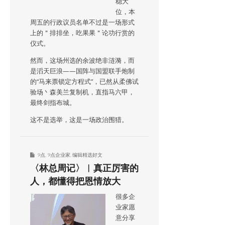
稳大
位，本
周五的行政议员名单不过是一场形式
上的＂排排坐，吃果果＂论功行赏的
仪式。
然而，这场州选的余波绝非涟漪，而
是滔天巨浪——国阵与国盟联手炮制
的“马来票锁定方程式”，已然从柔佛试
验场丶森美兰复制机，直指马六甲，
最终剑指布城。
这不是选举，这是一场政治围猎。
9点
,
9点企业家
,
编辑精选好文
〈林总周记〉︱真正厉害的
人，都懂得把恩情放大
很多企
业家愿
意分享