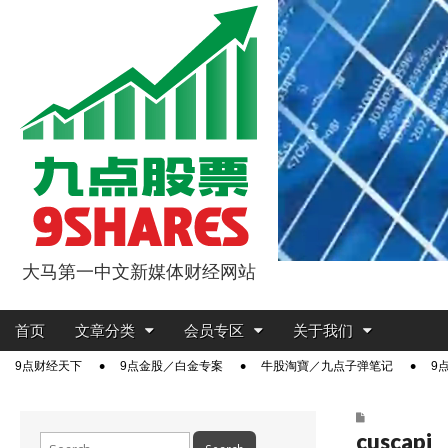
大马第一中文新媒体财经网站
9点股票
Main
Skip
首页
文章分类
会员专区
关于我们
menu
to
Sub
9点财经天下
9点金股／白金专案
牛股淘寶／九点子弹笔记
9
content
menu
cuscapi
Search