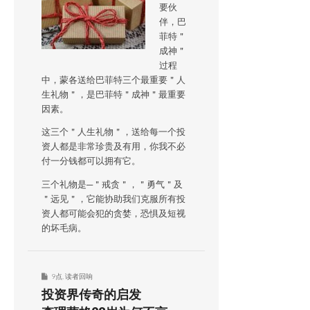
要伙
伴，巴
菲特＂
成神＂
过程
中，蒙各送给巴菲特三个最重要＂人
生礼物＂，是巴菲特＂成神＂最重要
因素。
这三个＂人生礼物＂，送给每一个投
资人都是非常珍贵及有用，你我不必
付一分钱都可以拥有它。
三个礼物是─＂戒贪＂，＂勇气＂及
＂远见＂，它能协助我们克服所有投
资人都可能会犯的贪婪，恐惧及短视
的坏毛病。
9点
,
读者回响
投资界传奇的启发