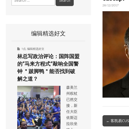
for:
28/12/2017
编辑精选好文
9点
,
编辑精选好文
林总写政治评论：国阵国盟
的“马来方程式”敲响全国警
钟 ＂跛脚鸭＂能否找到破
解之道？
森美兰
州权杖
已然交
接，新
任大臣
依斯迈
Post
← 客凯易CU
拉欣坐
navigation