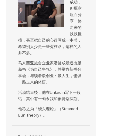
成功，
但愿意
坦白分
享一路
走来的
跌跌撞
撞，甚至把自己的心得写成一本书，
希望别人少走一些冤枉路，这样的人
并不多。
马来西亚旅台企业家潘健成最近出版
新书《为自己争气》，并举办新书分
享会，与读者谈创业丶谈人生，也谈
一路走来的体悟。
活动结束後，他在LinkedIn写下一段
话，其中有一句令我印象特别深刻。
他称之为「馒头理论」（Steamed
Bun Theory）。