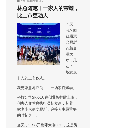
9点
,
编辑精选好文
林总随笔︱一家人的荣耀，
比上市更动人
昨天，
马来西
亚股票
交易所
的新交
易大
厅，见
证了一
场意义
非凡的上市仪式。
我更愿意称它为——一场家庭聚会。
科技公司SRKK AI在创业板挂牌上市，
创办人兼首席执行员杨立新，带着一
家老小来到交易所，迎接人生最重要
的时刻之一。
当天，SRKK开盘即大涨88%，这是资