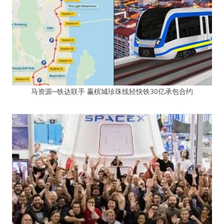
马资源─铁达联手 赢槟城珍珠线轻快铁30亿承包合约