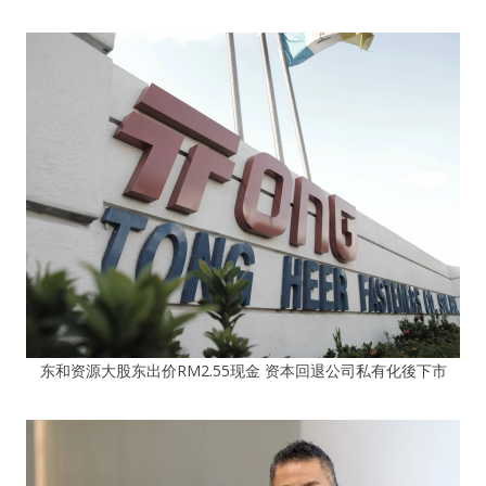
东和资源大股东出价RM2.55现金 资本回退公司私有化後下市