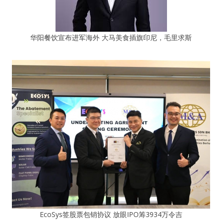
华阳餐饮宣布进军海外 大马美食插旗印尼，毛里求斯
EcoSys签股票包销协议 放眼IPO筹3934万令吉