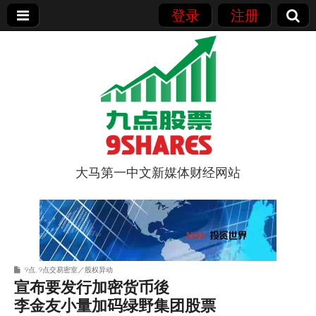
登录
注册
大马第一中文新媒体财经网站
9点股票
9点
,
9点交易密室／股权异动
宣布要发行加密货币後
李金友小量加码绿野集团股票