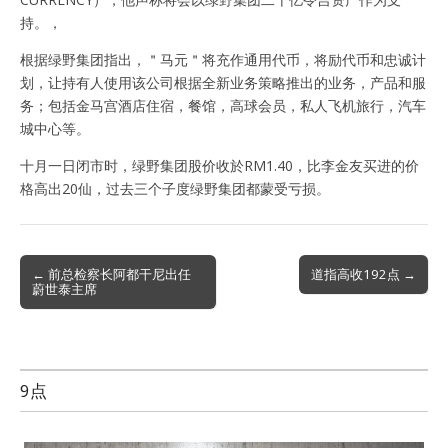
持。，
根据绿野集团指出，＂马元＂将充作通用代币，将励代币和忠诚计
划，让持有人使用该公司根据全新业务策略推出的业务，产品和服
务；包括金马宫酒店住宿，餐馆，高球会员，私人飞机旅行，汽车
城中心等。
十月一日闭市时，绿野集团股价收於RM1.40，比李金友买进的价
格高出20仙，过去三个子度绿野集团都蒙受亏损。
Post
← 前总检察长阿都干尼出任
道指高收192点 →
蔚世泰主席
navigation
9点