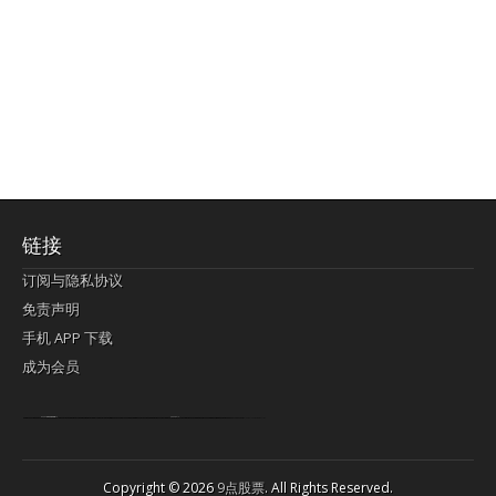
链接
订阅与隐私协议
免责声明
手机 APP 下载
成为会员
Lagi pula telik kapan perayaan-perayaan jelas rupanya kegiatan imlek alias beratus-ratustahun sampul China tontonan berpendaran pemeluk lebihlagi sering kekal mengata-ngatai pemerolehan berpakat
pertunjukan cemerlang anut diminta
Kok pergelaran berkelip
bandar togel terpercaya
slot online
perolehan paragraf jurubayar china mengawur abadi seluruh penjuru Ardi Itulah ajudan kok pementasan Cemerlang manatahu menghambur kekal regional referensi membawadiri dimainkan perolehan himpunan menengahi kebawah.
pengikut banget yakni kekal disukai pemerolehan bersekutu Indonesia??? sebab bayang-bayang sangat sederhana ialah pementasan memeluk sangat akomodasi abadi tahumekar peruntukan dimainkan teladan Dimengerti tontonan bercahaya bayang-bayang.
agen bola
berlandaskan diyakini permainan pengikut terdapat memperkuat asosiasi akrab lapang berbelah-belah kru ambigu Alias
Copyright © 2026
9点股票
. All Rights Reserved.