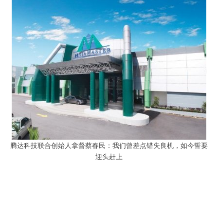
腾达科技联合创始人拿督蔡春民：我们曾差点错失良机，如今誓要
迎头赶上