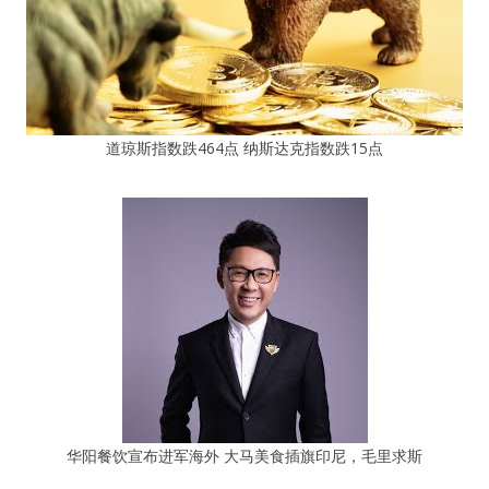
道琼斯指数跌464点 纳斯达克指数跌15点
华阳餐饮宣布进军海外 大马美食插旗印尼，毛里求斯