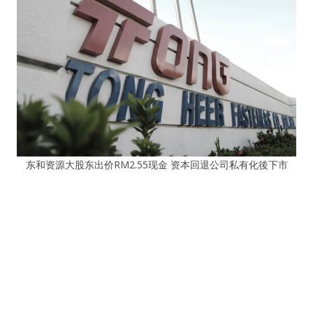
东和资源大股东出价RM2.55现金 资本回退公司私有化後下市