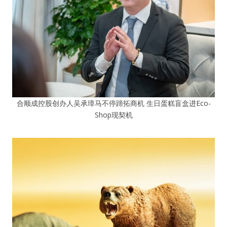
合顺成控股创办人吴承璋马不停蹄拓商机 生日蛋糕盲盒进Eco-
Shop现契机