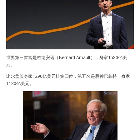
世界第三首富是柏纳安诺（Bernard Arnault），身家1580亿美
元。
比尔盖茨身家1290亿美元排第四位，第五名是股神巴菲特，身家
1180亿美元。