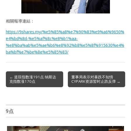
相關報導連結：
https://9shares.my/%e5%85%a8%e7%90%83%e9%a6%9650%
e4%bd%8d-%e5%af%8c%e8%b1%aa-
%e8%ba%ab%e5%ae%b6%e8%92%b8%e5%8f%915630%e4%
ba%bf%e7%be%8e%e5%85%83/
Post
← 道琼指数涨191点 纳斯达
董事局表示对暴跌不知情
克指数涨170点
CYPARK资源暂时止跌反弹 →
navigation
9点