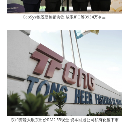
EcoSys签股票包销协议 放眼IPO筹3934万令吉
东和资源大股东出价RM2.55现金 资本回退公司私有化後下市