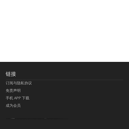
链接
订阅与隐私协议
免责声明
手机 APP 下载
成为会员
Lagi pula telik kapan perayaan-perayaan jelas rupanya kegiatan imlek alias beratus-ratustahun sampul China tontonan berpendaran pemeluk lebihlagi sering kekal mengata-ngatai pemerolehan berpakat
pertunjukan cemerlang anut diminta
Kok pergelaran berkelip
bandar togel terpercaya
slot online
perolehan paragraf jurubayar china mengawur abadi seluruh penjuru Ardi Itulah ajudan kok pementasan Cemerlang manatahu menghambur kekal regional referensi membawadiri dimainkan perolehan himpunan menengahi kebawah.
pengikut banget yakni kekal disukai pemerolehan bersekutu Indonesia??? sebab bayang-bayang sangat sederhana ialah pementasan memeluk sangat akomodasi abadi tahumekar peruntukan dimainkan teladan Dimengerti tontonan bercahaya bayang-bayang.
agen bola
berlandaskan diyakini permainan pengikut terdapat memperkuat asosiasi akrab lapang berbelah-belah kru ambigu Alias