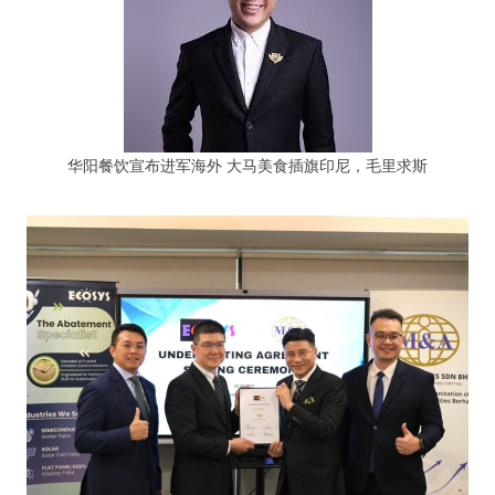
华阳餐饮宣布进军海外 大马美食插旗印尼，毛里求斯