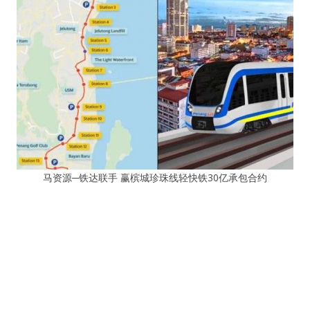
马资源─铁达联手 赢槟城珍珠线轻快铁30亿承包合约