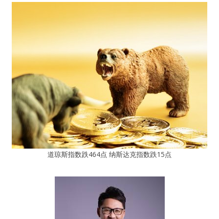
道琼斯指数跌464点 纳斯达克指数跌15点