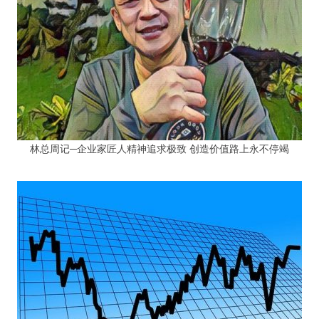
林总周记─企业家匠人精神追求极致 创造价值路上永不停竭