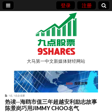
登录
注册
大马第一中文新媒体财经网站
9点股票
9点
,
9点企业家
热读─海鸥市值三年超越安利励志故事
陈景岗巧用JIMMY CHOO名气