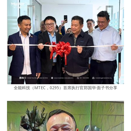
全能科技（MTEC，0295）首席执行官郑国华·面子书分享