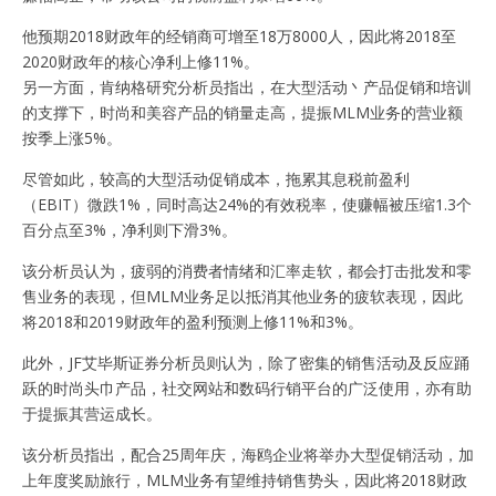
他预期2018财政年的经销商可增至18万8000人，因此将2018至
2020财政年的核心净利上修11%。
另一方面，肯纳格研究分析员指出，在大型活动丶产品促销和培训
的支撑下，时尚和美容产品的销量走高，提振MLM业务的营业额
按季上涨5%。
尽管如此，较高的大型活动促销成本，拖累其息税前盈利
（EBIT）微跌1%，同时高达24%的有效税率，使赚幅被压缩1.3个
百分点至3%，净利则下滑3%。
该分析员认为，疲弱的消费者情绪和汇率走软，都会打击批发和零
售业务的表现，但MLM业务足以抵消其他业务的疲软表现，因此
将2018和2019财政年的盈利预测上修11%和3%。
此外，JF艾毕斯证券分析员则认为，除了密集的销售活动及反应踊
跃的时尚头巾产品，社交网站和数码行销平台的广泛使用，亦有助
于提振其营运成长。
该分析员指出，配合25周年庆，海鸥企业将举办大型促销活动，加
上年度奖励旅行，MLM业务有望维持销售势头，因此将2018财政