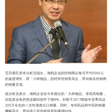
艾芬黄氏资本分析员指出，海鸥企业的经销商以每月平均5000人
的速度增长，而「小样物品」的经常性销售高企，带动每名经销商
的销量呈涨。
该分析员表示，海鸥企业在今年推出的「大样物品」录得高销量，
但批发业务的营业额却按年下挫8%，归咎于2017财政年首季高达
200万令吉的一次性酒类出口销量。同时，专利药品和中药的销量
赚幅高企，带动该公司的税前盈利暴增60%。