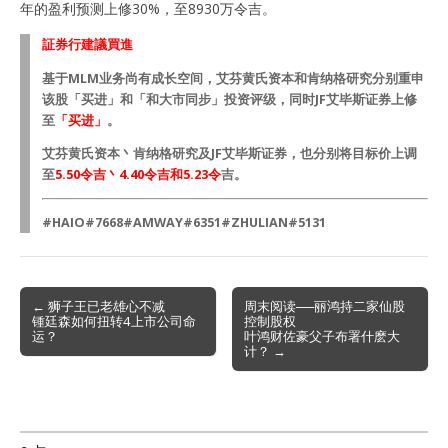
年的盈利预测上修30%，至8930万令吉。
証券行建議買進
基于MLM业务尚有成长空间，艾芬黄氏资本和肯纳格研究分别重申
该股「买进」和「和大市同步」投资评级，同时JF艾毕斯证券上修
至
「买进」
。
艾芬黄氏资本丶肯纳格研究及JF艾毕斯证券，也分别将目标价上调
至
5.50令吉丶4.40令吉和5.23令
吉。
#HAIO#7668#AMWAY#6351#ZHULIAN#5131
Post
← 狮子王已老雄心不减
周末阅读──丽鸿持二家仙股
锺廷森如何扭转4上市公司命
控制股权
navigation
运？
叶鸿财佐豪父子布署什麽大
计？ →