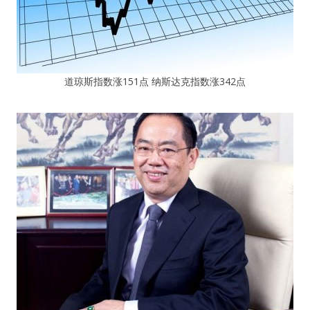
道琼斯指数涨151点 纳斯达克指数涨342点