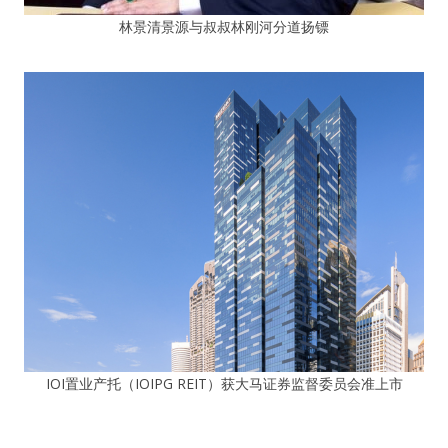
林景清景源与叔叔林刚河分道扬镖
IOI置业产托（IOIPG REIT）获大马证券监督委员会准上市