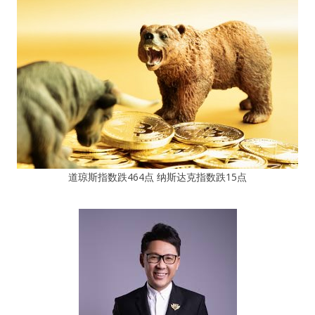
道琼斯指数跌464点 纳斯达克指数跌15点