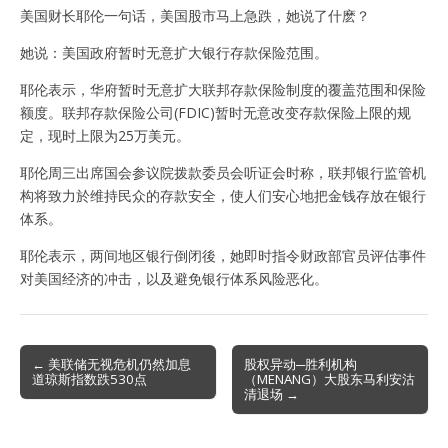
美国财长耶伦一句话，美国股市马上急跌，她说了什麽？
她说：美国政府暂时无意扩大银行存款保险范围。
耶伦表示，华府暂时无意扩大联邦存款保险制度的覆盖范围和保险
额度。联邦存款保险公司(FDIC)暂时无意改变存款保险上限的规
定，现时上限为25万美元。
耶伦周三出席国会参议院拨款委员会听证会时称，联邦银行监管机
构将致力於维持民众的存款安全，使人们安心地把金钱存放在银行
体系。
耶伦表示，两间地区银行倒闭後，她即时指令财政部官员评估事件
对美国经济的冲击，以及避免银行体系风险恶化。
Post
← 美联储无视危机仍然加息
股权异动─胜利机构
道琼斯指数跌530点
（MENANG）大股东马利安沽
navigation
清退场 →