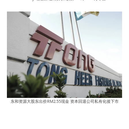
东和资源大股东出价RM2.55现金 资本回退公司私有化後下市