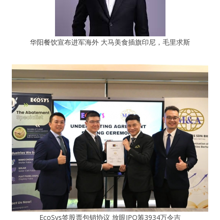
华阳餐饮宣布进军海外 大马美食插旗印尼，毛里求斯
EcoSys签股票包销协议 放眼IPO筹3934万令吉