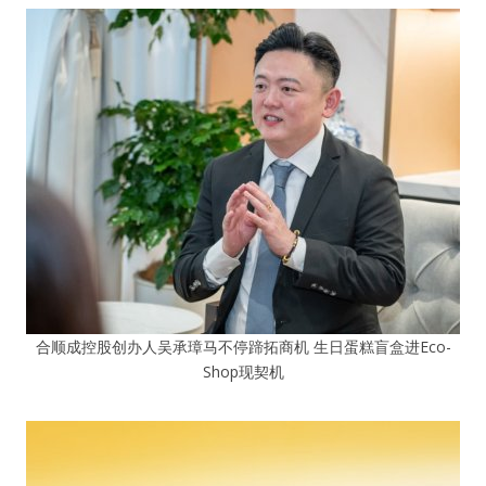
合顺成控股创办人吴承璋马不停蹄拓商机 生日蛋糕盲盒进Eco-
Shop现契机